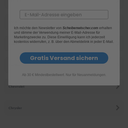
Bentley
e
Email
P
o
BMW
l
Ich möchte den Newsletter von
Scheibenwischer.com
erhalten
s
und stimme der Verwendung meiner E-Mail-Adresse für
t
Marketingzwecke zu. Diese Einwilligung kann ich jederzeit
e
kostenlos widerrufen, z. B. über den Abmeldelink in jeder E-Mail.
Buick
r
-
&
Gratis Versand sichern
I
Cadillac
n
n
Ab 30 € Mindestbestellwert. Nur für Neuanmeldungen.
e
n
r
Chevrolet
e
i
n
i
Chrysler
g
u
n
g