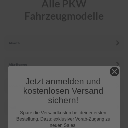
Alle PKW
r
e
Fahrzeugmodelle
i
n
i
g
u
n
Abarth
g
K
u
n
Alfa-Romeo
s
t
Jetzt anmelden und
s
t
Aston Martin
kostenlosen Versand
o
f
sichern!
f
p
Audi
f
Spare die Versandkosten bei deiner ersten
l
Bestellung. Dazu: exklusiver Vorab-Zugang zu
e
neuen Sales.
g