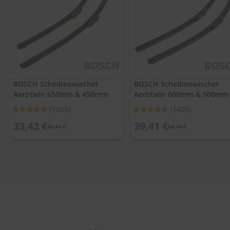
.
c
o
m
A
u
t
o
BOSCH Scheibenwischer
BOSCH Scheibenwischer
s
Aerotwin 650mm & 450mm
Aerotwin 600mm & 500mm
h
a
Bewertung:
Bewertung:
(1509)
(1408)
m
92%
92%
p
33,42 €
39,41 €
46,41 €
54,74 €
o
o
S
c
h
e
i
b
e
n