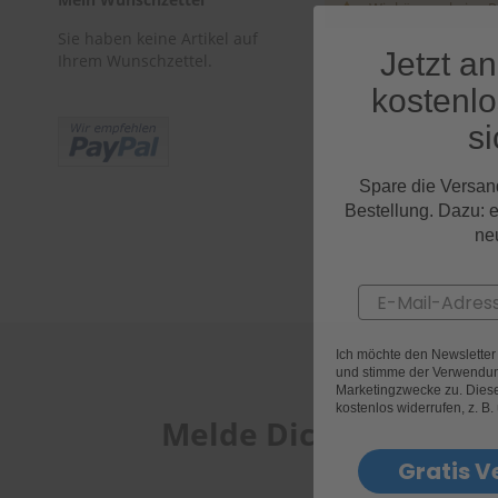
Tücher
Wir können keine P
Bürsten
Sie haben keine Artikel auf
Accessoires
Jetzt a
Ihrem Wunschzettel.
kostenl
si
Spare die Versan
Bestellung. Dazu: 
ne
Email
Ich möchte den Newslette
und stimme der Verwendun
Marketingzwecke zu. Diese 
kostenlos widerrufen, z. B.
Melde Dich jetzt bei
Gratis V