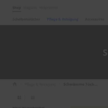
Scheibenwischer
Shop
Magazin
Helpcenter
Pflege
&
Reinigung
Scheibenwischer
Pflege & Reinigung
Accessoires
Felgenreinigung
Polituren
&
Lackpflege
Autowellness
S
von
scheibenwischer.com
Autoshampoo
Scheibenreinigung
Kunststoffpflege
Pflege & Reinigung
Schwämme Tücher Bürsten
Polster-
&
Ansicht
Innenreinigung
Liste
Raster
als
Schwämme
Mein Wunschzettel