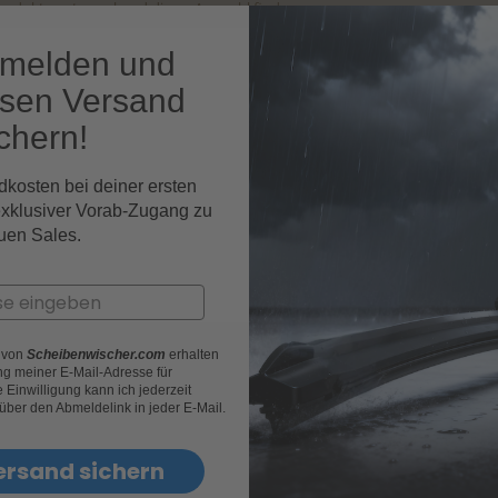
rodukte entsprechend dieser Auswahl finden
nmelden und
osen Versand
chern!
dkosten bei deiner ersten
exklusiver Vorab-Zugang zu
uen Sales.
r von
Scheibenwischer.com
erhalten
g meiner E-Mail-Adresse für
Einwilligung kann ich jederzeit
 über den Abmeldelink in jeder E-Mail.
 unserem Newsletter an und erhal
ersand sichern