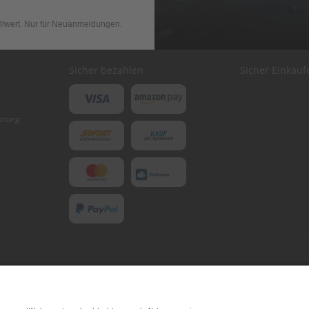
llwert. Nur für Neuanmeldungen.
Sicher bezahlen
Sicher Einkauf
stung