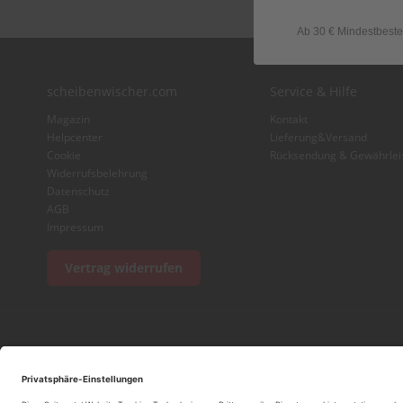
Ab 30 € Mindestbeste
scheibenwischer.com
Service & Hilfe
Magazin
Kontakt
Helpcenter
Lieferung&Versand
Cookie
Rücksendung & Gewährlei
Widerrufsbelehrung
Datenschutz
AGB
Impressum
Vertrag widerrufen