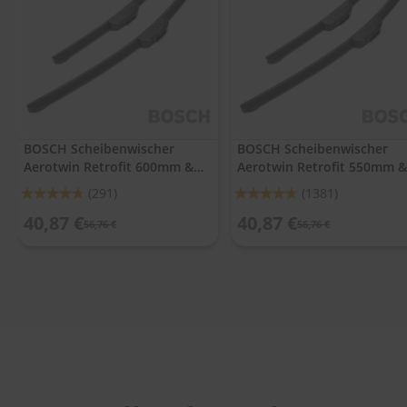
.
c
o
m
A
u
t
o
BOSCH Scheibenwischer
BOSCH Scheibenwischer
s
Aerotwin Retrofit 600mm &
Aerotwin Retrofit 550mm &
h
a
475mm
530mm
Bewertung:
Bewertung:
(291)
(1381)
m
93%
92%
p
40,87 €
40,87 €
56,76 €
56,76 €
o
o
S
c
h
e
i
b
e
n