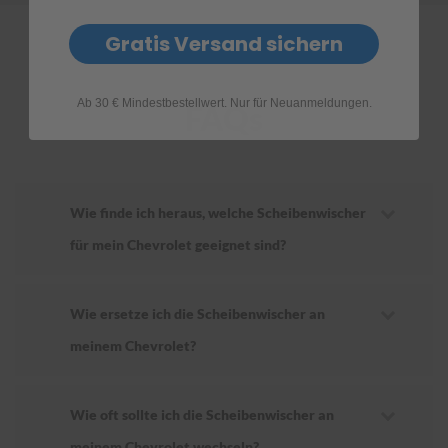
Gratis Versand sichern
Ab 30 € Mindestbestellwert. Nur für Neuanmeldungen.
FAQs
Wie finde ich heraus, welche Scheibenwischer
für mein Chevrolet geeignet sind?
Wie ersetze ich die Scheibenwischer an
meinem Chevrolet?
Wie oft sollte ich die Scheibenwischer an
meinem Chevrolet wechseln?