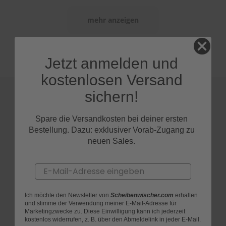
S
mehr anzeigen
c
h
w
ä
Jetzt anmelden und
m
m
kostenlosen Versand
e
T
sichern!
ü
c
h
Spare die Versandkosten bei deiner ersten
e
Bestellung. Dazu: exklusiver Vorab-Zugang zu
r
neuen Sales.
B
ü
r
Email
s
t
e
Ich möchte den Newsletter von
Scheibenwischer.com
erhalten
n
und stimme der Verwendung meiner E-Mail-Adresse für
Marketingzwecke zu. Diese Einwilligung kann ich jederzeit
Accessoires
kostenlos widerrufen, z. B. über den Abmeldelink in jeder E-Mail.