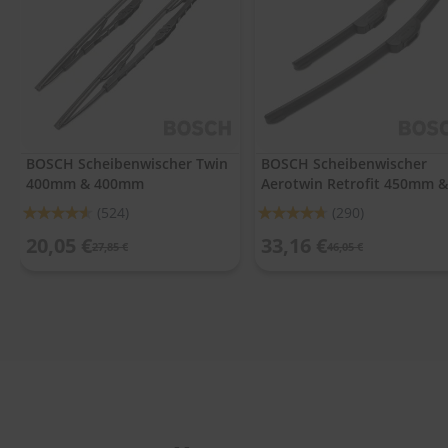
.
c
o
m
A
u
t
o
BOSCH Scheibenwischer Twin
BOSCH Scheibenwischer
s
400mm & 400mm
Aerotwin Retrofit 450mm &
h
a
450mm
Bewertung:
Bewertung:
(524)
(290)
m
91%
93%
p
20,05 €
33,16 €
27,85 €
46,05 €
o
o
S
c
h
e
i
b
e
n