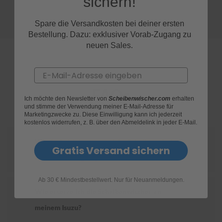
sichern!
S
Spare die Versandkosten bei deiner ersten
c
Bestellung. Dazu: exklusiver Vorab-Zugang zu
h
w
neuen Sales.
ä
m
m
Email
e
T
FAQs
ü
Ich möchte den Newsletter von
Scheibenwischer.com
erhalten
c
und stimme der Verwendung meiner E-Mail-Adresse für
Marketingzwecke zu. Diese Einwilligung kann ich jederzeit
h
kostenlos widerrufen, z. B. über den Abmeldelink in jeder E-Mail.
e
r
Wie finde ich heraus, welche Scheibenwischer
B
Gratis Versand sichern
ü
für mein Isuzu geeignet sind?
r
s
t
Ab 30 € Mindestbestellwert. Nur für Neuanmeldungen.
e
Wie ersetze ich die Scheibenwischer an
n
meinem Isuzu?
Accessoires