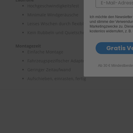
Email
Hochgeschwindigkeitsfest
Minimale Windgeräusche
Ich möchte den Newslette
und stimme der Verwendun
Leises Wischen durch flexiblen Gummirücken
Marketingzwecke zu. Diese 
kostenlos widerrufen, z. B.
Kein Rubbeln und Quietschen
Montagezeit
Gratis V
Einfache Montage
Fahrzeugspezifischer Adapter ist vormontiert
Ab 30 € Mindestbeste
Geringer Zeitaufwand
Aufschieben, einrasten, fertig