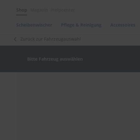
Scheibenwischer
Shop
Magazin
Helpcenter
Pflege
&
Reinigung
Scheibenwischer
Pflege & Reinigung
Accessoires
Felgenreinigung
Zurück zur Fahrzeugauswahl
Polituren
&
Lackpflege
Bitte Fahrzeug auswählen
Autowellness
von
scheibenwischer.com
Zum
Ende
Autoshampoo
der
Scheibenreinigung
Bildergalerie
springen
Kunststoffpflege
Polster-
&
Innenreinigung
Schwämme