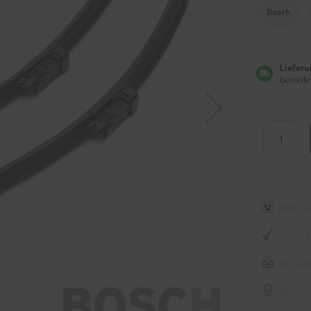
Bosch
Lieferu
bestelle
040 74
100% p
Versan
über 1