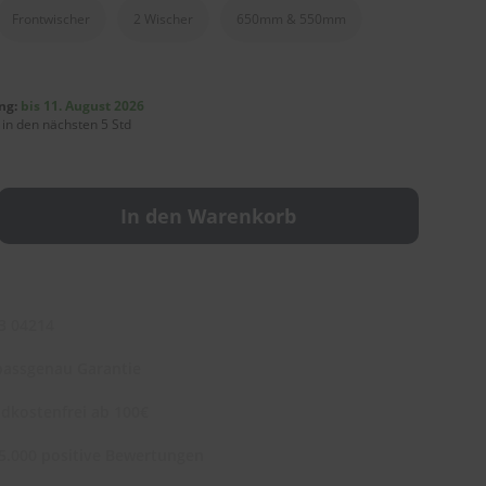
Frontwischer
2 Wischer
650mm & 550mm
ng:
bis 11. August 2026
 in den nächsten 5 Std
In den Warenkorb
3 04214
assgenau Garantie
dkostenfrei ab 100€
5.000 positive Bewertungen