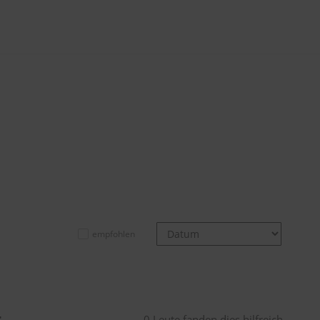
empfohlen
t
0 Leute fanden dies hilfreich