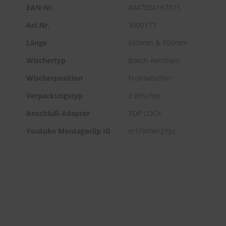
EAN-Nr.
4047024167315
Art.Nr.
3000177
Länge
650mm & 550mm
Wischertyp
Bosch Aerotwin
Wischerposition
Frontwischer
Verpackungstyp
2 Wischer
Anschluß-Adapter
TOP LOCK
Youtube Montageclip ID
m1FWIWr2Ypc