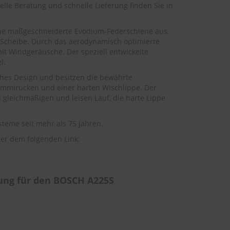
elle Beratung und schnelle Lieferung finden Sie in
ine maßgeschneiderte Evodium-Federschiene aus.
 Scheibe. Durch das aerodynamisch optimierte
omit Windgeräusche. Der speziell entwickelte
l.
ches Design und besitzen die bewährte
ummirücken und einer harten Wischlippe. Der
 gleichmäßigen und leisen Lauf, die harte Lippe
teme seit mehr als 75 Jahren.
er dem folgenden Link:
ung für den BOSCH A225S