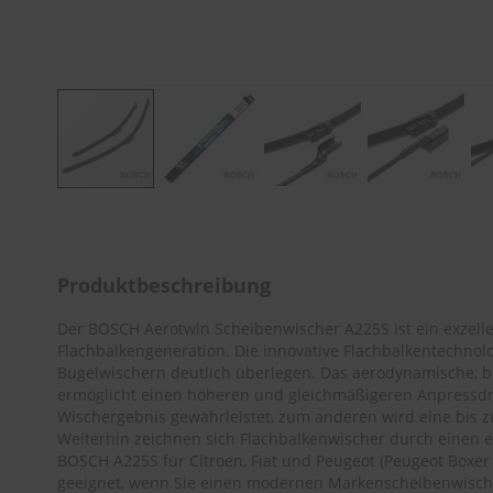
Zum
Anfang
der
Bildergalerie
Produktbeschreibung
springen
Der BOSCH Aerotwin Scheibenwischer A225S ist ein exzell
Flachbalkengeneration. Die innovative Flachbalkentechnol
Bügelwischern deutlich überlegen. Das aerodynamische, b
ermöglicht einen höheren und gleichmäßigeren Anpressdr
Wischergebnis gewährleistet, zum anderen wird eine bis z
Weiterhin zeichnen sich Flachbalkenwischer durch einen e
BOSCH A225S für Citroen, Fiat und Peugeot (
Peugeot Boxer
geeignet, wenn Sie einen modernen Markenscheibenwischer