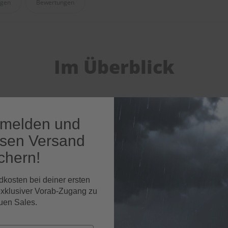
agen
Bewertungen
Im Überblick
nmelden und
osen Versand
keit
chern!
dkosten bei deiner ersten
ck und verschleißfeste Wischkante
exklusiver Vorab-Zugang zu
uen Sales.