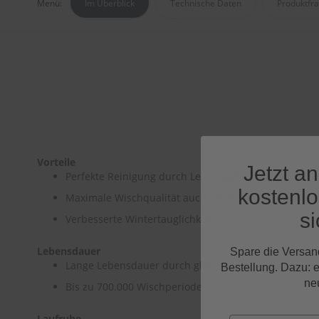
Menü:
Im Überblick
Technische Daten
Produktfr
Vorteile
Jetzt a
Perfekte Reinigung durch Leichtlaufbeschichtung
kostenl
Maximale Wischqualität auch bei hoher Geschwindig
si
Verbesserte Wintertauglichkeit
Lebensdauer
Spare die Versan
Lange Lebensdauer durch gleichmäßigen Anpressdru
Bestellung. Dazu: 
ne
Bis zu 700.000 Wischperioden
Laufruhe