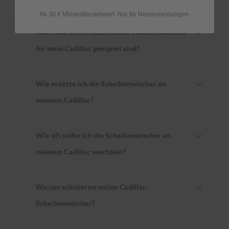
Ab 30 € Mindestbestellwert. Nur für Neuanmeldungen.
Wie finde ich heraus, welche Scheibenwischer
für mein Cadillac geeignet sind?
Wie ersetze ich die Scheibenwischer an
meinem Cadillac?
Wie oft sollte ich die Scheibenwischer an
meinem Cadillac wechseln?
Warum schmieren meine Cadillac-
Scheibenwischer?