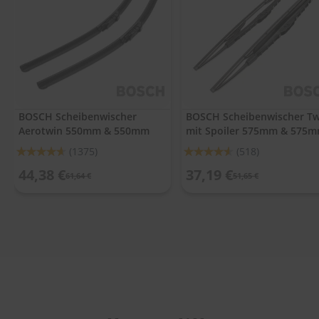
.
c
o
m
A
u
t
o
BOSCH Scheibenwischer
BOSCH Scheibenwischer Tw
s
Aerotwin 550mm & 550mm
mit Spoiler 575mm & 575
h
a
Bewertung:
Bewertung:
(1375)
(518)
m
92%
91%
p
44,38 €
37,19 €
61,64 €
51,65 €
o
o
S
c
h
e
i
b
e
n