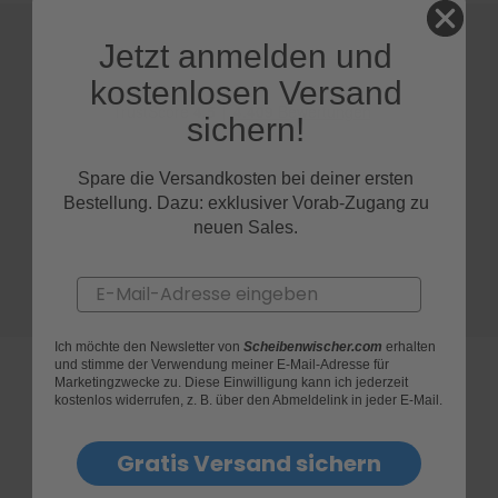
S
Jetzt anmelden und
c
h
kostenlosen Versand
w
sichern!
ä
m
m
Spare die Versandkosten bei deiner ersten
e
T
Bestellung. Dazu: exklusiver Vorab-Zugang zu
ü
neuen Sales.
c
h
e
Email
r
B
ü
Ich möchte den Newsletter von
Scheibenwischer.com
erhalten
r
und stimme der Verwendung meiner E-Mail-Adresse für
s
Marketingzwecke zu. Diese Einwilligung kann ich jederzeit
t
kostenlos widerrufen, z. B. über den Abmeldelink in jeder E-Mail.
e
n
FAQs
Gratis Versand sichern
Accessoires