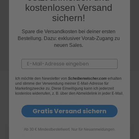
kostenlosen Versand
S
sichern!
c
h
w
Spare die Versandkosten bei deiner ersten
ä
Bestellung. Dazu: exklusiver Vorab-Zugang zu
m
m
neuen Sales.
e
T
Email
ü
c
h
e
Ich möchte den Newsletter von
Scheibenwischer.com
erhalten
und stimme der Verwendung meiner E-Mail-Adresse für
r
Marketingzwecke zu. Diese Einwilligung kann ich jederzeit
B
kostenlos widerrufen, z. B. über den Abmeldelink in jeder E-Mail.
ü
r
FAQs
s
Gratis Versand sichern
t
e
n
Ab 30 € Mindestbestellwert. Nur für Neuanmeldungen.
Accessoires
Wie finde ich heraus, welche Scheibenwischer