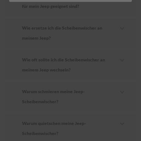
für mein Jeep geeignet sind?
Wie ersetze ich die Scheibenwischer an
meinem Jeep?
Wie oft sollte ich die Scheibenwischer an
meinem Jeep wechseln?
Warum schmieren meine Jeep-
Scheibenwischer?
Warum quietschen meine Jeep-
Scheibenwischer?