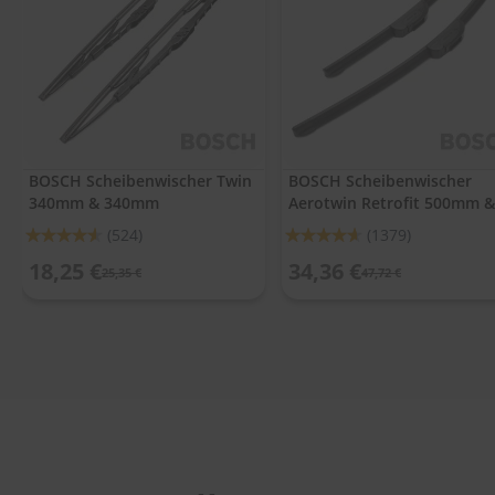
.
c
o
m
A
u
t
o
BOSCH Scheibenwischer Twin
BOSCH Scheibenwischer
s
340mm & 340mm
Aerotwin Retrofit 500mm &
h
a
500mm
Bewertung:
Bewertung:
(524)
(1379)
m
91%
92%
p
18,25 €
34,36 €
25,35 €
47,72 €
o
o
S
c
h
e
i
b
e
n