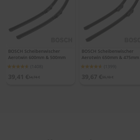
.
c
o
m
A
u
t
o
BOSCH Scheibenwischer
BOSCH Scheibenwischer
s
Aerotwin 600mm & 500mm
Aerotwin 650mm & 475mm
h
a
Bewertung:
Bewertung:
(1408)
(1399)
m
92%
92%
p
39,41 €
39,67 €
54,74 €
55,10 €
o
o
S
c
h
e
i
b
e
n