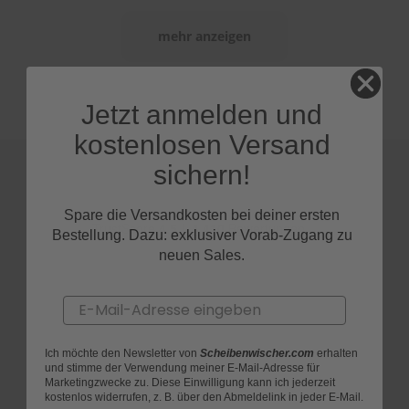
S
mehr anzeigen
c
h
w
ä
Jetzt anmelden und
m
m
kostenlosen Versand
e
T
sichern!
ü
c
h
Spare die Versandkosten bei deiner ersten
e
Bestellung. Dazu: exklusiver Vorab-Zugang zu
r
neuen Sales.
B
ü
r
Email
s
t
e
Ich möchte den Newsletter von
Scheibenwischer.com
erhalten
n
und stimme der Verwendung meiner E-Mail-Adresse für
Marketingzwecke zu. Diese Einwilligung kann ich jederzeit
Accessoires
kostenlos widerrufen, z. B. über den Abmeldelink in jeder E-Mail.