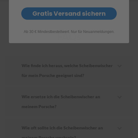
Gratis Versand sichern
Ab 30 € Mindestbestellwert. Nur für Neuanmeldungen.
FAQs
Wie finde ich heraus, welche Scheibenwischer
für mein Porsche geeignet sind?
Wie ersetze ich die Scheibenwischer an
meinem Porsche?
Wie oft sollte ich die Scheibenwischer an
meinem Porsche wechseln?