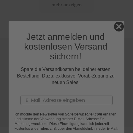
mehr anzeigen
S
c
h
w
ä
Jetzt anmelden und
m
m
kostenlosen Versand
e
T
sichern!
ü
c
Spare die Versandkosten bei deiner ersten
h
e
Bestellung. Dazu: exklusiver Vorab-Zugang zu
r
neuen Sales.
B
ü
r
Email
s
t
e
Ich möchte den Newsletter von
Scheibenwischer.com
erhalten
n
und stimme der Verwendung meiner E-Mail-Adresse für
Marketingzwecke zu. Diese Einwilligung kann ich jederzeit
kostenlos widerrufen, z. B. über den Abmeldelink in jeder E-Mail.
Accessoires