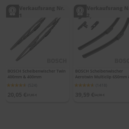
.
c
Verkaufsrang Nr.
Verkaufsrang N
o
1
2
m
A
u
t
o
s
h
a
m
p
BOSCH Scheibenwischer Twin
BOSCH Scheibenwischer
o
400mm & 400mm
Aerotwin Multiclip 650mm 
o
400mm
Bewertung:
Bewertung:
(524)
(1418)
S
91%
92%
20,05 €
39,59 €
c
27,85 €
54,98 €
h
e
i
b
e
n