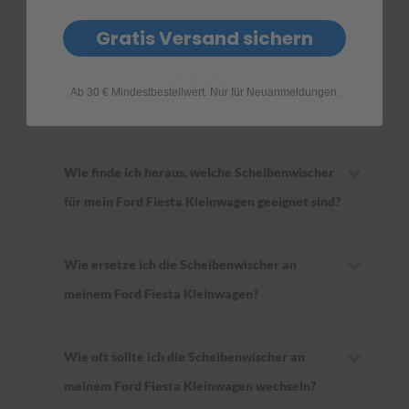
Gratis Versand sichern
FAQs
Ab 30 € Mindestbestellwert. Nur für Neuanmeldungen.
Wie finde ich heraus, welche Scheibenwischer
für mein Ford Fiesta Kleinwagen geeignet sind?
Wie ersetze ich die Scheibenwischer an
meinem Ford Fiesta Kleinwagen?
Wie oft sollte ich die Scheibenwischer an
meinem Ford Fiesta Kleinwagen wechseln?