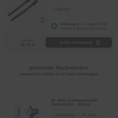
r
e
2 Wischer
i
n
i
Lieferung:
bis 12. August 2026
g
bestelle in den nächsten 20 Std
u
n
g
43,74 €
In den Warenkorb
39,37 €
K
u
n
s
passende
Heckwischer
t
passend für Deinen Ford Fiesta Kleinwagen
s
t
o
f
f
p
Dr. Enno Scheibenwischer
f
Heckwischer - 300mm
l
e
Heckwischer
Dr. Enno
g