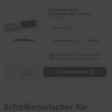
Automotive Basic
Scheibenwischer 305mm
Bewertung:
(64)
92
100
% of
Heckwischer
Automotivebasics
1 Wischer
Lieferung:
bis 12. August 2026
bestelle in den nächsten 20 Std
7,99 €
In den Warenkorb
5,35 €
Scheibenwischer für