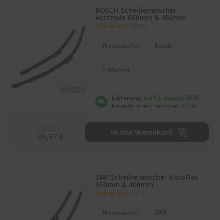
.
BOSCH Scheibenwischer
c
Aerotwin 650mm & 400mm
o
Bewertung:
(1379)
m
92
100
% of
Frontwischer
Bosch
A
u
t
2 Wischer
o
s
h
Lieferung:
bis 12. August 2026
a
bestelle in den nächsten 20 Std
m
p
o
50,93 €
In den Warenkorb
o
36,67 €
S
c
h
SWF Scheibenwischer VisioFlex
e
650mm & 400mm
i
Bewertung:
(141)
b
88
100
% of
e
Frontwischer
SWF
n