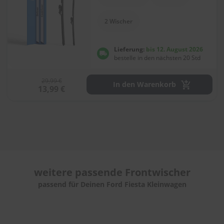
e
l
l
2 Wischer
n
e
s
Lieferung:
bis 12. August 2026
s
bestelle in den nächsten 20 Std
v
o
29,99 €
n
In den Warenkorb
13,99 €
s
c
h
e
i
b
e
n
w
weitere passende
Frontwischer
i
s
passend für Deinen Ford Fiesta Kleinwagen
c
h
e
r