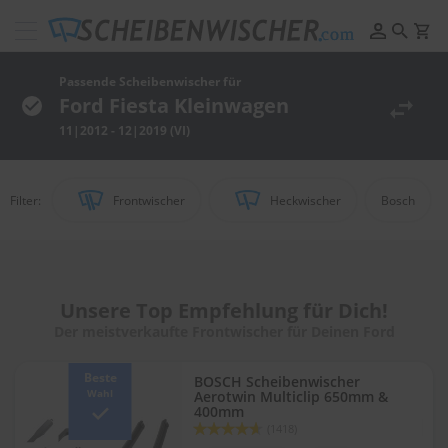
Scheibenwischer
Pflege
&
Passende Scheibenwischer für
Reinigung
Ford Fiesta Kleinwagen
11|2012 - 12|2019 (VI)
F
e
l
g
Filter:
Frontwischer
Heckwischer
Bosch
e
n
r
e
i
n
Unsere Top Empfehlung für Dich!
i
Der meistverkaufte Frontwischer für Deinen Ford
g
u
n
Beste
BOSCH Scheibenwischer
g
Wahl
Aerotwin Multiclip 650mm &
400mm
Bewertung:
P
(1418)
92
100
% of
o