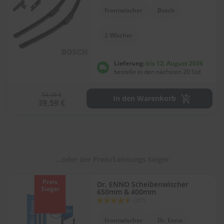
l
Frontwischer
Bosch
i
t
u
2 Wischer
r
e
n
Lieferung:
bis 12. August 2026
&
bestelle in den nächsten 20 Std
L
a
54,98 €
c
In den Warenkorb
39,59 €
k
p
f
l
e
g
...oder der Preis/Leistungs Sieger
e
A
Preis
Dr. ENNO Scheibenwischer
u
Sieger
650mm & 400mm
t
Bewertung:
(277)
o
90
100
% of
w
Frontwischer
Dr. Enno