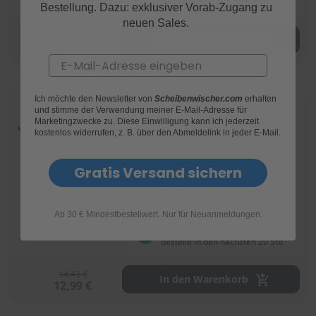
bestelle in den nächsten 20 Std
Bestellung. Dazu: exklusiver Vorab-Zugang zu
neuen Sales.
S
15,35 €
c
In den Warenkorb
11,05 €
h
Email
w
ä
m
Ich möchte den Newsletter von
Scheibenwischer.com
erhalten
m
SWF Standard Scheibenwischer
und stimme der Verwendung meiner E-Mail-Adresse für
310mm
e
Marketingzwecke zu. Diese Einwilligung kann ich jederzeit
Bewertung:
T
(59)
kostenlos widerrufen, z. B. über den Abmeldelink in jeder E-Mail.
92
100
% of
ü
c
Heckwischer
SWF
h
Gratis Versand sichern
e
1 Wischer
r
B
Ab 30 € Mindestbestellwert. Nur für Neuanmeldungen.
ü
r
Lieferung:
bis 12. August 2026
s
bestelle in den nächsten 20 Std
t
e
14,43 €
In den Warenkorb
n
12,99 €
Accessoires