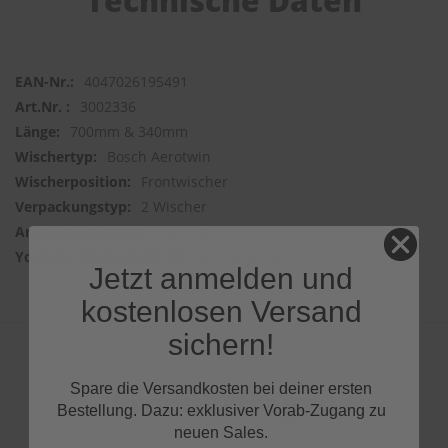
Technische Daten
4047026195491
3002336
700mm & 340mm
Bosch Aerotwin
Frontwischer
2 Wischer
TOP LOCK
m1FWIWr2Ypc
Jetzt anmelden und
kostenlosen Versand
sichern!
Spare die Versandkosten bei deiner ersten
Produktfragen
Bestellung. Dazu: exklusiver Vorab-Zugang zu
neuen Sales.