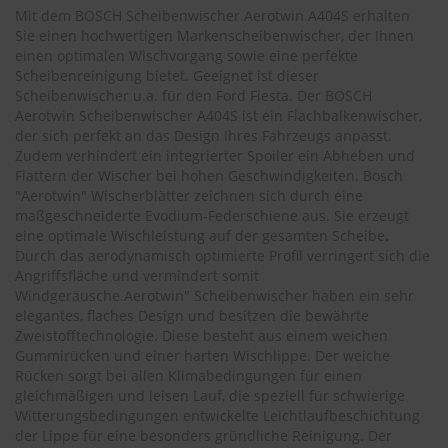
.
Mit dem BOSCH Scheibenwischer Aerotwin A404S erhalten
c
Sie einen hochwertigen Markenscheibenwischer, der Ihnen
o
einen optimalen Wischvorgang sowie eine perfekte
m
Scheibenreinigung bietet. Geeignet ist dieser
A
Scheibenwischer u.a. für den
Ford Fiesta
. Der BOSCH
u
Aerotwin Scheibenwischer A404S ist ein Flachbalkenwischer,
t
der sich perfekt an das Design Ihres Fahrzeugs anpasst.
o
Zudem verhindert ein integrierter Spoiler ein Abheben und
s
Flattern der Wischer bei hohen Geschwindigkeiten. Bosch
h
"Aerotwin" Wischerblätter zeichnen sich durch eine
a
maßgeschneiderte Evodium-Federschiene aus. Sie erzeugt
m
eine optimale Wischleistung auf der gesamten Scheibe.
p
Durch das aerodynamisch optimierte Profil verringert sich die
o
o
Angriffsfläche und vermindert somit
Windgeräusche.Aerotwin" Scheibenwischer haben ein sehr
S
elegantes, flaches Design und besitzen die bewährte
c
Zweistofftechnologie. Diese besteht aus einem weichen
h
Gummirücken und einer harten Wischlippe. Der weiche
e
Rücken sorgt bei allen Klimabedingungen für einen
i
gleichmäßigen und leisen Lauf, die speziell für schwierige
b
Witterungsbedingungen entwickelte Leichtlaufbeschichtung
e
der Lippe für eine besonders gründliche Reinigung. Der
n