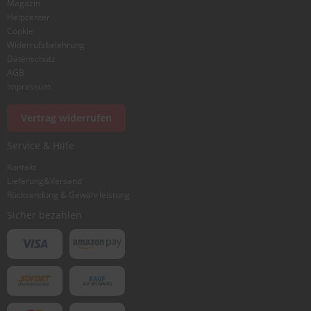
Magazin
Helpcenter
Cookie
Widerrufsbelehrung
Datenschutz
AGB
Foto hinzufügen
Impressum
Vertrag widerrufen
Ich würde dieses Produkt weiterempfehlen
Service & Hilfe
Kontakt
Lieferung&Versand
Bewertung abschicken
Rücksendung & Gewährleistung
Sicher bezahlen