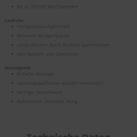
Bis zu 700.000 Wischperioden
S
c
Laufruhe
h
Hochgeschwindigkeitsfest
w
ä
Minimale Windgeräusche
m
m
Leises Wischen durch flexiblen Gummirücken
e
Kein Rubbeln und Quietschen
T
ü
c
Montagezeit
h
Einfache Montage
e
r
Fahrzeugspezifischer Adapter vormontiert
B
Geringer Zeitaufwand
ü
r
Aufschieben, einrasten, fertig
s
t
e
n
Accessoires