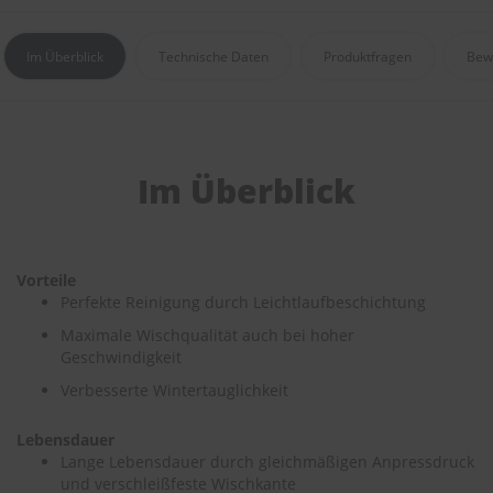
e
P
Im Überblick
Technische Daten
Produktfragen
Bew
o
l
s
t
e
r
Im Überblick
-
&
I
n
n
Vorteile
e
Perfekte Reinigung durch Leichtlaufbeschichtung
n
r
Maximale Wischqualität auch bei hoher
e
Geschwindigkeit
i
Verbesserte Wintertauglichkeit
n
i
g
Lebensdauer
u
Lange Lebensdauer durch gleichmäßigen Anpressdruck
n
und verschleißfeste Wischkante
g