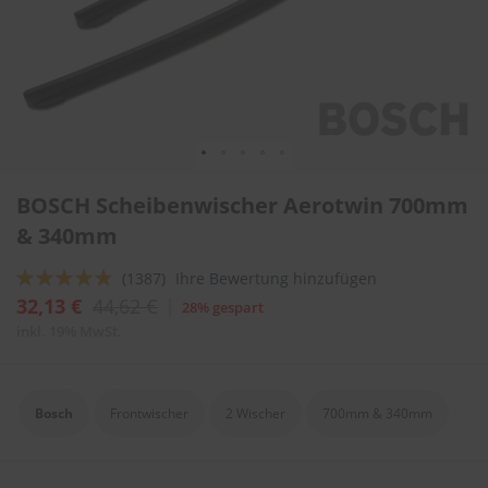
l
i
t
u
r
e
n
&
L
Zum
a
BOSCH Scheibenwischer Aerotwin 700mm
Anfang
c
der
& 340mm
k
Bildergalerie
p
springen
f
Bewertung:
(1387)
Ihre Bewertung hinzufügen
l
92
100
% of
32,13 €
44,62 €
28% gespart
e
g
inkl. 19% MwSt.
e
A
u
Bosch
Frontwischer
2 Wischer
700mm & 340mm
t
o
w