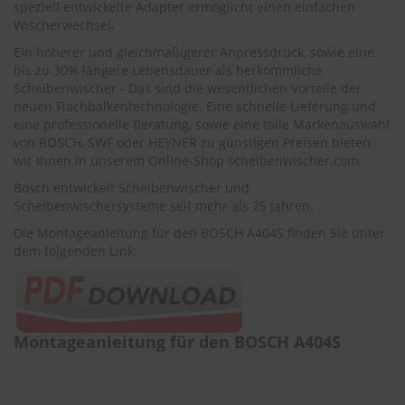
speziell entwickelte Adapter ermöglicht einen einfachen
r
e
Wischerwechsel.
i
Ein höherer und gleichmäßigerer Anpressdruck, sowie eine
n
bis zu 30% längere Lebensdauer als herkömmliche
i
Scheibenwischer - Das sind die wesentlichen Vorteile der
g
u
neuen Flachbalkentechnologie. Eine schnelle Lieferung und
n
eine professionelle Beratung, sowie eine tolle Markenauswahl
g
von BOSCH, SWF oder HEYNER zu günstigen Preisen bieten
wir Ihnen in unserem Online-Shop
scheibenwischer.com
.
K
Bosch entwickelt Scheibenwischer und
u
n
Scheibenwischersysteme seit mehr als 75 Jahren.
s
Die Montageanleitung für den BOSCH A404S finden Sie unter
t
dem folgenden Link:
s
t
o
f
f
p
Montageanleitung für den BOSCH A404S
f
l
e
g