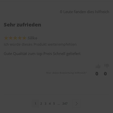
0 Leute fanden dies hilfreich
Sehr zufrieden
Silke
Ich würde dieses Produkt weiterempfehlen
Gute Qualität zum top Preis Schnell geliefert
0
0
War diese Bewertung hilfreich?
Seite
Sie lesen gerade Seite
Seite
Seite
Seite
Seite
Seite
Seite
Weiter
1
2
3
4
5
...
347