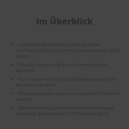
e
P
Im Überblick
o
l
s
t
e
- Exzellentes Wischergebnis auch bei hoher
r
Geschwindigkeit durch perfekte Aerdodynamik mittels
-
Spoiler
&
I
- Stilvolles Design sorgt für ein formvollendetes
n
Aussehen
n
e
- Durch wasserdichte Kunststoffabdeckung auch für
n
den Winter geeignet
r
e
- Wischleistung des Gummis als dauerhaft streifenfrei
i
getestet
n
- Dauerlaufleistung und funktionssichere Montage
i
g
erfolgreich getestet durch TÜV Rheinland (2012)
u
n
g