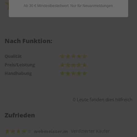
Ab 30 € Mindestbestellwert. Nur für Neuanmeldungen.
Nach Funktion:
Qualität
Preis/Leistung
Handhabung
0 Leute fanden dies hilfreich
Zufrieden
webmeister.m
Verifizierter Käufer