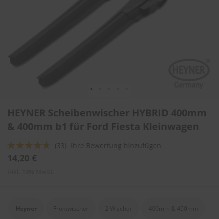
l
i
t
u
r
e
n
&
L
a
c
Zum
k
HEYNER Scheibenwischer HYBRID 400mm
Anfang
p
f
der
& 400mm b1 für Ford Fiesta Kleinwagen
l
Bildergalerie
e
springen
Bewertung:
(33)
Ihre Bewertung hinzufügen
g
89
100
% of
14,20 €
e
inkl. 19% MwSt.
A
u
t
o
Heyner
Frontwischer
2 Wischer
400mm & 400mm
w