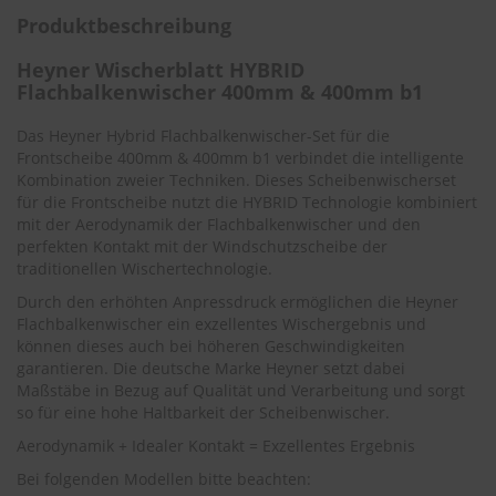
.
Produktbeschreibung
c
o
m
Heyner Wischerblatt HYBRID
Flachbalkenwischer 400mm & 400mm b1
A
u
Das Heyner Hybrid Flachbalkenwischer-Set für die
t
Frontscheibe 400mm & 400mm b1 verbindet die intelligente
o
Kombination zweier Techniken. Dieses Scheibenwischerset
s
für die Frontscheibe nutzt die HYBRID Technologie kombiniert
h
mit der Aerodynamik der Flachbalkenwischer und den
a
m
perfekten Kontakt mit der Windschutzscheibe der
p
traditionellen Wischertechnologie.
o
Durch den erhöhten Anpressdruck ermöglichen die Heyner
o
Flachbalkenwischer ein exzellentes Wischergebnis und
können dieses auch bei höheren Geschwindigkeiten
S
c
garantieren. Die deutsche Marke Heyner setzt dabei
h
Maßstäbe in Bezug auf Qualität und Verarbeitung und sorgt
e
so für eine hohe Haltbarkeit der Scheibenwischer.
i
Aerodynamik + Idealer Kontakt = Exzellentes Ergebnis
b
e
Bei folgenden Modellen bitte beachten:
n