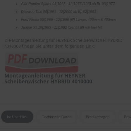
r
Alfa-Romeo Spider 01|1968 - 12|1977 (105) ab Bj. 03|1977
e
Daewoo Tico 06|1991 - 12|2000 ab Bj. 02|1995
i
n
Ford Fiesta 03|1989 - 12|1996 (III) Länge: 400mm & 400mm
i
Jaguar XJ 10|1983 - 11|1992 (Series III) nur fuer V6
g
u
n
Die Montageanleitung für HEYNER Scheibenwischer HYBRID
g
4010000 finden Sie unter dem folgenden Link:
K
u
n
s
Montageanleitung für HEYNER
t
Scheibenwischer HYBRID 4010000
s
t
o
f
f
p
f
Im Überblick
Technische Daten
Produktfragen
Bew
l
e
g