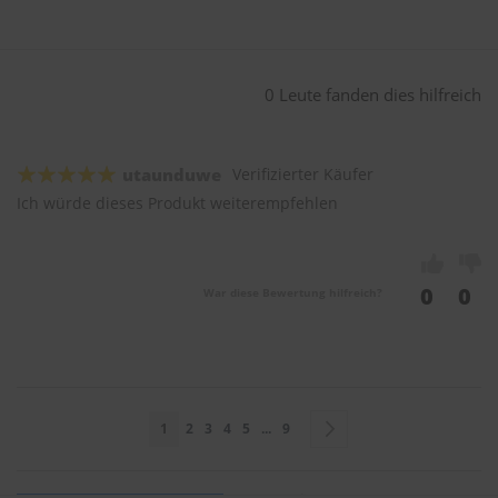
0 Leute fanden dies hilfreich
utaunduwe
Verifizierter Käufer
Ich würde dieses Produkt weiterempfehlen
0
0
War diese Bewertung hilfreich?
Seite
Sie lesen gerade Seite
Seite
Seite
Seite
Seite
Seite
Seite
Weiter
1
2
3
4
5
...
9