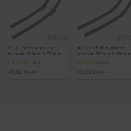
.
c
o
m
A
u
t
o
BOSCH Scheibenwischer
BOSCH Scheibenwischer
s
Aerotwin 600mm & 530mm
Aerotwin 550mm & 530mm
h
a
Bewertung:
Bewertung:
(1411)
(1372)
m
92%
92%
p
40,62 €
42,93 €
56,41 €
59,62 €
o
o
S
c
h
e
i
b
e
n