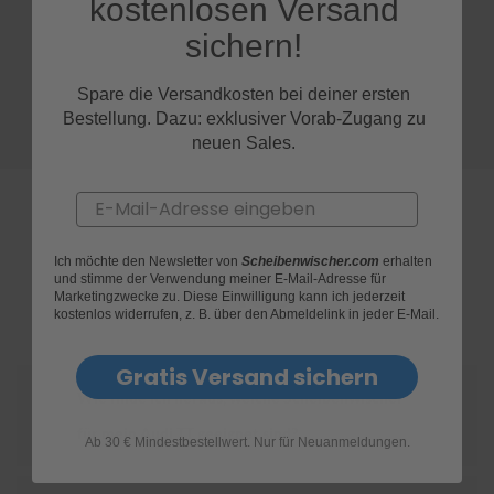
kostenlosen Versand
sichern!
S
c
h
Spare die Versandkosten bei deiner ersten
w
Bestellung. Dazu: exklusiver Vorab-Zugang zu
ä
m
neuen Sales.
m
e
T
Email
ü
c
h
Ich möchte den Newsletter von
Scheibenwischer.com
erhalten
e
und stimme der Verwendung meiner E-Mail-Adresse für
FAQs
Marketingzwecke zu. Diese Einwilligung kann ich jederzeit
r
kostenlos widerrufen, z. B. über den Abmeldelink in jeder E-Mail.
B
ü
r
Gratis Versand sichern
s
t
Wie finde ich heraus, welche Scheibenwischer
e
für mein Audi TT geeignet sind?
n
Ab 30 € Mindestbestellwert. Nur für Neuanmeldungen.
Accessoires