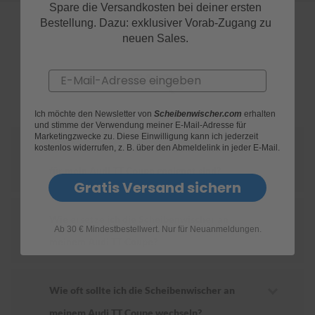
Spare die Versandkosten bei deiner ersten
Bestellung. Dazu: exklusiver Vorab-Zugang zu
S
neuen Sales.
c
h
w
FAQs
Email
ä
m
m
e
Ich möchte den Newsletter von
Scheibenwischer.com
erhalten
und stimme der Verwendung meiner E-Mail-Adresse für
T
Marketingzwecke zu. Diese Einwilligung kann ich jederzeit
ü
Wie finde ich heraus, welche Scheibenwischer
kostenlos widerrufen, z. B. über den Abmeldelink in jeder E-Mail.
c
h
für mein Audi TT Coupe geeignet sind?
e
Gratis Versand sichern
r
B
ü
Wie ersetze ich die Scheibenwischer an
r
Ab 30 € Mindestbestellwert. Nur für Neuanmeldungen.
s
meinem Audi TT Coupe?
t
e
n
Wie oft sollte ich die Scheibenwischer an
Accessoires
meinem Audi TT Coupe wechseln?