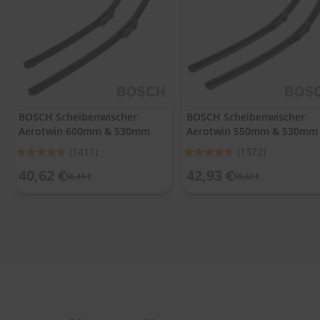
.
c
o
m
A
u
t
o
BOSCH Scheibenwischer
BOSCH Scheibenwischer
s
Aerotwin 600mm & 530mm
Aerotwin 550mm & 530mm
h
a
Bewertung:
Bewertung:
(1411)
(1372)
m
92%
92%
p
40,62 €
42,93 €
56,41 €
59,62 €
o
o
S
c
h
e
i
b
e
n