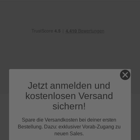
e
P
o
l
s
t
e
r
-
&
I
n
n
Jetzt anmelden und
e
n
kostenlosen Versand
r
e
sichern!
i
n
i
Spare die Versandkosten bei deiner ersten
g
FAQs
Bestellung. Dazu: exklusiver Vorab-Zugang zu
u
neuen Sales.
n
g