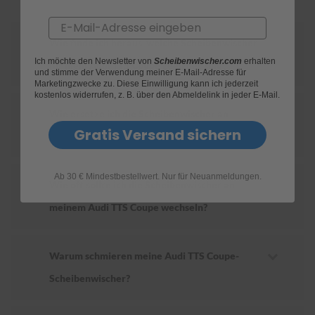
Email
S
c
Wie finde ich heraus, welche Scheibenwischer
h
Ich möchte den Newsletter von
Scheibenwischer.com
erhalten
w
für mein Audi TTS Coupe geeignet sind?
und stimme der Verwendung meiner E-Mail-Adresse für
ä
Marketingzwecke zu. Diese Einwilligung kann ich jederzeit
m
kostenlos widerrufen, z. B. über den Abmeldelink in jeder E-Mail.
m
Wie ersetze ich die Scheibenwischer an
e
T
Gratis Versand sichern
meinem Audi TTS Coupe?
ü
c
h
Ab 30 € Mindestbestellwert. Nur für Neuanmeldungen.
e
Wie oft sollte ich die Scheibenwischer an
r
B
meinem Audi TTS Coupe wechseln?
ü
r
s
t
Warum schmieren meine Audi TTS Coupe-
e
Scheibenwischer?
n
Accessoires