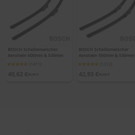
.
c
o
m
A
u
t
o
BOSCH Scheibenwischer
BOSCH Scheibenwischer
s
Aerotwin 600mm & 530mm
Aerotwin 550mm & 530mm
h
a
Bewertung:
Bewertung:
(1411)
(1372)
m
92%
92%
p
40,62 €
42,93 €
56,41 €
59,62 €
o
o
S
c
h
e
i
b
e
n