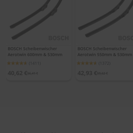
.
c
o
m
A
u
t
o
BOSCH Scheibenwischer
BOSCH Scheibenwischer
s
Aerotwin 600mm & 530mm
Aerotwin 550mm & 530mm
h
a
Bewertung:
Bewertung:
(1411)
(1372)
m
92%
92%
p
40,62 €
42,93 €
56,41 €
59,62 €
o
o
S
c
h
e
i
b
e
n