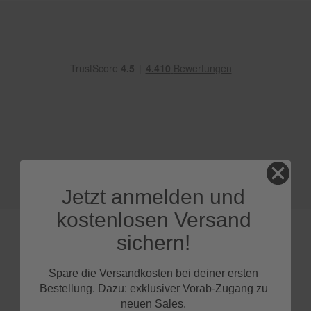
e
P
o
l
s
t
e
r
-
&
I
n
n
e
Jetzt anmelden und
n
r
kostenlosen Versand
e
i
sichern!
n
i
g
Spare die Versandkosten bei deiner ersten
FAQs
u
Bestellung. Dazu: exklusiver Vorab-Zugang zu
n
neuen Sales.
g