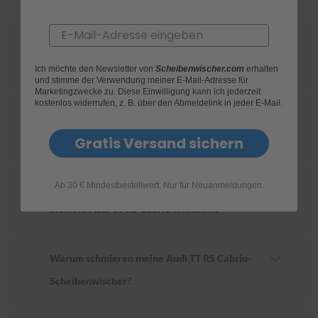
S
Email
c
Wie finde ich heraus, welche Scheibenwischer
h
w
für mein Audi TT RS Cabrio geeignet sind?
Ich möchte den Newsletter von
Scheibenwischer.com
erhalten
ä
und stimme der Verwendung meiner E-Mail-Adresse für
m
Marketingzwecke zu. Diese Einwilligung kann ich jederzeit
m
kostenlos widerrufen, z. B. über den Abmeldelink in jeder E-Mail.
Wie ersetze ich die Scheibenwischer an
e
T
meinem Audi TT RS Cabrio?
Gratis Versand sichern
ü
c
h
e
Ab 30 € Mindestbestellwert. Nur für Neuanmeldungen.
Wie oft sollte ich die Scheibenwischer an
r
B
meinem Audi TT RS Cabrio wechseln?
ü
r
s
t
Warum schmieren meine Audi TT RS Cabrio-
e
Scheibenwischer?
n
Accessoires