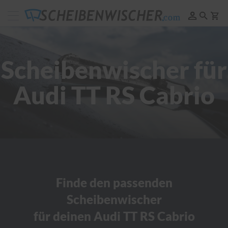
Scheibenwischer
Pflege
&
Reinigung
Scheibenwischer für
F
e
Audi TT RS Cabrio
l
g
e
n
r
e
i
n
i
g
u
Finde den passenden
n
Scheibenwischer
g
für deinen Audi TT RS Cabrio
P
o