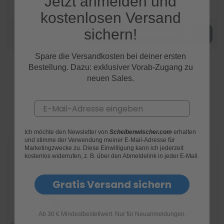
Jetzt anmelden und
e
bestelle in den nächsten 6 Std
kostenlosen Versand
P
9,99 €
sichern!
In den Warenkorb
o
6,69 €
l
s
Spare die Versandkosten bei deiner ersten
t
Bestellung. Dazu: exklusiver Vorab-Zugang zu
e
neuen Sales.
r
passende
Heckwischer
-
passend für Deinen VW Passat Variant
&
Email
I
n
n
Ich möchte den Newsletter von
Scheibenwischer.com
erhalten
e
und stimme der Verwendung meiner E-Mail-Adresse für
n
BOSCH Scheibenwischer Twin
Marketingzwecke zu. Diese Einwilligung kann ich jederzeit
380mm
r
kostenlos widerrufen, z. B. über den Abmeldelink in jeder E-Mail.
Bewertung:
e
(1371)
92
100
% of
i
n
Heckwischer
Bosch
Gratis Versand sichern
i
g
1 Wischer
u
n
Ab 30 € Mindestbestellwert. Nur für Neuanmeldungen.
g