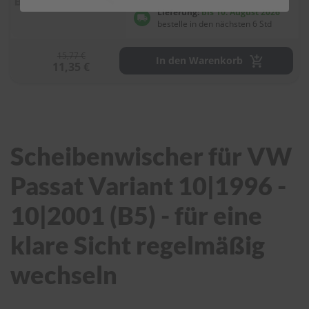
Lieferung:
bis 10. August 2026
bestelle in den nächsten 6 Std
S
c
h
15,77 €
In den Warenkorb
w
11,35 €
ä
m
m
e
T
ü
Scheibenwischer für VW
c
h
e
Passat Variant 10|1996 -
r
B
10|2001 (B5) - für eine
ü
r
klare Sicht regelmäßig
s
t
e
wechseln
n
Accessoires