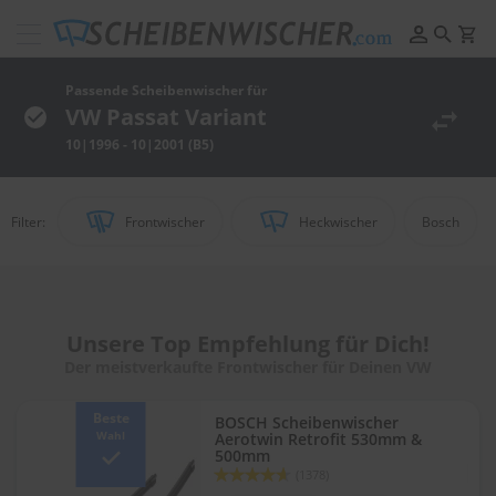
Scheibenwischer
Pflege
&
Passende Scheibenwischer für
Reinigung
VW Passat Variant
10|1996 - 10|2001 (B5)
F
e
l
g
Filter:
Frontwischer
Heckwischer
Bosch
e
n
r
e
i
n
Unsere Top Empfehlung für Dich!
i
Der meistverkaufte Frontwischer für Deinen VW
g
u
n
Beste
BOSCH Scheibenwischer
g
Wahl
Aerotwin Retrofit 530mm &
500mm
Bewertung:
P
(1378)
92
100
% of
o