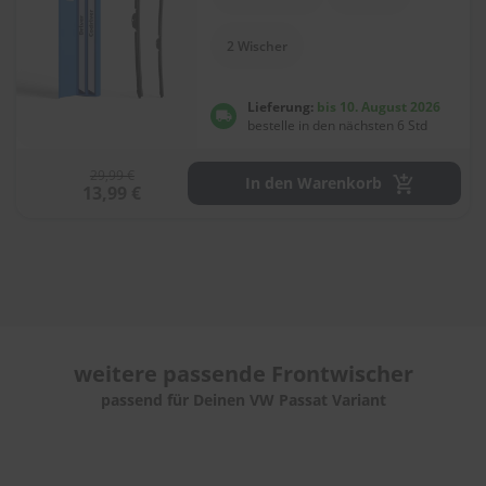
e
l
l
2 Wischer
n
e
s
Lieferung:
bis 10. August 2026
s
bestelle in den nächsten 6 Std
v
o
29,99 €
n
In den Warenkorb
13,99 €
s
c
h
e
i
b
e
n
w
weitere passende
Frontwischer
i
s
passend für Deinen VW Passat Variant
c
h
e
r