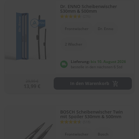
.
Dr. ENNO Scheibenwischer
c
530mm & 500mm
o
Bewertung:
(276)
m
90
100
% of
Frontwischer
Dr. Enno
A
u
t
2 Wischer
o
s
h
Lieferung:
bis 10. August 2026
a
bestelle in den nächsten 6 Std
m
p
o
29,99 €
In den Warenkorb
o
13,99 €
S
c
h
BOSCH Scheibenwischer Twin
e
mit Spoiler 530mm & 500mm
i
Bewertung:
(518)
b
91
100
% of
e
Frontwischer
Bosch
n