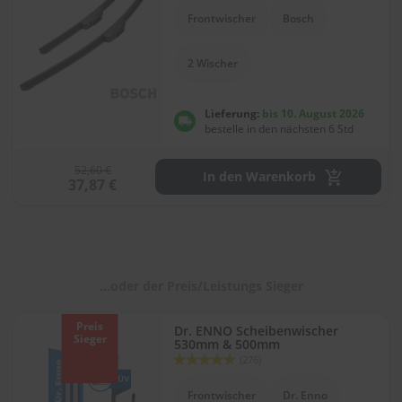
l
Frontwischer
Bosch
i
t
u
2 Wischer
r
e
n
Lieferung:
bis 10. August 2026
&
bestelle in den nächsten 6 Std
L
a
52,60 €
c
In den Warenkorb
37,87 €
k
p
f
l
e
g
...oder der Preis/Leistungs Sieger
e
A
Preis
Dr. ENNO Scheibenwischer
u
Sieger
530mm & 500mm
t
Bewertung:
(276)
o
90
100
% of
w
Frontwischer
Dr. Enno