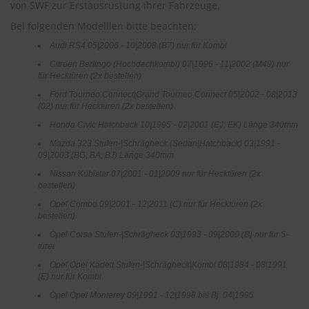
von SWF zur Erstausrüstung ihrer Fahrzeuge.
r
e
Bei folgenden Modelllen bitte beachten:
i
n
Audi RS4 05|2006 - 10|2008 (B7) nur für Kombi
i
Citroen Berlingo (Hochdachkombi) 07|1996 - 11|2002 (M49) nur
g
für Hecktüren (2x bestellen)
u
n
Ford Tourneo Connect|Grand Tourneo Connect 05|2002 - 08|2013
g
(02) nur für Hecktüren (2x bestellen)
Honda Civic Hatchback 10|1995 - 02|2001 (EJ; EK) Länge 340mm
K
u
Mazda 323 Stufen-|Schrägheck (Sedan|Hatchback) 03|1991 -
n
09|2003 (BG; BA; BJ) Länge 340mm
s
Nissan Kubistar 07|2001 - 01|2009 nur für Hecktüren (2x
t
bestellen)
s
Opel Combo 09|2001 - 12|2011 (C) nur für Hecktüren (2x
t
bestellen)
o
f
Opel Corsa Stufen-|Schrägheck 03|1993 - 09|2000 (B) nur für 5-
f
türer
p
Opel Opel Kadett Stufen-|Schrägheck|Kombi 08|1984 - 08|1991
f
(E) nur für Kombi
l
e
Opel Opel Monterey 09|1991 - 12|1998 bis Bj. 04|1995
g