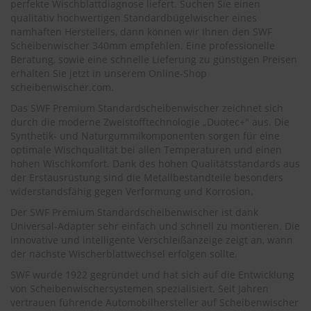
.
perfekte Wischblattdiagnose liefert. Suchen Sie einen
c
qualitativ hochwertigen Standardbügelwischer eines
o
namhaften Herstellers, dann können wir Ihnen den SWF
m
Scheibenwischer 340mm empfehlen. Eine professionelle
Beratung, sowie eine schnelle Lieferung zu günstigen Preisen
A
erhalten Sie jetzt in unserem Online-Shop
u
scheibenwischer.com
.
t
o
Das SWF Premium Standardscheibenwischer zeichnet sich
s
durch die moderne Zweistofftechnologie „Duotec+" aus. Die
h
Synthetik- und Naturgummikomponenten sorgen für eine
a
optimale Wischqualität bei allen Temperaturen und einen
m
hohen Wischkomfort. Dank des hohen Qualitätsstandards aus
p
der Erstausrüstung sind die Metallbestandteile besonders
o
o
widerstandsfähig gegen Verformung und Korrosion.
Der SWF Premium Standardscheibenwischer ist dank
S
Universal-Adapter sehr einfach und schnell zu montieren. Die
c
innovative und intelligente Verschleißanzeige zeigt an, wann
h
der nächste Wischerblattwechsel erfolgen sollte.
e
i
SWF wurde 1922 gegründet und hat sich auf die Entwicklung
b
von Scheibenwischersystemen spezialisiert. Seit Jahren
e
vertrauen führende Automobilhersteller auf Scheibenwischer
n