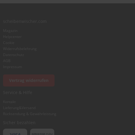
Zusammenfassung
scheibenwischer.com
Bewertung
Magazin
Helpcenter
Cookie
Widerrufsbelehrung
Datenschutz
AGB
Foto hinzufügen
Impressum
Vertrag widerrufen
Ich würde dieses Produkt weiterempfehlen
Service & Hilfe
Kontakt
Lieferung&Versand
Bewertung abschicken
Rücksendung & Gewährleistung
Sicher bezahlen