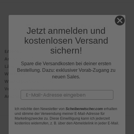
Technische Daten
Jetzt anmelden und
kostenlosen Versand
sichern!
3276421161195
3001717
Spare die Versandkosten bei deiner ersten
340mm
Bestellung. Dazu: exklusiver Vorab-Zugang zu
SWF Standard
neuen Sales.
Heckwischer
1 Wischer
Email
MULTICLIP
Ich möchte den Newsletter von
Scheibenwischer.com
erhalten
und stimme der Verwendung meiner E-Mail-Adresse für
Marketingzwecke zu. Diese Einwilligung kann ich jederzeit
kostenlos widerrufen, z. B. über den Abmeldelink in jeder E-Mail.