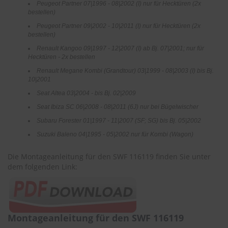
Peugeot Partner 07|1996 - 08|2002 (I) nur für Hecktüren (2x
e
bestellen)
P
Peugeot Partner 09|2002 - 10|2011 (I) nur für Hecktüren (2x
o
bestellen)
l
Renault Kangoo 09|1997 - 12|2007 (I) ab Bj. 07|2001; nur für
s
Hecktüren - 2x bestellen
t
e
Renault Megane Kombi (Grandtour) 03|1999 - 08|2003 (I) bis Bj.
10|2001
r
-
Seat Altea 03|2004 - bis Bj. 02|2009
&
Seat Ibiza SC 06|2008 - 08|2011 (6J) nur bei Bügelwischer
I
n
Subaru Forester 01|1997 - 11|2007 (SF; SG) bis Bj. 05|2002
n
Suzuki Baleno 04|1995 - 05|2002 nur für Kombi (Wagon)
e
n
r
Die Montageanleitung für den SWF 116119 finden Sie unter
e
dem folgenden Link:
i
n
i
g
u
Montageanleitung für den SWF 116119
n
g