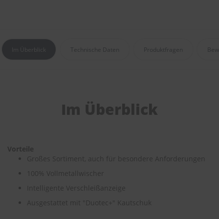
S
c
h
w
Im Überblick
Technische Daten
Produktfragen
Bew
ä
m
m
e
T
ü
Im Überblick
c
h
e
r
B
Vorteile
ü
Großes Sortiment, auch für besondere Anforderungen
r
s
100% Vollmetallwischer
t
e
Intelligente Verschleißanzeige
n
Ausgestattet mit "Duotec+" Kautschuk
Accessoires