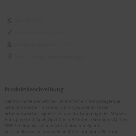
e
l
l
n
040 743 04214
e
s
100% passgenau Garantie
s
v
o
Versandkostenfrei ab 100€
n
s
über 15.000 positive Bewertungen
c
h
e
i
b
e
Produktbeschreibung
n
w
Der SWF Scheibenwischer 340mm ist ein hervorragender
i
Scheibenwischer in Erstausrüstungsqualität. Dieser
s
Scheibenwischer eignet sich u.a. für Fahrzeuge der Marken
c
Audi, Jeep und Opel (
Opel Corsa B Stufen-|Schrägheck
). Den
h
SWF Scheibenwischer zeichnet eine intelligente
e
r
Verschleißanzeige aus, welche Ihnen auf einen Blick die