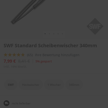
l
i
t
u
r
e
n
&
L
Zum
a
SWF Standard Scheibenwischer 340mm
Anfang
c
der
k
Bewertung:
(65)
Ihre Bewertung hinzufügen
Bildergalerie
p
springen
92
100
f
% of
7,99 €
8,41 €
5% gespart
l
inkl. 19% MwSt.
e
g
e
SWF
Heckwischer
1 Wischer
340mm
A
u
t
o
nicht lieferbar
w