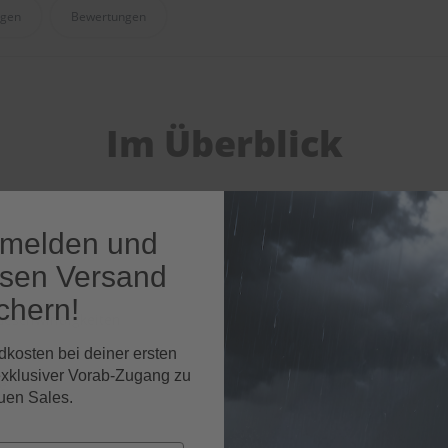
agen
Bewertungen
Im Überblick
nmelden und
osen Versand
chern!
Geschwindigkeiten
dkosten bei deiner ersten
exklusiver Vorab-Zugang zu
nte
uen Sales.