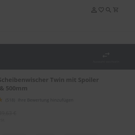
Auswahl wechseln
cheibenwischer Twin mit Spoiler
& 500mm
(518)
Ihre Bewertung hinzufügen
39,63 €
St.