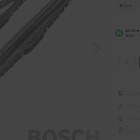
Bosch
Lieferu
bestelle
040 74
100% p
Versan
über 1