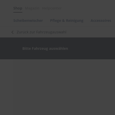
Scheibenwischer
Shop
Magazin
Helpcenter
Pflege
&
Reinigung
Scheibenwischer
Pflege & Reinigung
Accessoires
Felgenreinigung
Zurück zur Fahrzeugauswahl
Polituren
&
Lackpflege
Bitte Fahrzeug auswählen
Autowellness
von
scheibenwischer.com
Zum
Ende
Autoshampoo
der
Scheibenreinigung
Bildergalerie
springen
Kunststoffpflege
Polster-
&
Innenreinigung
Schwämme