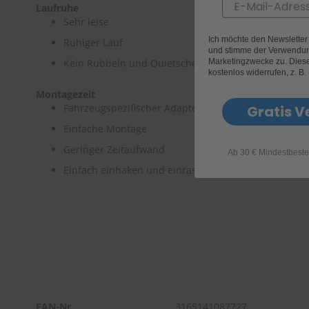
Email
Laufruhe
Sehr leise
Ich möchte den Newslette
Ruhiger Lauf
und stimme der Verwendun
Marketingzwecke zu. Diese 
Kein Rubbeln und Quietschen
kostenlos widerrufen, z. B.
Montagezeit
Fahrzeugspezifischer Adapter
Gratis V
Einfache Montage
Geringer Zeitaufwand
Ab 30 € Mindestbeste
Einfach einhaken und einrasten
EAN-Nr.
3165141087727