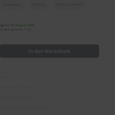
Frontwischer
2 Wischer
530mm & 500mm
ng:
bis 10. August 2026
 in den nächsten 7 Std
In den Warenkorb
3 04214
assgenau Garantie
dkostenfrei ab 100€
5.000 positive Bewertungen