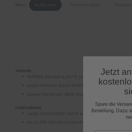
Menü:
Im Überblick
Technische Daten
Produktfr
Jetzt a
Vorteile
Perfekte Reinigung durch Leichtlaufbeschichtung
kostenl
Leises Wischen durch fexiblen Gummirücken
si
Spoiler-Versionen: Mehr Anpressdruck bei höheren 
Spare die Versan
Lebensdauer
Bestellung. Dazu: 
Lange Lebensdauer durch verschleißfeste Wischka
ne
Bis zu 500 000 Wischperioden