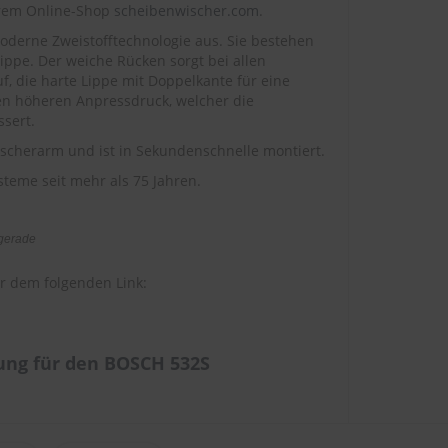
erem Online-Shop
scheibenwischer.com
.
oderne Zweistofftechnologie aus. Sie bestehen
pe. Der weiche Rücken sorgt bei allen
, die harte Lippe mit Doppelkante für eine
nen höheren Anpressdruck, welcher die
sert.
Wischerarm und ist in Sekundenschnelle montiert.
teme seit mehr als 75 Jahren.
 gerade
r dem folgenden Link:
ng für den BOSCH 532S