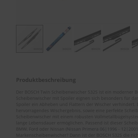
Zum
Anfang
der
Bildergalerie
Produktbeschreibung
springen
Der BOSCH Twin Scheibenwischer 532S ist ein moderner Bü
Scheibenwischer mit Spoiler eignen sich besonders für da
Spoiler ein Abheben und Flattern der Wischer verhindert.
hervorragendes Wischergebnis, sowie eine perfekte Scheibe
Scheibenwischer mit einem robusten Vollmetallbügelsyste
lange Lebensdauer ermöglichen. Passend ist dieser Schei
BMW, Ford oder Nissan (
Nissan Primera 06|1996 - 12|200
Markenscheibenwischer? Dann ist der BOSCH 532S die richt