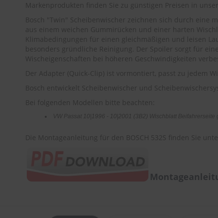
Markenprodukten finden Sie zu günstigen Preisen in uns
Bosch "Twin" Scheibenwischer zeichnen sich durch eine m
aus einem weichen Gummirücken und einer harten Wischlip
Klimabedingungen für einen gleichmäßigen und leisen Lauf
besonders gründliche Reinigung. Der Spoiler sorgt für ei
Wischeigenschaften bei höheren Geschwindigkeiten verbes
Der Adapter (Quick-Clip) ist vormontiert, passt zu jedem 
Bosch entwickelt Scheibenwischer und Scheibenwischersys
Bei folgenden Modellen bitte beachten:
VW Passat 10|1996 - 10|2001 (3B2) Wischblatt Beifahrerseite
Die Montageanleitung für den BOSCH 532S finden Sie unte
Montageanleitu