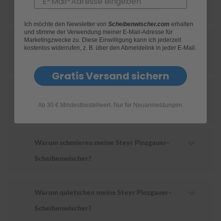
für mein Steyr Pinzgauer geeignet sind?
S
Ich möchte den Newsletter von
Scheibenwischer.com
erhalten
c
und stimme der Verwendung meiner E-Mail-Adresse für
h
Marketingzwecke zu. Diese Einwilligung kann ich jederzeit
Wie ersetze ich die Scheibenwischer an
w
kostenlos widerrufen, z. B. über den Abmeldelink in jeder E-Mail.
ä
meinem Steyr Pinzgauer?
m
m
Gratis Versand sichern
e
T
Wie oft sollte ich die Scheibenwischer an
ü
Ab 30 € Mindestbestellwert. Nur für Neuanmeldungen.
c
meinem Steyr Pinzgauer wechseln?
h
e
r
B
Warum schmieren meine Steyr Pinzgauer-
ü
Scheibenwischer?
r
s
t
e
Warum quietschen meine Steyr Pinzgauer-
n
Scheibenwischer?
Accessoires