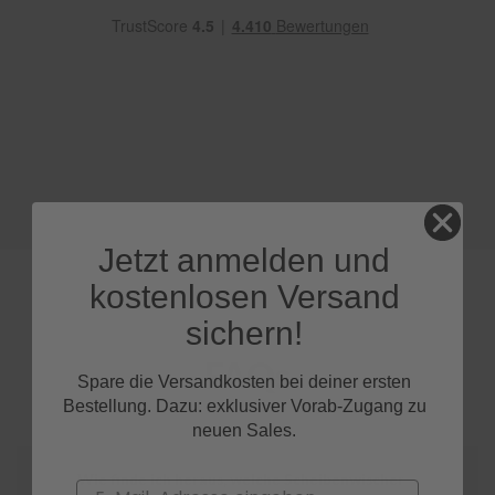
e
P
o
l
s
t
e
r
-
&
I
Jetzt anmelden und
n
n
kostenlosen Versand
e
n
sichern!
r
e
FAQs
i
Spare die Versandkosten bei deiner ersten
n
Bestellung. Dazu: exklusiver Vorab-Zugang zu
i
neuen Sales.
g
u
n
Wie finde ich heraus, welche Scheibenwischer
Email
g