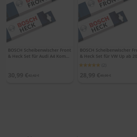
.
c
o
m
A
u
t
o
BOSCH Scheibenwischer Front
BOSCH Scheibenwischer Fr
s
& Heck Set für Audi A4 Kombi
& Heck Set für VW Up ab 2
h
a
Avant 03 - 08
Bewertung:
(2)
m
100%
p
30,99 €
28,99 €
42,42 €
40,00 €
o
o
S
c
h
e
i
b
e
n