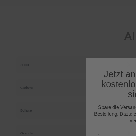
Al
3000
Jetzt a
kostenl
Carisma
si
Spare die Versan
Eclipse
Bestellung. Dazu: 
ne
Grandis