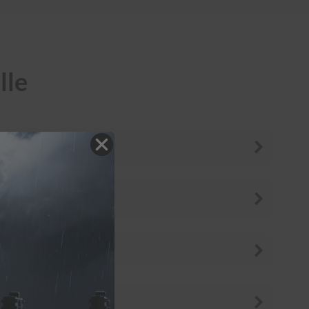
lle
Attrage
Cordia
Galloper
L200