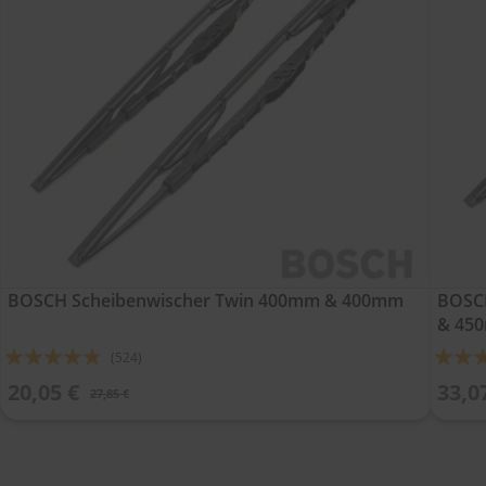
BOSCH Scheibenwischer Twin 400mm & 400mm
BOSCH
& 45
Bewertung:
Bewert
(524)
91%
91%
20,05 €
33,0
27,85 €