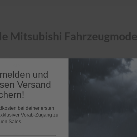
le Mitsubishi Fahrzeugmode
ASX
nmelden und
osen Versand
Colt
chern!
dkosten bei deiner ersten
Galant
exklusiver Vorab-Zugang zu
uen Sales.
i-MiEV