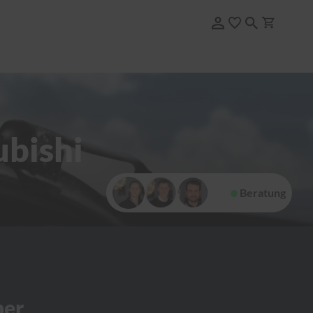
ubishi
Beratung
her