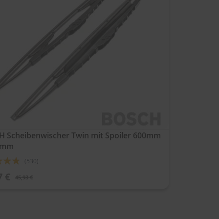
 Scheibenwischer Twin mit Spoiler 600mm
0mm
ung:
(530)
7 €
45,93 €