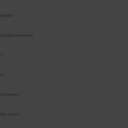
ubishi?
tsubishi wechseln?
r?
r?
shi kaufen?
her nicht?