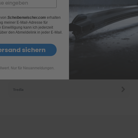
r von
Scheibenwischer.com
erhalten
Lambda
g meiner E-Mail-Adresse für
Einwilligung kann ich jederzeit
 über den Abmeldelink in jeder E-Mail.
Pajero
ersand sichern
Space-Star
llwert. Nur für Neuanmeldungen.
Tredia