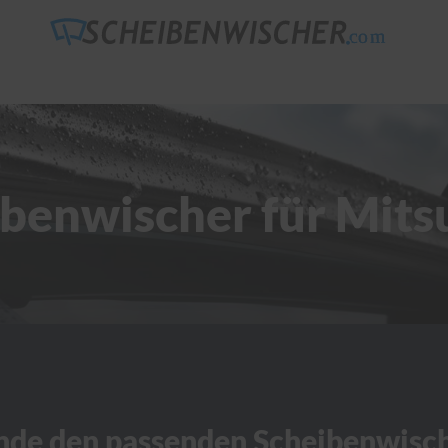
benwischer für Mits
nde den passenden Scheibenwisc