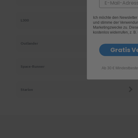
Email
Ich möchte den Newslette
L300
und stimme der Verwendun
Marketingzwecke zu. Diese 
kostenlos widerrufen, z. B.
Outlander
Gratis V
Space-Runner
Ab 30 € Mindestbeste
Starion