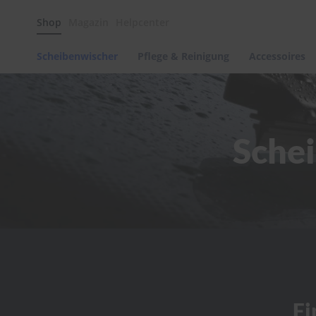
Scheibenwischer
Shop
Magazin
Helpcenter
Pflege
&
Reinigung
Scheibenwischer
Pflege & Reinigung
Accessoires
Felgenreinigung
Polituren
&
Lackpflege
Schei
Autowellness
von
scheibenwischer.com
Autoshampoo
Scheibenreinigung
Kunststoffpflege
Polster-
&
Innenreinigung
Schwämme
Fi