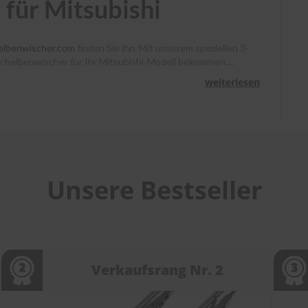
für Mitsubishi
eibenwischer.com
finden Sie ihn. Mit unserem speziellen 3-
n Scheibenwischer für Ihr Mitsubishi-Modell bekommen.
die schon den Unterschied gespürt haben. Wir führen nur Top-
weiterlesen
stellungen, die bis 13 Uhr eingehen, noch am selben Tag und
er Kundenservice sind für Sie da. Erleben Sie den Unterschied
Unsere Bestseller
Verkaufsrang Nr. 2