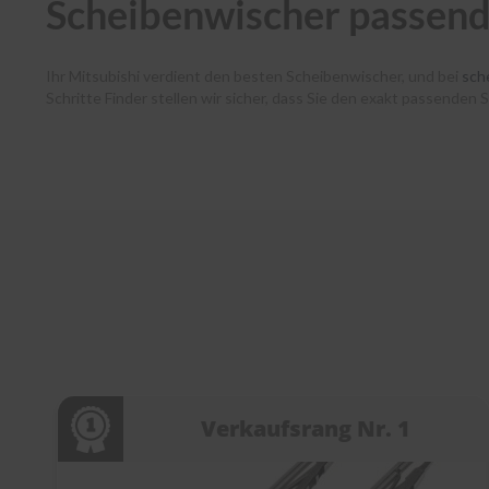
Scheibenwischer passend 
Ihr Mitsubishi verdient den besten Scheibenwischer, und bei
sch
Schritte Finder stellen wir sicher, dass Sie den exakt passende
Schließen Sie sich den über 400.000 zufriedenen Fahrenden an, 
Marken wie Bosch, SWF, Heyner und Benno. Wir versenden alle Be
falls Sie Hilfe bei der Montage benötigen, unsere Videos und uns
mit
scheibenwischer.com
!
Verkaufsrang Nr. 1