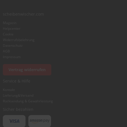
scheibenwischer.com
Bewertung
Magazin
Helpcenter
Cookie
Widerrufsbelehrung
Datenschutz
AGB
Foto hinzufügen
Impressum
Vertrag widerrufen
Ich würde dieses Produkt weiterempfehlen
Service & Hilfe
Kontakt
Lieferung&Versand
Bewertung abschicken
Rücksendung & Gewährleistung
Sicher bezahlen