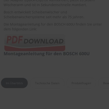
r
Wischerarm und ist in Sekundenschnelle montiert.
e
i
Bosch entwickelt Scheibenwischer und
n
Scheibenwischersysteme seit mehr als 75 Jahren.
i
g
Die Montageanleitung für den BOSCH 600U finden Sie unter
u
dem folgenden Link:
n
g
K
u
Montageanleitung für den BOSCH 600U
n
s
t
s
t
o
f
Im Überblick
Technische Daten
Produktfragen
Bew
f
p
f
l
e
g