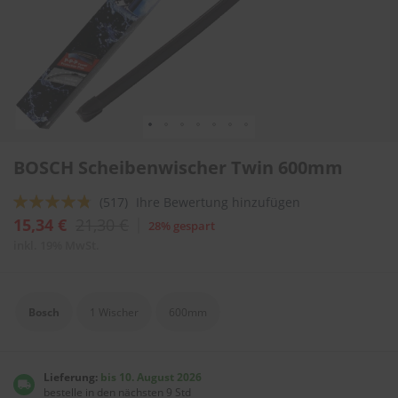
l
i
t
u
r
e
n
&
L
Zum
a
BOSCH Scheibenwischer Twin 600mm
Anfang
c
der
k
Bewertung:
(517)
Ihre Bewertung hinzufügen
Bildergalerie
p
springen
91
100
f
% of
15,34 €
21,30 €
28% gespart
l
inkl. 19% MwSt.
e
g
e
Bosch
1 Wischer
600mm
A
u
t
o
Lieferung:
bis 10. August 2026
w
bestelle in den nächsten 9 Std