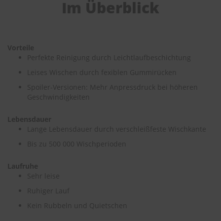
Im Überblick
e
P
o
l
Vorteile
s
Perfekte Reinigung durch Leichtlaufbeschichtung
t
e
Leises Wischen durch fexiblen Gummirücken
r
Spoiler-Versionen: Mehr Anpressdruck bei höheren
-
&
Geschwindigkeiten
I
n
Lebensdauer
n
Lange Lebensdauer durch verschleißfeste Wischkante
e
n
Bis zu 500 000 Wischperioden
r
e
Laufruhe
i
Sehr leise
n
i
Ruhiger Lauf
g
u
Kein Rubbeln und Quietschen
n
g