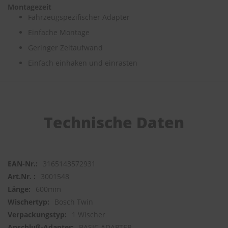
Montagezeit
Fahrzeugspezifischer Adapter
S
c
Einfache Montage
h
w
Geringer Zeitaufwand
ä
Einfach einhaken und einrasten
m
m
e
T
ü
c
Technische Daten
h
e
r
B
ü
3165143572931
r
s
3001548
t
600mm
e
Bosch Twin
n
1 Wischer
Accessoires
BASIC ADAPTER