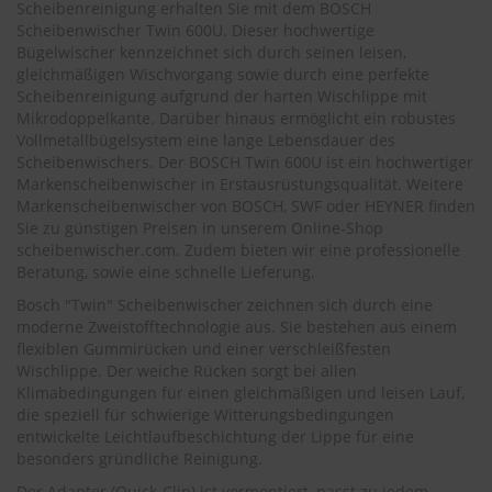
.
Scheibenreinigung erhalten Sie mit dem BOSCH
c
Scheibenwischer Twin 600U. Dieser hochwertige
o
Bügelwischer kennzeichnet sich durch seinen leisen,
m
gleichmäßigen Wischvorgang sowie durch eine perfekte
Scheibenreinigung aufgrund der harten Wischlippe mit
A
Mikrodoppelkante. Darüber hinaus ermöglicht ein robustes
u
Vollmetallbügelsystem eine lange Lebensdauer des
t
Scheibenwischers. Der BOSCH Twin 600U ist ein hochwertiger
o
s
Markenscheibenwischer in Erstausrüstungsqualität. Weitere
h
Markenscheibenwischer von BOSCH, SWF oder HEYNER finden
a
Sie zu günstigen Preisen in unserem Online-Shop
m
scheibenwischer.com
. Zudem bieten wir eine professionelle
p
Beratung, sowie eine schnelle Lieferung.
o
o
Bosch "Twin" Scheibenwischer zeichnen sich durch eine
moderne Zweistofftechnologie aus. Sie bestehen aus einem
S
flexiblen Gummirücken und einer verschleißfesten
c
Wischlippe. Der weiche Rücken sorgt bei allen
h
Klimabedingungen für einen gleichmäßigen und leisen Lauf,
e
die speziell für schwierige Witterungsbedingungen
i
entwickelte Leichtlaufbeschichtung der Lippe für eine
b
besonders gründliche Reinigung.
e
n
Der Adapter (Quick-Clip) ist vormontiert, passt zu jedem