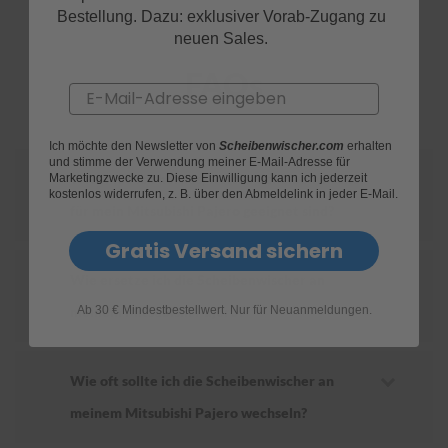
Bestellung. Dazu: exklusiver Vorab-Zugang zu
S
neuen Sales.
c
h
FAQs
w
Email
ä
m
m
Ich möchte den Newsletter von
Scheibenwischer.com
erhalten
e
und stimme der Verwendung meiner E-Mail-Adresse für
Wie finde ich heraus, welche Scheibenwischer
Marketingzwecke zu. Diese Einwilligung kann ich jederzeit
T
kostenlos widerrufen, z. B. über den Abmeldelink in jeder E-Mail.
ü
für mein Mitsubishi Pajero geeignet sind?
c
h
Gratis Versand sichern
e
r
Wie ersetze ich die Scheibenwischer an
B
ü
Ab 30 € Mindestbestellwert. Nur für Neuanmeldungen.
meinem Mitsubishi Pajero?
r
s
t
e
Wie oft sollte ich die Scheibenwischer an
n
meinem Mitsubishi Pajero wechseln?
Accessoires