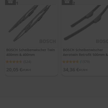
.
1
2
c
o
m
A
u
t
o
s
h
a
BOSCH Scheibenwischer Twin
BOSCH Scheibenwischer
m
400mm & 400mm
Aerotwin Retrofit 500mm &
p
500mm
Bewertung:
Bewertung:
(524)
(1379)
o
o
91%
92%
20,05 €
34,36 €
27,85 €
47,72 €
S
c
h
e
i
b
e
n