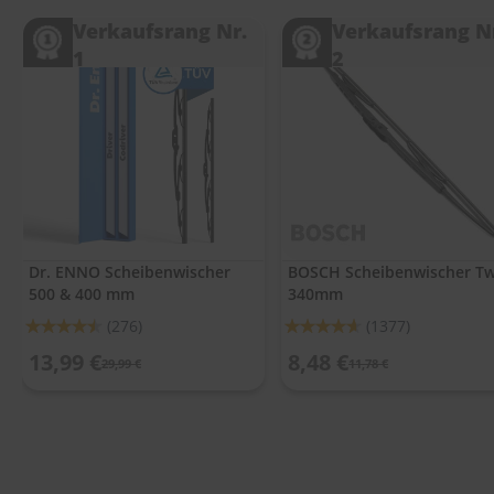
.
c
Verkaufsrang Nr.
Verkaufsrang N
o
1
2
m
A
u
t
o
s
h
a
m
p
Dr. ENNO Scheibenwischer
BOSCH Scheibenwischer Tw
o
500 & 400 mm
340mm
o
Bewertung:
Bewertung:
(276)
(1377)
S
90%
92%
13,99 €
8,48 €
c
29,99 €
11,78 €
h
e
i
b
e
n