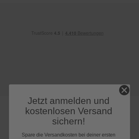
e
P
o
l
s
t
e
r
-
&
I
n
n
e
n
r
Jetzt anmelden und
e
i
kostenlosen Versand
n
i
sichern!
g
u
FAQs
n
Spare die Versandkosten bei deiner ersten
g