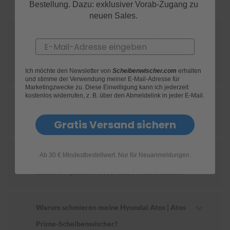
Bestellung. Dazu: exklusiver Vorab-Zugang zu
neuen Sales.
S
c
Wie finde ich heraus, welche Scheibenwischer
h
Email
w
für mein Hyundai Atos | Atos Prime geeignet
ä
m
sind?
Ich möchte den Newsletter von
Scheibenwischer.com
erhalten
m
und stimme der Verwendung meiner E-Mail-Adresse für
e
Marketingzwecke zu. Diese Einwilligung kann ich jederzeit
T
kostenlos widerrufen, z. B. über den Abmeldelink in jeder E-Mail.
ü
Wie ersetze ich die Scheibenwischer an
c
meinem Hyundai Atos | Atos Prime?
h
Gratis Versand sichern
e
r
B
Wie oft sollte ich die Scheibenwischer an
Ab 30 € Mindestbestellwert. Nur für Neuanmeldungen.
ü
r
meinem Hyundai Atos | Atos Prime wechseln?
s
t
e
n
Warum schmieren meine Hyundai Atos | Atos
Accessoires
Prime-Scheibenwischer?