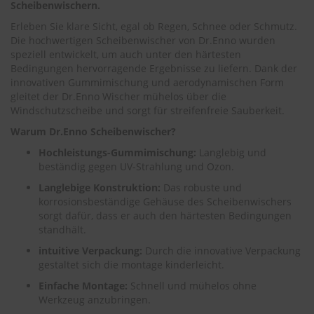
.
Scheibenwischern.
c
Erleben Sie klare Sicht, egal ob Regen, Schnee oder Schmutz.
o
m
Die hochwertigen Scheibenwischer von Dr.Enno wurden
speziell entwickelt, um auch unter den härtesten
A
Bedingungen hervorragende Ergebnisse zu liefern. Dank der
u
innovativen Gummimischung und aerodynamischen Form
t
gleitet der Dr.Enno Wischer mühelos über die
o
Windschutzscheibe und sorgt für streifenfreie Sauberkeit.
s
h
Warum Dr.Enno Scheibenwischer?
a
Hochleistungs-Gummimischung:
Langlebig und
m
beständig gegen UV-Strahlung und Ozon.
p
o
Langlebige Konstruktion:
Das robuste und
o
korrosionsbeständige Gehäuse des Scheibenwischers
sorgt dafür, dass er auch den härtesten Bedingungen
S
standhält.
c
h
intuitive Verpackung:
Durch die innovative Verpackung
e
gestaltet sich die montage kinderleicht.
i
b
Einfache Montage:
Schnell und mühelos ohne
e
Werkzeug anzubringen.
n