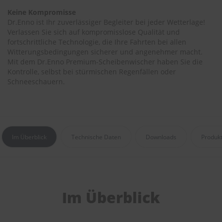
r
Keine Kompromisse
e
Dr.Enno ist Ihr zuverlässiger Begleiter bei jeder Wetterlage!
i
n
Verlassen Sie sich auf kompromisslose Qualität und
i
fortschrittliche Technologie, die Ihre Fahrten bei allen
g
Witterungsbedingungen sicherer und angenehmer macht.
u
Mit dem Dr.Enno Premium-Scheibenwischer haben Sie die
n
Kontrolle, selbst bei stürmischen Regenfällen oder
g
Schneeschauern.
K
u
n
s
t
Im Überblick
Technische Daten
Downloads
Produk
s
t
o
f
f
p
Im Überblick
f
l
e
g