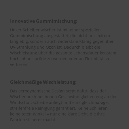
e
P
o
Innovative Gummimischung:
l
Unser Scheibenwischer ist mit einer speziellen
s
t
Gummimischung ausgestattet, die nicht nur extrem
e
langlebig, sondern auch widerstandsfähig gegenüber
r
UV-Strahlung und Ozon ist. Dadurch bleibt die
-
Wischleistung über die gesamte Lebensdauer konstant
&
hoch, ohne spröde zu werden oder an Flexibilität zu
I
verlieren.
n
n
e
Gleichmäßige Wischleistung:
n
r
Das aerodynamische Design sorgt dafür, dass der
e
Wischer auch bei hohen Geschwindigkeiten eng an der
i
Windschutzscheibe anliegt und eine gleichmäßige,
n
i
streifenfreie Reinigung garantiert. Keine Schlieren,
g
keine toten Winkel – nur eine klare Sicht, die Ihre
u
Fahrten sicherer macht.
n
g