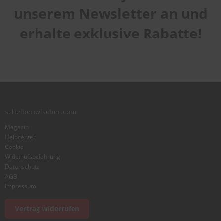
Qualität
star
stars
stars
stars
stars
unserem Newsletter an und
1
2
3
4
5
Laufruhe
star
stars
stars
stars
stars
erhalte exklusive Rabatte!
1
2
3
4
5
star
stars
stars
stars
stars
Benutzername
Zusammenfassung
scheibenwischer.com
Bewertung
Magazin
Helpcenter
Cookie
Widerrufsbelehrung
Datenschutz
AGB
Foto hinzufügen
Impressum
Vertrag widerrufen