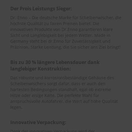
Der Preis Leistungs Sieger:
S
c
Dr. Enno – Die deutsche Marke für Scheibenwischer, die
h
höchste Qualität zu fairen Preisen bietet. Die
w
innovativen Produkte von Dr.Enno garantieren klare
ä
Sicht und Langlebigkeit bei jedem Wetter. Made in
m
Germany steht bei dr.Enno für Zuverlässigkeit und
m
Präzision. Starke Leistung, die Sie sicher ans Ziel bringt!
e
T
ü
Bis zu 30 % längere Lebensdauer dank
c
langlebiger Konstruktion:
h
e
Das robuste und korrosionsbeständige Gehäuse des
r
Scheibenwischers sorgt dafür, dass er auch den
B
härtesten Bedingungen standhält, egal ob extreme
ü
Hitze oder eisige Kälte. Die perfekte Wahl für
r
s
anspruchsvolle Autofahrer, die Wert auf hohe Qualität
t
legen.
e
n
Innovative Verpackung:
Accessoires
Dank der innovativen Verpackung wird der