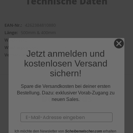
Technische Daten
4262384810880
500mm & 400mm
Dr. Enno
Frontwischer
Jetzt anmelden und
2 Wischer
kostenlosen Versand
sichern!
Spare die Versandkosten bei deiner ersten
Bestellung. Dazu: exklusiver Vorab-Zugang zu
Downloads
neuen Sales.
Email
Garantieantrag Dr. Enno Scheibenwischer (83KB)
Ich möchte den Newsletter von
Scheibenwischer.com
erhalten