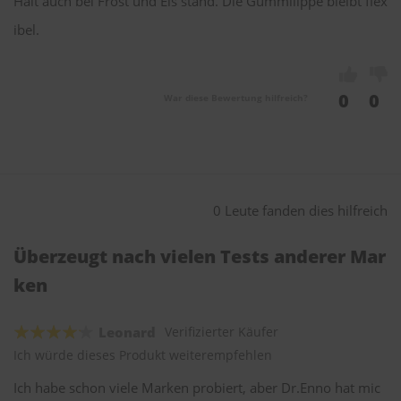
Hält auch bei Frost und Eis stand. Die Gummilippe bleibt flex
ibel.
0
0
War diese Bewertung hilfreich?
0 Leute fanden dies hilfreich
Überzeugt nach vielen Tests anderer Mar
ken
Leonard
Verifizierter Käufer
Ich würde dieses Produkt weiterempfehlen
Ich habe schon viele Marken probiert, aber Dr.Enno hat mic