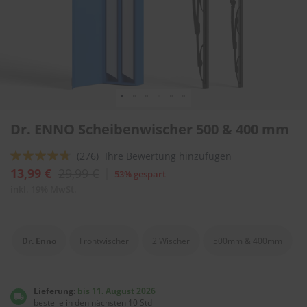
l
i
t
u
r
e
n
&
L
Zum
a
Dr. ENNO Scheibenwischer 500 & 400 mm
Anfang
c
der
k
Bewertung:
(276)
Ihre Bewertung hinzufügen
Bildergalerie
p
springen
90
100
f
% of
13,99 €
29,99 €
53% gespart
l
inkl. 19% MwSt.
e
g
e
Dr. Enno
Frontwischer
2 Wischer
500mm & 400mm
A
u
t
o
Lieferung:
bis 11. August 2026
w
bestelle in den nächsten 10 Std