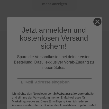
mehr anzeigen
S
c
h
w
ä
Jetzt anmelden und
m
m
kostenlosen Versand
e
T
sichern!
ü
c
Spare die Versandkosten bei deiner ersten
h
e
Bestellung. Dazu: exklusiver Vorab-Zugang zu
r
neuen Sales.
B
ü
r
Email
s
t
e
Ich möchte den Newsletter von
Scheibenwischer.com
erhalten
n
und stimme der Verwendung meiner E-Mail-Adresse für
Marketingzwecke zu. Diese Einwilligung kann ich jederzeit
kostenlos widerrufen, z. B. über den Abmeldelink in jeder E-Mail.
Accessoires