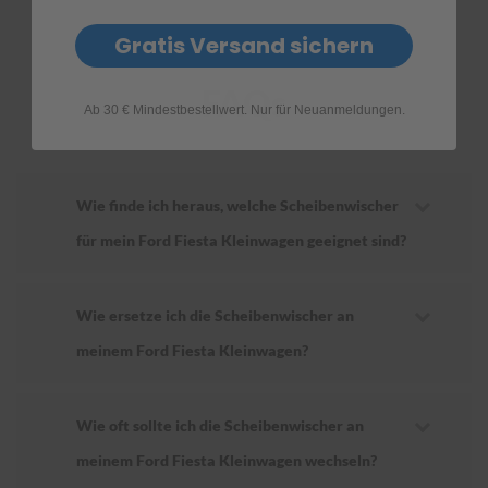
Gratis Versand sichern
FAQs
Ab 30 € Mindestbestellwert. Nur für Neuanmeldungen.
Wie finde ich heraus, welche Scheibenwischer
für mein Ford Fiesta Kleinwagen geeignet sind?
Wie ersetze ich die Scheibenwischer an
meinem Ford Fiesta Kleinwagen?
Wie oft sollte ich die Scheibenwischer an
meinem Ford Fiesta Kleinwagen wechseln?