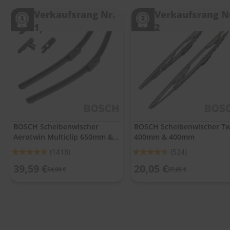
.
c
Verkaufsrang Nr.
Verkaufsrang N
o
1
2
m
A
u
t
o
s
h
a
m
p
BOSCH Scheibenwischer
BOSCH Scheibenwischer Tw
o
Aerotwin Multiclip 650mm &
400mm & 400mm
o
400mm
Bewertung:
Bewertung:
(1418)
(524)
S
92%
91%
39,59 €
20,05 €
c
54,98 €
27,85 €
h
e
i
b
e
n