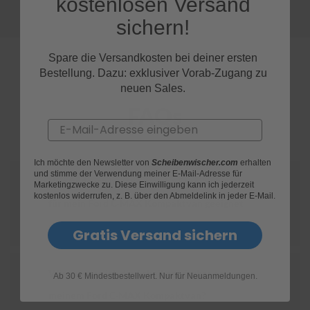
kostenlosen Versand
sichern!
S
c
h
Spare die Versandkosten bei deiner ersten
w
Bestellung. Dazu: exklusiver Vorab-Zugang zu
ä
m
neuen Sales.
m
FAQs
e
Email
T
ü
c
h
Ich möchte den Newsletter von
Scheibenwischer.com
erhalten
und stimme der Verwendung meiner E-Mail-Adresse für
e
Wie finde ich heraus, welche Scheibenwischer
Marketingzwecke zu. Diese Einwilligung kann ich jederzeit
r
kostenlos widerrufen, z. B. über den Abmeldelink in jeder E-Mail.
B
für mein Ford C-MAX Kompaktvan geeignet
ü
r
sind?
Gratis Versand sichern
s
t
e
Wie ersetze ich die Scheibenwischer an
n
Ab 30 € Mindestbestellwert. Nur für Neuanmeldungen.
meinem Ford C-MAX Kompaktvan?
Accessoires