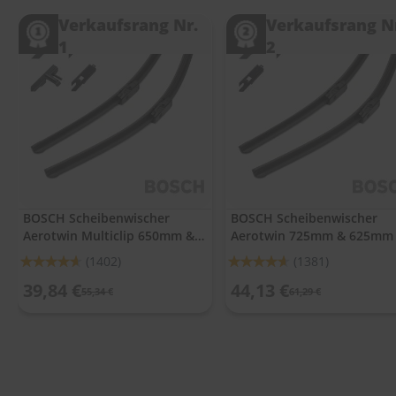
.
c
Verkaufsrang Nr.
Verkaufsrang N
o
1
2
m
A
u
t
o
s
h
a
m
p
BOSCH Scheibenwischer
BOSCH Scheibenwischer
o
Aerotwin Multiclip 650mm &
Aerotwin 725mm & 625mm
o
475mm
Bewertung:
Bewertung:
(1402)
(1381)
S
92%
92%
39,84 €
44,13 €
c
55,34 €
61,29 €
h
e
i
b
e
n