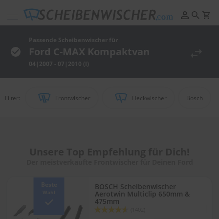
Scheibenwischer
Pflege
&
Passende Scheibenwischer für
Reinigung
Ford C-MAX Kompaktvan
04|2007 - 07|2010 (I)
F
e
l
g
Filter:
Frontwischer
Heckwischer
Bosch
e
n
r
e
i
n
Unsere Top Empfehlung für Dich!
i
Der meistverkaufte Frontwischer für Deinen Ford
g
u
n
Beste
BOSCH Scheibenwischer
g
Wahl
Aerotwin Multiclip 650mm &
475mm
Bewertung:
P
(1402)
92
100
% of
o