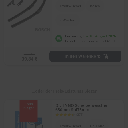
l
Frontwischer
Bosch
i
t
u
2 Wischer
r
e
n
Lieferung:
bis 10. August 2026
&
bestelle in den nächsten 14 Std
L
a
55,34 €
c
In den Warenkorb
39,84 €
k
p
f
l
e
g
...oder der Preis/Leistungs Sieger
e
A
Preis
Dr. ENNO Scheibenwischer
u
Sieger
650mm & 475mm
t
Bewertung:
(276)
o
90
100
% of
w
Frontwischer
Dr. Enno