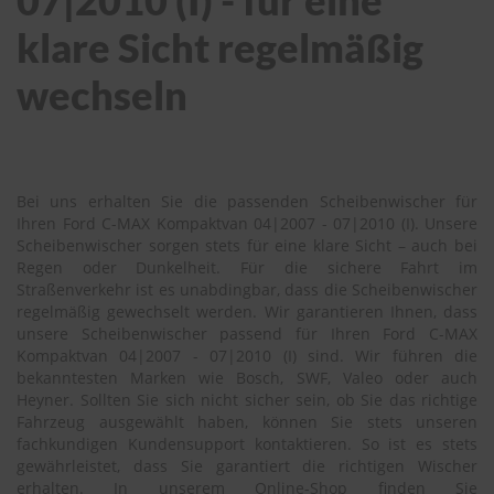
07|2010 (I) - für eine
klare Sicht regelmäßig
S
c
h
wechseln
w
ä
m
m
e
T
Bei uns erhalten Sie die passenden Scheibenwischer für
ü
Ihren Ford C-MAX Kompaktvan 04|2007 - 07|2010 (I). Unsere
c
Scheibenwischer sorgen stets für eine klare Sicht – auch bei
h
Regen oder Dunkelheit. Für die sichere Fahrt im
e
Straßenverkehr ist es unabdingbar, dass die Scheibenwischer
r
regelmäßig gewechselt werden. Wir garantieren Ihnen, dass
B
unsere Scheibenwischer passend für Ihren Ford C-MAX
ü
Kompaktvan 04|2007 - 07|2010 (I) sind. Wir führen die
r
bekanntesten Marken wie Bosch, SWF, Valeo oder auch
s
t
Heyner. Sollten Sie sich nicht sicher sein, ob Sie das richtige
e
Fahrzeug ausgewählt haben, können Sie stets unseren
n
fachkundigen Kundensupport kontaktieren. So ist es stets
gewährleistet, dass Sie garantiert die richtigen Wischer
Accessoires
erhalten. In unserem Online-Shop finden Sie