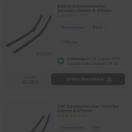
.
BOSCH Scheibenwischer
c
Aerotwin 650mm & 475mm
o
Bewertung:
(1371)
m
92
100
% of
Frontwischer
Bosch
A
u
t
2 Wischer
o
s
h
Lieferung:
bis 10. August 2026
a
bestelle in den nächsten 14 Std
m
p
o
65,69 €
In den Warenkorb
o
47,30 €
S
c
h
SWF Scheibenwischer VisioFlex
e
650mm & 475mm
i
Bewertung:
(141)
b
88
100
% of
e
Frontwischer
SWF
n