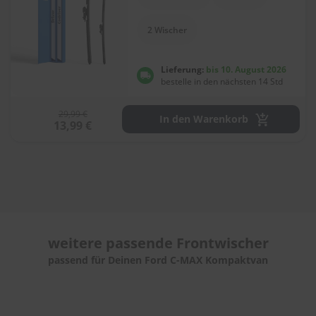
e
l
l
2 Wischer
n
e
s
Lieferung:
bis 10. August 2026
s
bestelle in den nächsten 14 Std
v
o
29,99 €
n
In den Warenkorb
13,99 €
s
c
h
e
i
b
e
n
w
weitere passende
Frontwischer
i
s
passend für Deinen Ford C-MAX Kompaktvan
c
h
e
r