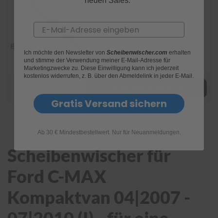
neuen Sales.
Heckwischer
Bosch
e
P
Email
1 Wischer
o
l
s
Ich möchte den Newsletter von
Scheibenwischer.com
erhalten
Lieferung:
bis 10. August 2026
t
und stimme der Verwendung meiner E-Mail-Adresse für
bestelle in den nächsten 14 Std
e
Marketingzwecke zu. Diese Einwilligung kann ich jederzeit
kostenlos widerrufen, z. B. über den Abmeldelink in jeder E-Mail.
r
12,02 €
-
In den Warenkorb
8,65 €
&
Gratis Versand sichern
I
n
n
e
Ab 30 € Mindestbestellwert. Nur für Neuanmeldungen.
n
r
Scheibenwischer für
e
i
Ford C-MAX
n
i
Kompaktvan 04|2007 -
g
u
n
g