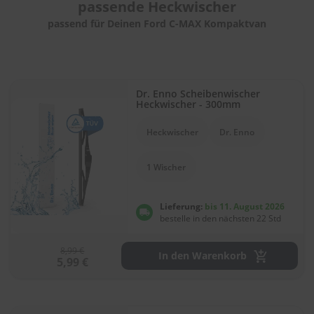
.
passende
Heckwischer
c
passend für Deinen Ford C-MAX Kompaktvan
o
m
A
u
t
Dr. Enno Scheibenwischer
Heckwischer - 300mm
o
s
h
Heckwischer
Dr. Enno
a
m
1 Wischer
p
o
o
Lieferung:
bis 11. August 2026
bestelle in den nächsten 22 Std
S
c
h
8,99 €
In den Warenkorb
e
5,99 €
i
b
e
n