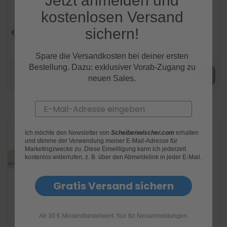
Jetzt anmelden und
e
1 Wischer
kostenlosen Versand
P
sichern!
o
Lieferung:
bis 11. August 2026
l
bestelle in den nächsten 22 Std
s
Spare die Versandkosten bei deiner ersten
t
Bestellung. Dazu: exklusiver Vorab-Zugang zu
e
15,54 €
In den Warenkorb
neuen Sales.
13,99 €
r
-
&
Email
I
n
Automotivebasics
n
Scheibenwischer 330mm
Ich möchte den Newsletter von
Scheibenwischer.com
erhalten
e
Bewertung:
(68)
und stimme der Verwendung meiner E-Mail-Adresse für
n
93
100
% of
Marketingzwecke zu. Diese Einwilligung kann ich jederzeit
r
kostenlos widerrufen, z. B. über den Abmeldelink in jeder E-Mail.
Heckwischer
e
i
n
Gratis Versand sichern
Automotivebasics
1 Wischer
i
g
u
Lieferung:
bis 11. August 2026
Ab 30 € Mindestbestellwert. Nur für Neuanmeldungen.
n
bestelle in den nächsten 22 Std
g