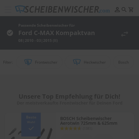
Scheibenwischer
Pflege
&
Passende Scheibenwischer für
Reinigung
Ford C-MAX Kompaktvan
08|2010 - 03|2015 (II)
F
e
l
g
Filter:
Frontwischer
Heckwischer
Bosch
e
n
r
e
i
n
Unsere Top Empfehlung für Dich!
i
Der meistverkaufte Frontwischer für Deinen Ford
g
u
n
Beste
BOSCH Scheibenwischer
g
Wahl
Aerotwin 725mm & 625mm
Bewertung:
(1381)
92
100
P
% of
o