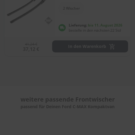
e
l
2 Wischer
l
n
e
Lieferung:
bis 11. August 2026
s
bestelle in den nächsten 22 Std
s
v
o
41,24 €
In den Warenkorb
37,12 €
n
s
c
h
e
i
b
e
n
w
weitere passende
Frontwischer
i
passend für Deinen Ford C-MAX Kompaktvan
s
c
h
e
r