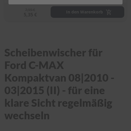
7,99 €
S
In den Warenkorb
5,35 €
c
h
w
ä
m
m
e
Scheibenwischer für
T
ü
Ford C-MAX
c
h
Kompaktvan 08|2010 -
e
r
B
03|2015 (II) - für eine
ü
r
klare Sicht regelmäßig
s
t
e
wechseln
n
Accessoires