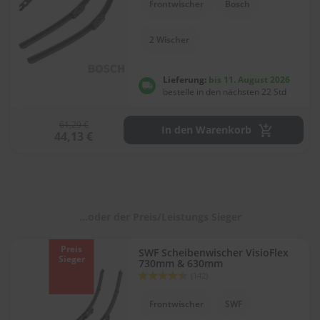
Frontwischer
Bosch
l
i
t
2 Wischer
u
r
e
Lieferung:
bis 11. August 2026
n
bestelle in den nächsten 22 Std
&
L
61,29 €
a
In den Warenkorb
44,13 €
c
k
p
f
l
e
g
...oder der Preis/Leistungs Sieger
e
Preis
SWF Scheibenwischer VisioFlex
A
Sieger
730mm & 630mm
u
Bewertung:
(142)
t
88
100
% of
o
Frontwischer
SWF
w