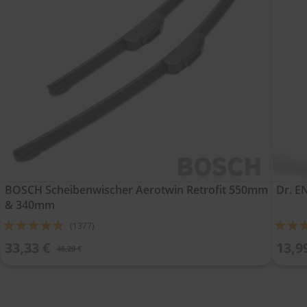
BOSCH Scheibenwischer Aerotwin Retrofit 550mm
Dr. E
& 340mm
Bewertung:
Bewert
(1377)
92%
90%
33,33 €
13,9
46,29 €