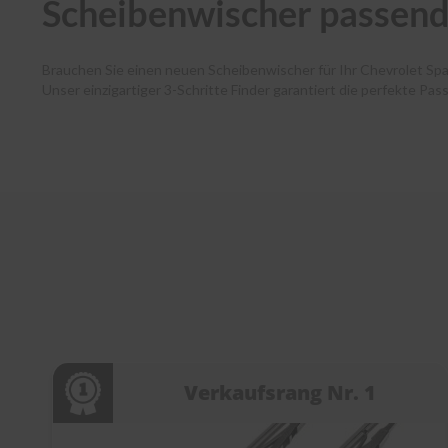
Scheibenwischer passend
Brauchen Sie einen neuen Scheibenwischer für Ihr Chevrolet Sp
Unser einzigartiger 3-Schritte Finder garantiert die perfekte Pa
Autofahrende haben dank unserer Premium-Marken wie Bosch, SWF
und Ihr Paket verlässt noch am selben Tag unser Lager. Zudem 
Kundenservice bei jedem Schritt. Entdecken Sie die Welt der Sc
Verkaufsrang Nr. 1