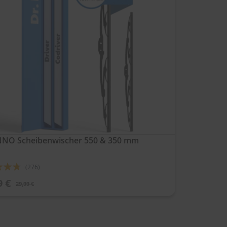
NNO Scheibenwischer 550 & 350 mm
ung:
(276)
9 €
29,99 €