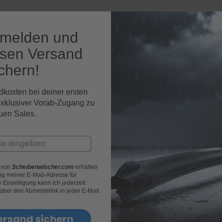
nmelden und
osen Versand
 Chevrolet Spark Fahrzeugmo
chern!
dkosten bei deiner ersten
exklusiver Vorab-Zugang zu
uen Sales.
r von
Scheibenwischer.com
erhalten
g meiner E-Mail-Adresse für
Einwilligung kann ich jederzeit
 über den Abmeldelink in jeder E-Mail.
ersand sichern