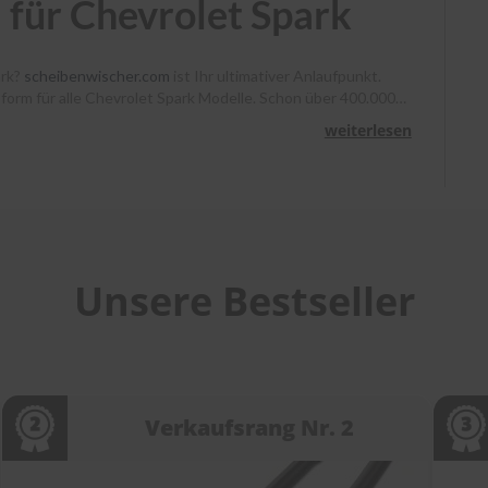
 für Chevrolet Spark
ark?
scheibenwischer.com
ist Ihr ultimativer Anlaufpunkt.
ssform für alle Chevrolet Spark Modelle. Schon über 400.000
, Heyner und Benno klare Sicht. Bestellen Sie bis 13 Uhr,
weiterlesen
unterstützen wir Sie mit Montagevideos und unserem
heibenwischer bei
scheibenwischer.com
!
Unsere Bestseller
Verkaufsrang Nr. 2