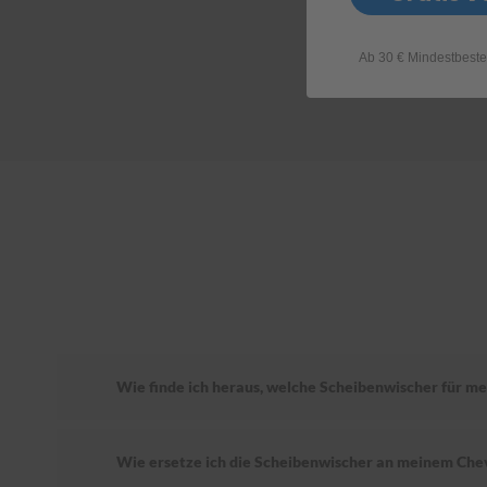
Ab 30 € Mindestbeste
Wie finde ich heraus, welche Scheibenwischer für me
Wie ersetze ich die Scheibenwischer an meinem Che