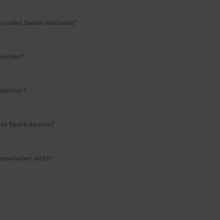
hevrolet Spark wechseln?
ischer?
wischer?
let Spark kaufen?
enwischer nicht?