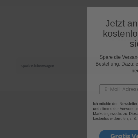
Jetzt a
kostenl
Alle
si
Spare die Versan
Bestellung. Dazu: 
Spark Kleinstwagen
ne
Email
Ich möchte den Newslette
und stimme der Verwendun
Marketingzwecke zu. Diese 
kostenlos widerrufen, z. B.
Gratis V