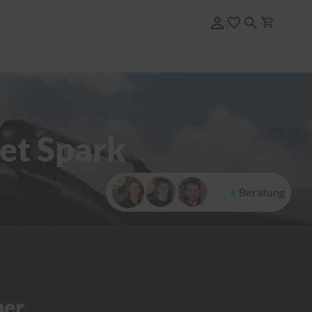
et Spark
Beratung
her