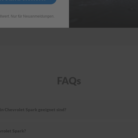
llwert. Nur für Neuanmeldungen.
FAQs
in Chevrolet Spark geeignet sind?
vrolet Spark?