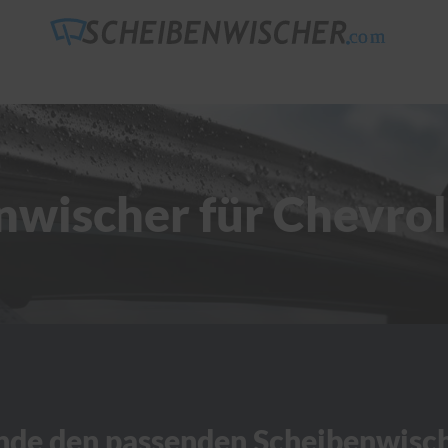
nwischer für Chevrol
nde den passenden Scheibenwisc