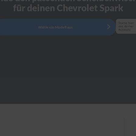
für deinen Chevrolet Spark
Starte hier
mit deiner
Wähle ein Modell aus
Auswahl