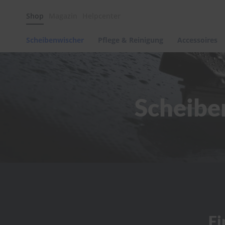
Scheibenwischer
Shop
Magazin
Helpcenter
Pflege
&
Reinigung
Scheibenwischer
Pflege & Reinigung
Accessoires
Felgenreinigung
Polituren
&
Lackpflege
Scheibe
Autowellness
von
scheibenwischer.com
Autoshampoo
Scheibenreinigung
Kunststoffpflege
Polster-
&
Innenreinigung
Schwämme
Fi