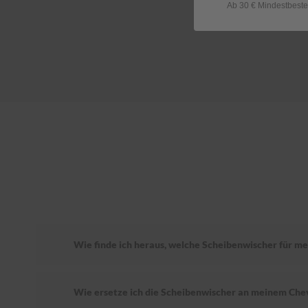
Ab 30 € Mindestbeste
Wie finde ich heraus, welche Scheibenwischer für me
Wie ersetze ich die Scheibenwischer an meinem Che