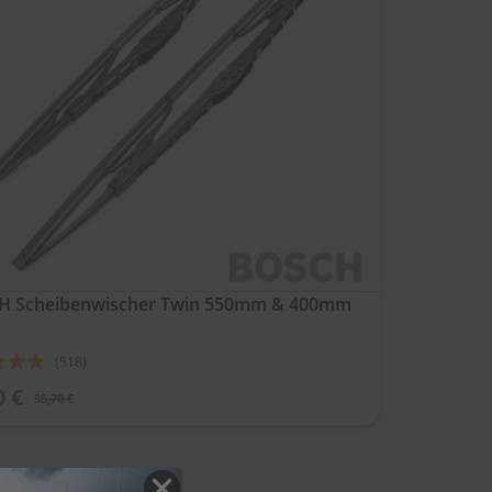
H Scheibenwischer Twin 550mm & 400mm
ung:
(518)
0 €
35,70 €