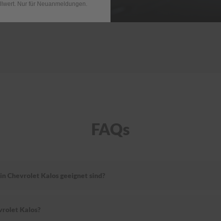
llwert. Nur für Neuanmeldungen.
FAQs
in Chevrolet Kalos geeignet sind?
vrolet Kalos?