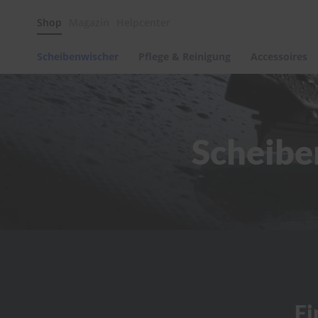
Scheibenwischer
Shop
Magazin
Helpcenter
Pflege
&
Reinigung
Scheibenwischer
Pflege & Reinigung
Accessoires
Felgenreinigung
Polituren
&
Lackpflege
Scheibe
Autowellness
von
scheibenwischer.com
Autoshampoo
Scheibenreinigung
Kunststoffpflege
Polster-
&
Innenreinigung
Schwämme
Fi