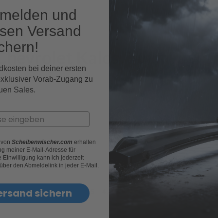
nmelden und
osen Versand
chern!
 Chevrolet Kalos Fahrzeugmo
dkosten bei deiner ersten
exklusiver Vorab-Zugang zu
uen Sales.
r von
Scheibenwischer.com
erhalten
g meiner E-Mail-Adresse für
Einwilligung kann ich jederzeit
 über den Abmeldelink in jeder E-Mail.
ersand sichern