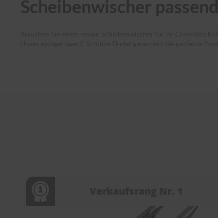
Scheibenwischer passend 
Brauchen Sie einen neuen Scheibenwischer für Ihr Chevrolet Ka
Unser einzigartiger 3-Schritte Finder garantiert die perfekte Pa
Autofahrende haben dank unserer Premium-Marken wie Bosch, SWF
und Ihr Paket verlässt noch am selben Tag unser Lager. Zudem 
Kundenservice bei jedem Schritt. Entdecken Sie die Welt der Sc
Verkaufsrang Nr. 1