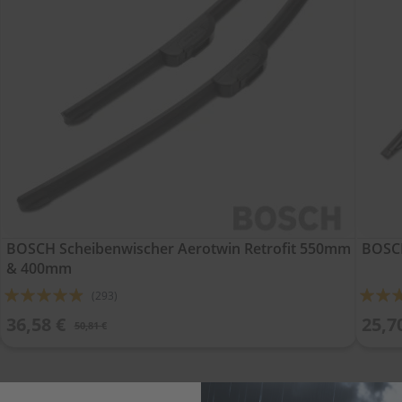
BOSCH Scheibenwischer Aerotwin Retrofit 550mm
BOSC
& 400mm
Bewertung:
Bewert
(293)
93%
91%
36,58 €
25,7
50,81 €