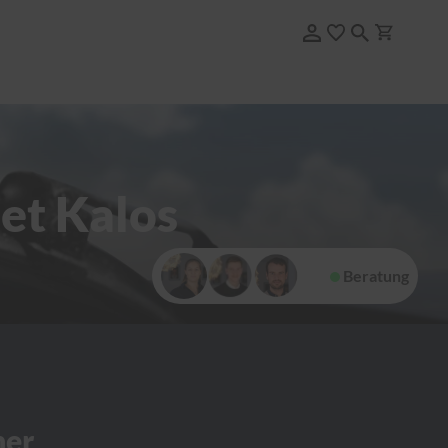
et Kalos
Beratung
her