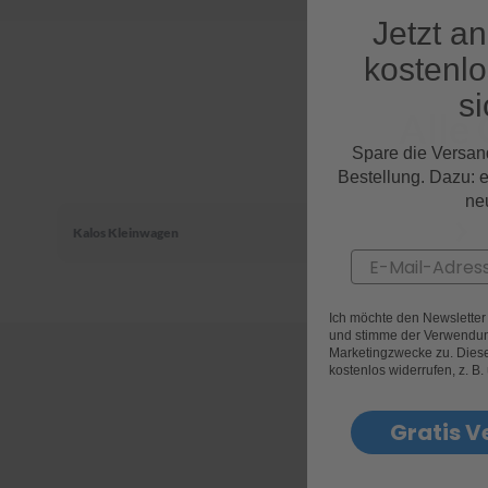
Jetzt a
kostenl
si
Alle
Spare die Versan
Bestellung. Dazu: 
ne
Kalos Kleinwagen
Email
Ich möchte den Newslette
und stimme der Verwendun
Marketingzwecke zu. Diese 
kostenlos widerrufen, z. B.
Gratis V