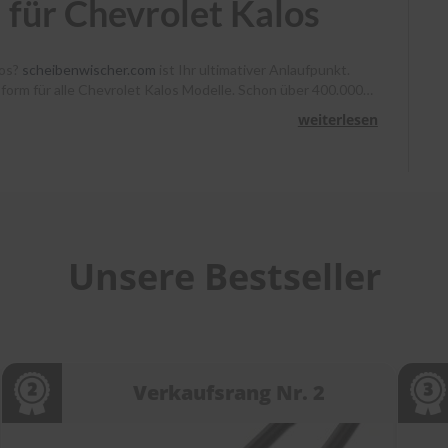
für Chevrolet Kalos
los?
scheibenwischer.com
ist Ihr ultimativer Anlaufpunkt.
ssform für alle Chevrolet Kalos Modelle. Schon über 400.000
, Heyner und Benno klare Sicht. Bestellen Sie bis 13 Uhr,
weiterlesen
unterstützen wir Sie mit Montagevideos und unserem
heibenwischer bei
scheibenwischer.com
!
Unsere Bestseller
Verkaufsrang Nr. 2