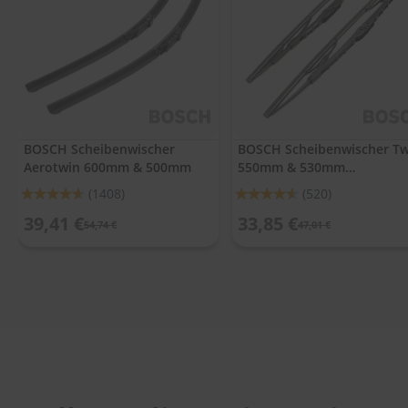
.
c
o
m
A
u
t
o
BOSCH Scheibenwischer
BOSCH Scheibenwischer Tw
s
Aerotwin 600mm & 500mm
550mm & 530mm
h
a
(Beifahrerseite gebogen)
Bewertung:
Bewertung:
(1408)
(520)
m
92%
91%
p
39,41 €
33,85 €
54,74 €
47,01 €
o
o
S
c
h
e
i
b
e
n