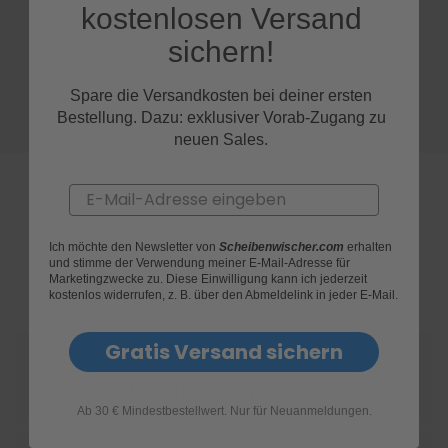
kostenlosen Versand
S
sichern!
c
h
w
Spare die Versandkosten bei deiner ersten
ä
Bestellung. Dazu: exklusiver Vorab-Zugang zu
m
neuen Sales.
m
e
T
Email
ü
c
h
Ich möchte den Newsletter von
Scheibenwischer.com
erhalten
e
FAQs
und stimme der Verwendung meiner E-Mail-Adresse für
r
Marketingzwecke zu. Diese Einwilligung kann ich jederzeit
B
kostenlos widerrufen, z. B. über den Abmeldelink in jeder E-Mail.
ü
r
s
Gratis Versand sichern
t
Wie finde ich heraus, welche Scheibenwischer
e
für mein Audi A4 Limousine geeignet sind?
n
Ab 30 € Mindestbestellwert. Nur für Neuanmeldungen.
Accessoires