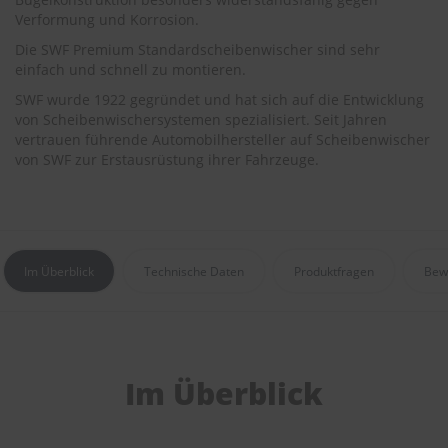
r
Verformung und Korrosion.
e
i
Die SWF Premium Standardscheibenwischer sind sehr
n
einfach und schnell zu montieren.
i
g
SWF wurde 1922 gegründet und hat sich auf die Entwicklung
u
von Scheibenwischersystemen spezialisiert. Seit Jahren
n
vertrauen führende Automobilhersteller auf Scheibenwischer
g
von SWF zur Erstausrüstung ihrer Fahrzeuge.
K
u
n
s
t
Im Überblick
Technische Daten
Produktfragen
Bew
s
t
o
f
f
p
Im Überblick
f
l
e
g