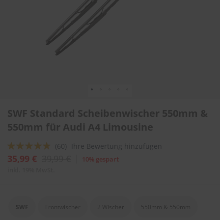
l
i
t
u
r
e
n
&
L
a
c
Zum
k
SWF Standard Scheibenwischer 550mm &
Anfang
p
f
der
550mm für Audi A4 Limousine
l
Bildergalerie
e
springen
Bewertung:
(60)
Ihre Bewertung hinzufügen
g
92
100
% of
35,99 €
39,99 €
e
10% gespart
inkl. 19% MwSt.
A
u
t
o
SWF
Frontwischer
2 Wischer
550mm & 550mm
w