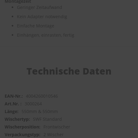
Montagezeit
Geringer Zeitaufwand
S
Kein Adapter notwendig
c
h
Einfache Montage
w
ä
Einhängen, einrasten, fertig
m
m
e
T
ü
c
Technische Daten
h
e
r
B
ü
4004260010546
r
3000264
s
t
550mm & 550mm
e
SWF Standard
n
Frontwischer
Accessoires
2 Wischer