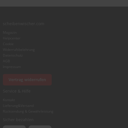
Zusammenfassung
scheibenwischer.com
Magazin
Bewertung
Helpcenter
Cookie
Widerrufsbelehrung
Datenschutz
AGB
Impressum
Foto hinzufügen
Vertrag widerrufen
Service & Hilfe
Ich würde dieses Produkt weiterempfehlen
Kontakt
Lieferung&Versand
Rücksendung & Gewährleistung
Bewertung abschicken
Sicher bezahlen