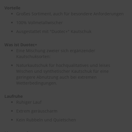
e
Vorteile
Großes Sortiment, auch für besondere Anforderungen
P
o
100% Vollmetallwischer
l
s
Ausgestattet mit "Duotec+" Kautschuk
t
e
Was ist Duotec+
r
Eine Mischung zweier sich ergänzender
-
Kautschuksorten:
&
I
Naturkautschuk für hochqualitatives und leises
n
Wischen und synthetischer Kautschuk für eine
n
geringere Abnutzung auch bei extremen
e
Wetterbedingungen.
n
r
e
Laufruhe
i
Ruhiger Lauf
n
i
Extrem geräuscharm
g
Kein Rubbeln und Quietschen
u
n
g