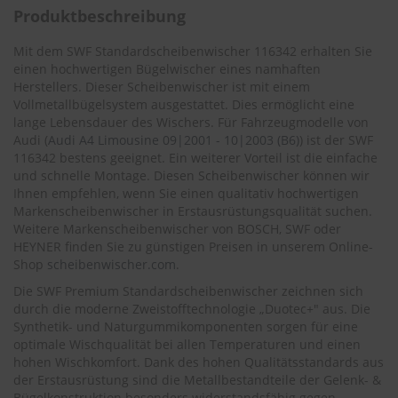
.
Produktbeschreibung
c
o
m
Mit dem SWF Standardscheibenwischer 116342 erhalten Sie
einen hochwertigen Bügelwischer eines namhaften
A
Herstellers. Dieser Scheibenwischer ist mit einem
u
Vollmetallbügelsystem ausgestattet. Dies ermöglicht eine
t
lange Lebensdauer des Wischers. Für Fahrzeugmodelle von
o
Audi (
Audi A4 Limousine 09|2001 - 10|2003 (B6)
) ist der SWF
s
116342 bestens geeignet. Ein weiterer Vorteil ist die einfache
h
und schnelle Montage. Diesen Scheibenwischer können wir
a
Ihnen empfehlen, wenn Sie einen qualitativ hochwertigen
m
Markenscheibenwischer in Erstausrüstungsqualität suchen.
p
o
Weitere Markenscheibenwischer von BOSCH, SWF oder
o
HEYNER finden Sie zu günstigen Preisen in unserem Online-
Shop
scheibenwischer.com
.
S
Die SWF Premium Standardscheibenwischer zeichnen sich
c
durch die moderne Zweistofftechnologie „Duotec+" aus. Die
h
e
Synthetik- und Naturgummikomponenten sorgen für eine
i
optimale Wischqualität bei allen Temperaturen und einen
b
hohen Wischkomfort. Dank des hohen Qualitätsstandards aus
e
der Erstausrüstung sind die Metallbestandteile der Gelenk- &
n
Bügelkonstruktion besonders widerstandsfähig gegen