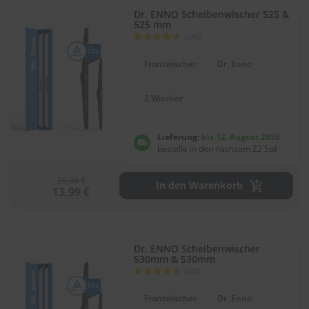
.
Dr. ENNO Scheibenwischer 525 &
c
525 mm
o
Bewertung:
(276)
m
90
100
% of
Frontwischer
Dr. Enno
A
u
t
2 Wischer
o
s
h
Lieferung:
bis 12. August 2026
a
bestelle in den nächsten 22 Std
m
p
o
29,99 €
In den Warenkorb
o
13,99 €
S
c
h
Dr. ENNO Scheibenwischer
e
530mm & 530mm
i
Bewertung:
(276)
b
90
100
% of
e
Frontwischer
Dr. Enno
n