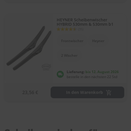
HEYNER Scheibenwischer
HYBRID 530mm & 530mm b1
Bewertung:
(35)
89
100
% of
Frontwischer
Heyner
2 Wischer
Lieferung:
bis 12. August 2026
bestelle in den nächsten 22 Std
23,56 €
In den Warenkorb