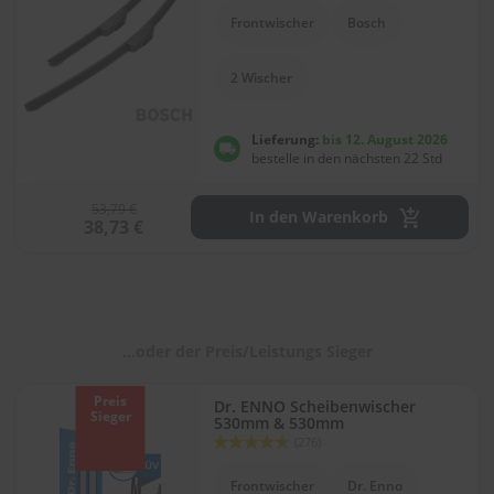
l
Frontwischer
Bosch
i
t
u
2 Wischer
r
e
n
Lieferung:
bis 12. August 2026
&
bestelle in den nächsten 22 Std
L
a
53,79 €
c
In den Warenkorb
38,73 €
k
p
f
l
e
g
...oder der Preis/Leistungs Sieger
e
A
Preis
Dr. ENNO Scheibenwischer
u
Sieger
530mm & 530mm
t
Bewertung:
(276)
o
90
100
% of
w
Frontwischer
Dr. Enno