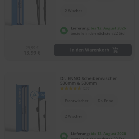
r
e
2 Wischer
i
n
i
Lieferung:
bis 12. August 2026
g
bestelle in den nächsten 22 Std
u
n
g
29,99 €
In den Warenkorb
13,99 €
K
u
n
s
Dr. ENNO Scheibenwischer
t
530mm & 530mm
s
Bewertung:
(276)
90
100
% of
t
o
Frontwischer
Dr. Enno
f
f
p
2 Wischer
f
l
e
Lieferung:
bis 12. August 2026
g
bestelle in den nächsten 22 Std