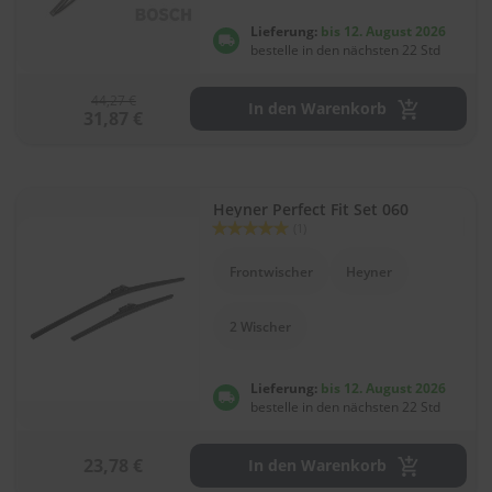
Lieferung:
bis 12. August 2026
bestelle in den nächsten 22 Std
44,27 €
In den Warenkorb
31,87 €
Heyner Perfect Fit Set 060
Bewertung:
(1)
100
100
% of
Frontwischer
Heyner
2 Wischer
Lieferung:
bis 12. August 2026
bestelle in den nächsten 22 Std
23,78 €
In den Warenkorb