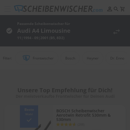
Scheibenwischer
Pflege
&
Passende Scheibenwischer für
Reinigung
Audi A4 Limousine
11|1994 - 09|2001 (B5, 8D2)
F
e
l
g
Filter:
Frontwischer
Bosch
Heyner
Dr. Enno
e
n
r
e
i
n
Unsere Top Empfehlung für Dich!
i
Der meistverkaufte Frontwischer für Deinen Audi
g
u
n
Beste
BOSCH Scheibenwischer
g
Wahl
Aerotwin Retrofit 530mm &
530mm
Bewertung:
P
(288)
92
100
% of
o