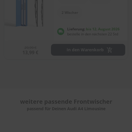
e
l
l
2 Wischer
n
e
s
Lieferung:
bis 12. August 2026
s
bestelle in den nächsten 22 Std
v
o
29,99 €
n
In den Warenkorb
13,99 €
s
c
h
e
i
b
e
n
w
weitere passende
Frontwischer
i
s
passend für Deinen Audi A4 Limousine
c
h
e
r