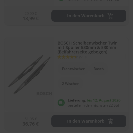
e
29,99 €
P
In den Warenkorb
13,99 €
o
l
s
t
e
BOSCH Scheibenwischer Twin
r
mit Spoiler 530mm & 530mm
(Beifahrerseite gebogen)
-
Bewertung:
(519)
&
91
100
% of
I
n
Frontwischer
Bosch
n
e
2 Wischer
n
r
e
Lieferung:
bis 12. August 2026
i
bestelle in den nächsten 22 Std
n
i
g
51,05 €
In den Warenkorb
u
36,76 €
n
g