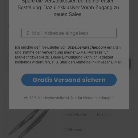
Spare die Versandkosten bei deiner ersten
91
100
% of
Bestellung. Dazu: exklusiver Vorab-Zugang zu
Frontwischer
Bosch
neuen Sales.
2 Wischer
Email
Lieferung:
bis 12. August 2026
bestelle in den nächsten 22 Std
Ich möchte den Newsletter von
Scheibenwischer.com
erhalten
und stimme der Verwendung meiner E-Mail-Adresse für
Marketingzwecke zu. Diese Einwilligung kann ich jederzeit
47,01 €
kostenlos widerrufen, z. B. über den Abmeldelink in jeder E-Mail.
In den Warenkorb
33,85 €
Gratis Versand sichern
BOSCH Scheibenwischer Twin
mit Spoiler 530mm & 530mm
Ab 30 € Mindestbestellwert. Nur für Neuanmeldungen.
Bewertung:
(518)
91
100
% of
Frontwischer
Bosch
2 Wischer