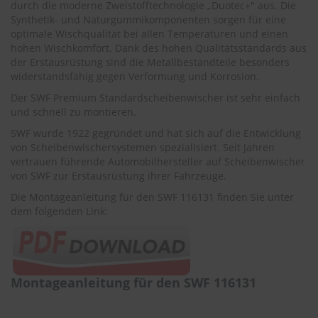
.
durch die moderne Zweistofftechnologie „Duotec+" aus. Die
c
Synthetik- und Naturgummikomponenten sorgen für eine
o
optimale Wischqualität bei allen Temperaturen und einen
m
hohen Wischkomfort. Dank des hohen Qualitätsstandards aus
der Erstausrüstung sind die Metallbestandteile besonders
A
widerstandsfähig gegen Verformung und Korrosion.
u
t
Der SWF Premium Standardscheibenwischer ist sehr einfach
o
und schnell zu montieren.
s
h
SWF wurde 1922 gegründet und hat sich auf die Entwicklung
a
von Scheibenwischersystemen spezialisiert. Seit Jahren
m
vertrauen führende Automobilhersteller auf Scheibenwischer
p
von SWF zur Erstausrüstung ihrer Fahrzeuge.
o
o
Die Montageanleitung für den SWF 116131 finden Sie unter
dem folgenden Link:
S
c
h
e
i
Montageanleitung für den SWF 116131
b
e
n