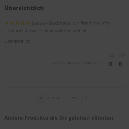
Übersichtlich
jasmin-dieth1990
Verifizierter Käufer
Ich würde dieses Produkt weiterempfehlen
Übersichtlich
0
0
War diese Bewertung hilfreich?
Seite
Sie lesen gerade Seite
Seite
Seite
Seite
Seite
Seite
Seite
Weiter
1
2
3
4
5
...
15
Andere Produkte die Dir gefallen könnten