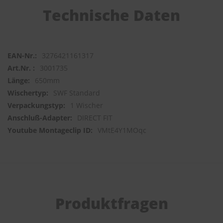
Technische Daten
S
c
h
w
ä
3276421161317
m
3001735
m
650mm
e
T
SWF Standard
ü
1 Wischer
c
h
DIRECT FIT
e
VMtE4Y1MOqc
r
B
ü
r
s
t
e
n
Produktfragen
Accessoires