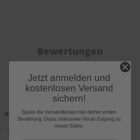
Bewertungen
Jetzt anmelden und
kostenlosen Versand
sichern!
Spare die Versandkosten bei deiner ersten
59 Kundenrezensionen: 4.6 von 5.0
Bestellung. Dazu: exklusiver Vorab-Zugang zu
neuen Sales.