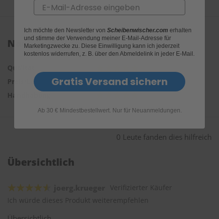
Email
Ich möchte den Newsletter von
Scheibenwischer.com
erhalten
und stimme der Verwendung meiner E-Mail-Adresse für
Nach Funktion:
Marketingzwecke zu. Diese Einwilligung kann ich jederzeit
kostenlos widerrufen, z. B. über den Abmeldelink in jeder E-Mail.
Qualität
Gratis Versand sichern
Preis/Leistung
Handhabung
Ab 30 € Mindestbestellwert. Nur für Neuanmeldungen.
0 Leute fanden dies hilfreich
Übersichtlich
joerg.krueger
Verifizierter Käufer
Ich würde dieses Produkt weiterempfehlen
Übersichtlich