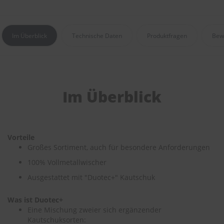
r
e
i
n
Im Überblick
Technische Daten
Produktfragen
Bew
i
g
u
n
g
Im Überblick
K
u
n
s
t
Vorteile
s
Großes Sortiment, auch für besondere Anforderungen
t
o
100% Vollmetallwischer
f
f
Ausgestattet mit "Duotec+" Kautschuk
p
f
Was ist Duotec+
l
Eine Mischung zweier sich ergänzender
e
Kautschuksorten:
g