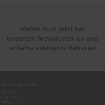
Foto hinzufügen
Melde Dich jetzt bei
Ich würde dieses Produkt weiterempfehlen
unserem Newsletter an und
erhalte exklusive Rabatte!
Bewertung abschicken
scheibenwischer.com
Magazin
Helpcenter
Cookie