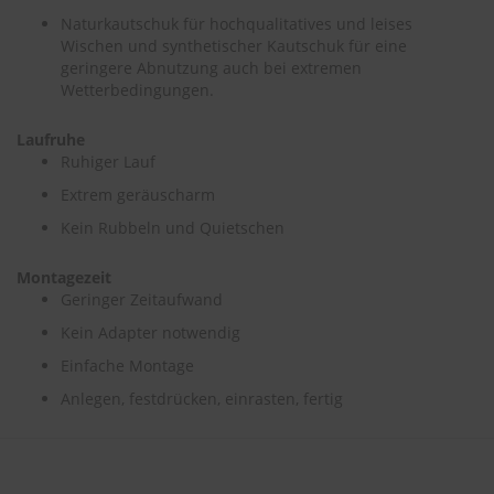
e
Naturkautschuk für hochqualitatives und leises
Wischen und synthetischer Kautschuk für eine
P
geringere Abnutzung auch bei extremen
o
Wetterbedingungen.
l
s
t
Laufruhe
e
Ruhiger Lauf
r
Extrem geräuscharm
-
&
Kein Rubbeln und Quietschen
I
n
n
Montagezeit
e
Geringer Zeitaufwand
n
Kein Adapter notwendig
r
e
Einfache Montage
i
n
Anlegen, festdrücken, einrasten, fertig
i
g
u
n
g