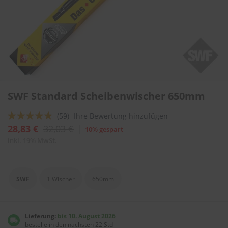
l
i
t
u
r
e
n
&
L
Zum
a
SWF Standard Scheibenwischer 650mm
Anfang
c
der
k
Bewertung:
(59)
Ihre Bewertung hinzufügen
Bildergalerie
p
springen
92
100
f
% of
28,83 €
32,03 €
10% gespart
l
inkl. 19% MwSt.
e
g
e
SWF
1 Wischer
650mm
A
u
t
o
Lieferung:
bis 10. August 2026
w
bestelle in den nächsten 22 Std