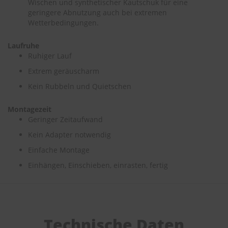
Wischen und synthetischer Kautschuk für eine
e
geringere Abnutzung auch bei extremen
Wetterbedingungen.
P
o
l
Laufruhe
s
Ruhiger Lauf
t
Extrem geräuscharm
e
r
Kein Rubbeln und Quietschen
-
&
I
Montagezeit
n
Geringer Zeitaufwand
n
Kein Adapter notwendig
e
n
Einfache Montage
r
e
Einhängen, Einschieben, einrasten, fertig
i
n
i
g
u
n
Technische Daten
g