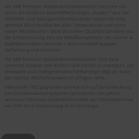
.
Die SWF Premium Standardscheibenwischer zeichnen sich
c
o
durch die moderne Zweistofftechnologie „Duotec+" aus. Die
m
Synthetik- und Naturgummikomponenten sorgen für eine
optimale Wischqualität bei allen Temperaturen und einen
A
hohen Wischkomfort. Dank des hohen Qualitätsstandards aus
u
der Erstausrüstung sind die Metallbestandteile der Gelenk- &
t
Bügelkonstruktion besonders widerstandsfähig gegen
o
Verformung und Korrosion.
s
h
Die SWF Premium Standardscheibenwischer sind dank
a
Universal-Adapter sehr einfach und schnell zu montieren. Die
m
innovative und intelligente Verschleißanzeige zeigt an, wann
p
der nächste Wischerblattwechsel erfolgen sollte.
o
o
SWF wurde 1922 gegründet und hat sich auf die Entwicklung
von Scheibenwischersystemen spezialisiert. Seit Jahren
S
vertrauen führende Automobilhersteller auf Scheibenwischer
c
von SWF zur Erstausrüstung ihrer Fahrzeuge.
h
e
i
b
e
n