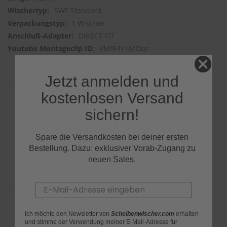
SWF Standard
1 Wischer
DIRECT FIT
VMtE4Y1MOqc
Jetzt anmelden und
kostenlosen Versand
sichern!
Produktfragen
Spare die Versandkosten bei deiner ersten
Bestellung. Dazu: exklusiver Vorab-Zugang zu
neuen Sales.
Email
Ich möchte den Newsletter von
Scheibenwischer.com
erhalten
Bewertungen
und stimme der Verwendung meiner E-Mail-Adresse für