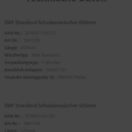
S
c
h
SWF Standard Scheibenwischer 650mm
w
ä
3276421161317
m
3001735
m
650mm
e
T
SWF Standard
ü
1 Wischer
c
h
DIRECT FIT
e
VMtE4Y1MOqc
r
B
ü
r
s
SWF Standard Scheibenwischer 525mm
t
e
3276421161331
n
3001736
Accessoires
525mm