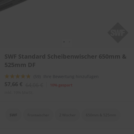
l
i
t
u
r
e
n
&
L
Zum
a
SWF Standard Scheibenwischer 650mm &
Anfang
c
der
525mm DF
k
Bildergalerie
p
springen
f
Bewertung:
(59)
Ihre Bewertung hinzufügen
l
92
100
% of
57,66 €
64,06 €
10% gespart
e
g
inkl. 19% MwSt.
e
A
u
SWF
Frontwischer
2 Wischer
650mm & 525mm
t
o
w