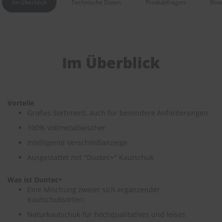
Im Überblick
Technische Daten
Produktfragen
Bew
r
e
i
n
i
g
Im Überblick
u
n
g
K
Vorteile
u
n
Großes Sortiment, auch für besondere Anforderungen
s
100% Vollmetallwischer
t
s
Intelligente Verschleißanzeige
t
o
Ausgestattet mit "Duotec+" Kautschuk
f
f
Was ist Duotec+
p
Eine Mischung zweier sich ergänzender
f
Kautschuksorten:
l
e
Naturkautschuk für hochqualitatives und leises
g