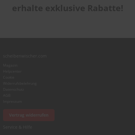
Laufruhe
star
stars
stars
stars
stars
erhalte exklusive Rabatte!
1
2
3
4
5
star
stars
stars
stars
stars
Benutzername
Zusammenfassung
scheibenwischer.com
Bewertung
Magazin
Helpcenter
Cookie
Widerrufsbelehrung
Datenschutz
AGB
Foto hinzufügen
Impressum
Vertrag widerrufen
Ich würde dieses Produkt weiterempfehlen
Service & Hilfe