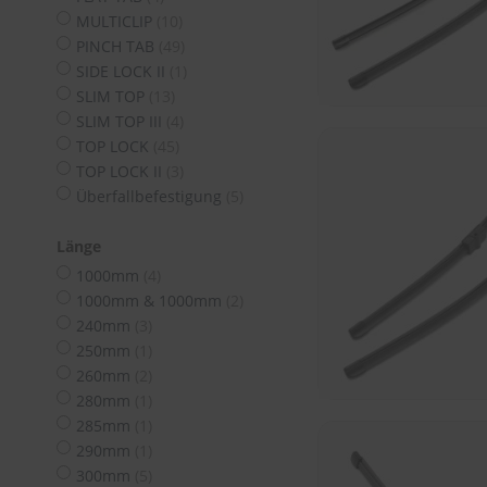
Tücher
Artikel
MULTICLIP
10
Bürsten
Artikel
PINCH TAB
49
Accessoires
Artikel
SIDE LOCK II
1
Artikel
SLIM TOP
13
Artikel
SLIM TOP III
4
Artikel
TOP LOCK
45
Artikel
TOP LOCK II
3
Artikel
Überfallbefestigung
5
Länge
Artikel
1000mm
4
Artikel
1000mm & 1000mm
2
Artikel
240mm
3
Artikel
250mm
1
Artikel
260mm
2
Artikel
280mm
1
Artikel
285mm
1
Artikel
290mm
1
Artikel
300mm
5