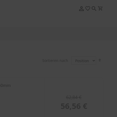
In
Sortieren nach
absteig
Reihenf
650mm
62,84 €
56,56 €