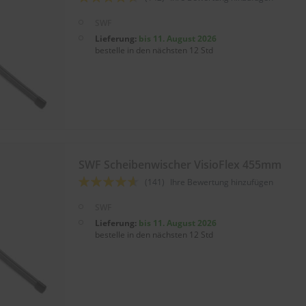
88
100
% of
SWF
Lieferung:
bis 11. August 2026
bestelle in den nächsten 12 Std
SWF Scheibenwischer VisioFlex 455mm
Bewertung:
(141)
Ihre Bewertung hinzufügen
88
100
% of
SWF
Lieferung:
bis 11. August 2026
bestelle in den nächsten 12 Std