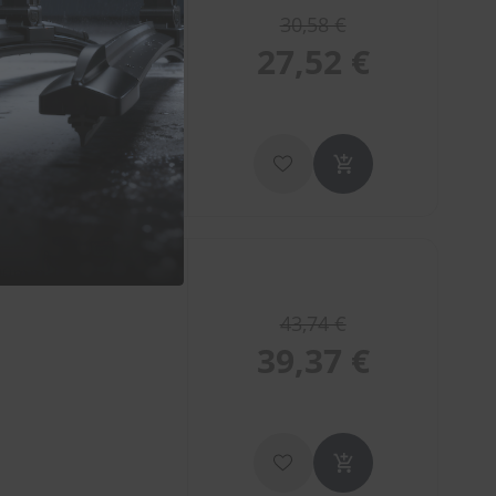
30,58 €
27,52 €
400mm
43,74 €
39,37 €