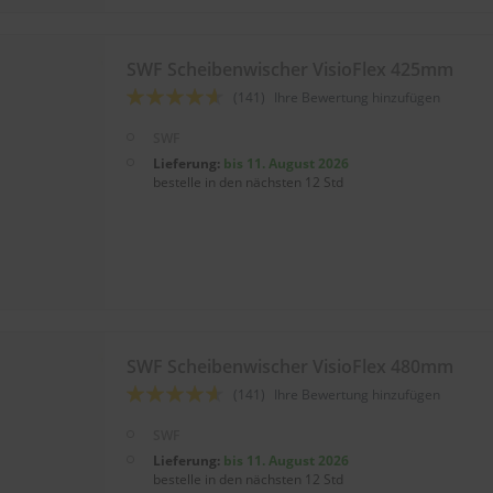
SWF Scheibenwischer VisioFlex 425mm
Bewertung:
(141)
Ihre Bewertung hinzufügen
88
100
% of
SWF
Lieferung:
bis 11. August 2026
bestelle in den nächsten 12 Std
SWF Scheibenwischer VisioFlex 480mm
Bewertung:
(141)
Ihre Bewertung hinzufügen
88
100
% of
SWF
Lieferung:
bis 11. August 2026
bestelle in den nächsten 12 Std