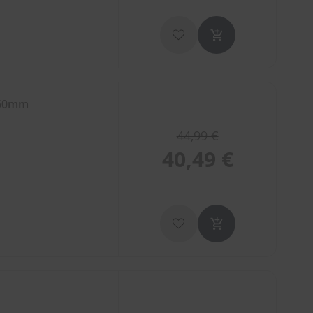
650mm
44,99 €
40,49 €