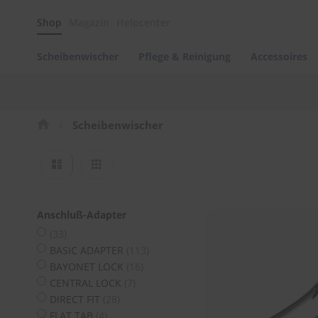
Scheibenwischer
Shop
Magazin
Helpcenter
Pflege
&
Reinigung
Scheibenwischer
Pflege & Reinigung
Accessoires
Felgenreinigung
Polituren
&
Lackpflege
Scheibenwischer
Autowellness
von
Ansicht
Liste
Raster
scheibenwischer.com
als
Autoshampoo
Scheibenreinigung
Anschluß-Adapter
Kunststoffpflege
Artikel
33
Artikel
BASIC ADAPTER
113
Polster-
Artikel
BAYONET LOCK
16
&
Artikel
Innenreinigung
CENTRAL LOCK
7
Artikel
DIRECT FIT
28
Schwämme
Artikel
FLAT TAB
4