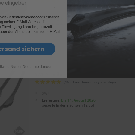
(141)
Ihre Bewertung hinzufügen
88
100
% of
SWF
r von
Scheibenwischer.com
erhalten
Lieferung:
bis 11. August 2026
g meiner E-Mail-Adresse für
bestelle in den nächsten 12 Std
Einwilligung kann ich jederzeit
 über den Abmeldelink in jeder E-Mail.
ersand sichern
llwert. Nur für Neuanmeldungen.
SWF Scheibenwischer VisioFlex 650mm & 
Bewertung:
(19)
Ihre Bewertung hinzufügen
92
100
% of
SWF
Lieferung:
bis 11. August 2026
bestelle in den nächsten 12 Std