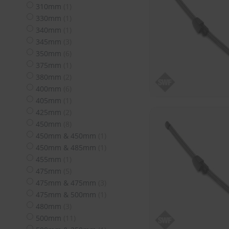
Artikel
310mm
1
Artikel
330mm
1
Artikel
340mm
1
Artikel
345mm
3
Artikel
350mm
6
Artikel
375mm
1
Artikel
380mm
2
Artikel
400mm
6
Artikel
405mm
1
Artikel
425mm
2
Artikel
450mm
8
Artikel
450mm & 450mm
1
Artikel
450mm & 485mm
1
Artikel
455mm
1
Artikel
475mm
5
Artikel
475mm & 475mm
3
Artikel
475mm & 500mm
1
Artikel
480mm
3
Artikel
500mm
11