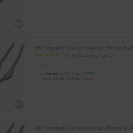
SWF Scheibenwischer VisioFlex 600mm & 
Bewertung:
(12)
Ihre Bewertung hinzufügen
89
100
% of
SWF
Lieferung:
bis 11. August 2026
bestelle in den nächsten 12 Std
SWF Scheibenwischer VisioFlex 550mm & 