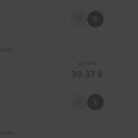
450mm
43,74 €
39,37 €
475mm