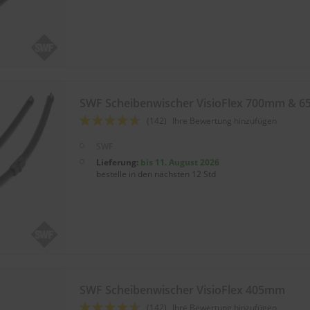
SWF Scheibenwischer VisioFlex 700mm & 
Bewertung:
(142)
Ihre Bewertung hinzufügen
88
100
% of
SWF
Lieferung:
bis 11. August 2026
bestelle in den nächsten 12 Std
SWF Scheibenwischer VisioFlex 405mm
Bewertung:
(142)
Ihre Bewertung hinzufügen