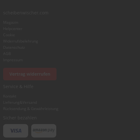
scheibenwischer.com
Bewertung
Magazin
Helpcenter
Cookie
Widerrufsbelehrung
Datenschutz
AGB
Foto hinzufügen
Impressum
Vertrag widerrufen
Ich würde dieses Produkt weiterempfehlen
Service & Hilfe
Kontakt
Lieferung&Versand
Bewertung abschicken
Rücksendung & Gewährleistung
Sicher bezahlen