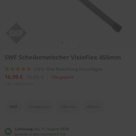
l
i
t
u
r
e
n
&
L
Zum
a
SWF Scheibenwischer VisioFlex 455mm
Anfang
c
der
k
Bewertung:
(141)
Ihre Bewertung hinzufügen
Bildergalerie
p
springen
88
100
f
% of
16,99 €
18,88 €
10% gespart
l
inkl. 19% MwSt.
e
g
e
SWF
Heckwischer
1 Wischer
455mm
A
u
t
o
Lieferung:
bis 11. August 2026
w
bestelle in den nächsten 6 Std