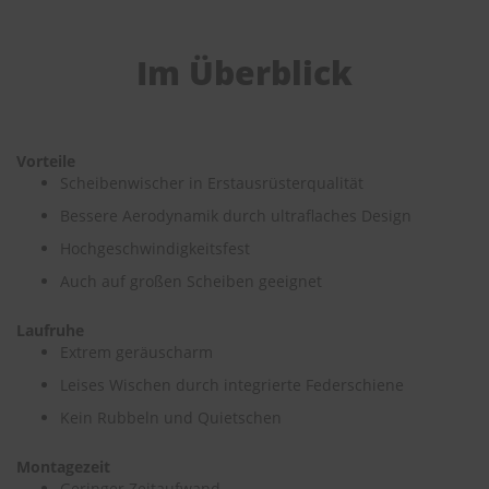
e
P
Im Überblick
o
l
s
t
e
Vorteile
r
Scheibenwischer in Erstausrüsterqualität
-
&
Bessere Aerodynamik durch ultraflaches Design
I
Hochgeschwindigkeitsfest
n
n
Auch auf großen Scheiben geeignet
e
n
Laufruhe
r
e
Extrem geräuscharm
i
Leises Wischen durch integrierte Federschiene
n
i
Kein Rubbeln und Quietschen
g
u
Montagezeit
n
g
Geringer Zeitaufwand