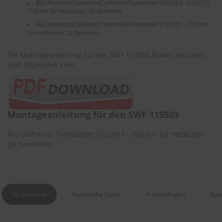
Bus Multivan|Caravelle|California|Transporter 06|2013 - 07|2015
r
(T5) nur für Hecktüren; 2x bestellen
e
i
Bus Multivan|Caravelle|California|Transporter 07|2015 - (T6) nur
n
für Hecktüren; 2x bestellen
i
g
Die Montageanleitung für den SWF 119503 finden Sie unter
u
dem folgenden Link:
n
g
K
u
n
Montageanleitung für den SWF 119503
s
t
lle|California|Transporter 07|2015 - (T6) nur für Hecktüren
s
(2x bestellen)
t
o
f
f
p
f
Im Überblick
Technische Daten
Produktfragen
Bew
l
e
g