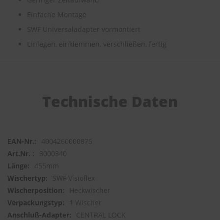
Einfache Montage
S
c
SWF Universaladapter vormontiert
h
Einlegen, einklemmen, verschließen, fertig
w
ä
m
m
e
T
Technische Daten
ü
c
h
e
r
4004260000875
B
ü
3000340
r
455mm
s
t
SWF Visioflex
e
Heckwischer
n
1 Wischer
Accessoires
CENTRAL LOCK