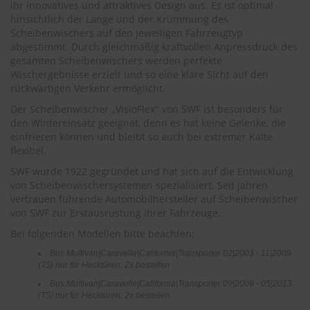
.
ihr innovatives und attraktives Design aus. Es ist optimal
c
hinsichtlich der Länge und der Krümmung des
o
Scheibenwischers auf den jeweiligen Fahrzeugtyp
m
abgestimmt. Durch gleichmäßig kraftvollen Anpressdruck des
gesamten Scheibenwischers werden perfekte
A
Wischergebnisse erzielt und so eine klare Sicht auf den
u
rückwärtigen Verkehr ermöglicht.
t
o
Der Scheibenwischer „VisioFlex" von SWF ist besonders für
s
den Wintereinsatz geeignet, denn es hat keine Gelenke, die
h
einfrieren können und bleibt so auch bei extremer Kälte
a
flexibel.
m
p
SWF wurde 1922 gegründet und hat sich auf die Entwicklung
o
von Scheibenwischersystemen spezialisiert. Seit Jahren
o
vertrauen führende Automobilhersteller auf Scheibenwischer
von SWF zur Erstausrüstung ihrer Fahrzeuge.
S
c
Bei folgenden Modellen bitte beachten:
h
e
Bus Multivan|Caravelle|California|Transporter 02|2003 - 11|2009
i
(T5) nur für Hecktüren; 2x bestellen
b
Bus Multivan|Caravelle|California|Transporter 09|2009 - 05|2013
e
(T5) nur für Hecktüren; 2x bestellen
n