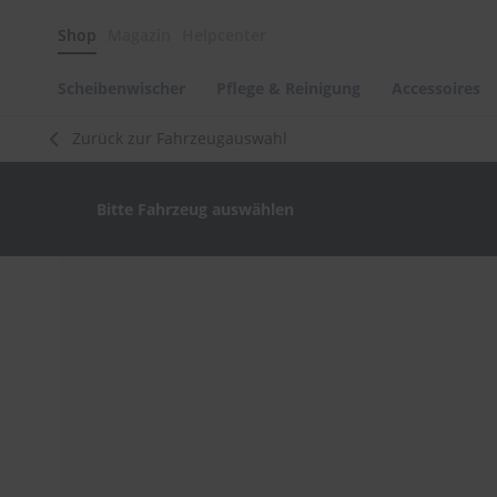
Scheibenwischer
Shop
Magazin
Helpcenter
Pflege
&
Reinigung
Scheibenwischer
Pflege & Reinigung
Accessoires
Felgenreinigung
Zurück zur Fahrzeugauswahl
Polituren
&
Lackpflege
Bitte Fahrzeug auswählen
Autowellness
von
scheibenwischer.com
Zum
Ende
Autoshampoo
der
Scheibenreinigung
Bildergalerie
springen
Kunststoffpflege
Polster-
&
Innenreinigung
Schwämme