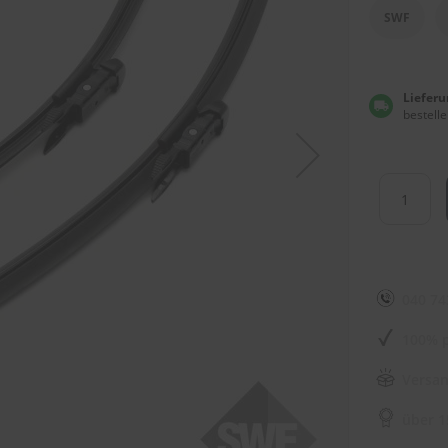
SWF
Lieferu
bestelle
040 74
100% p
Versan
über 1