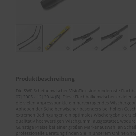
Zum
Anfang
der
Bildergalerie
Produktbeschreibung
springen
Die SWF Scheibenwischer VisioFlex sind modernste Flachba
07|2005 - 12|2014 (B)
. Diese Flachbalkenwischer erzielen
die vielen Anpresspunkte ein hervorragendes Wischergebni
Abheben der Scheibenwischer besonders bei hohen Geschw
extremen Bedingungen ein optimales Wischergebnis erziel
qualitativ hochwertigen Wischgummi ausgestattet, wodurc
Günstige Preise bei einer großen Markenauswahl an Sche
professionelle Beratung finden Sie in unserem Online-Sho