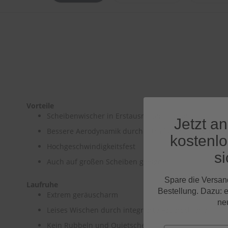
Vorteile
Scheibenwischer in Erstausrüsterqualität
Jetzt a
Bessere Aerodynamik durch ultraflaches Design
kostenl
Hochgeschwindigkeitsfest
si
Auch auf großen Scheiben geeignet
Spare die Versan
Laufruhe
Bestellung. Dazu: 
Extrem geräuscharm
ne
Leises Wischen durch integrierte Federschiene
Kein Rubbeln und Quietschen