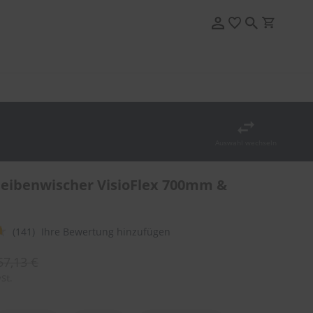
Auswahl wechseln
eibenwischer VisioFlex 700mm &
(141)
Ihre Bewertung hinzufügen
57,13 €
St.