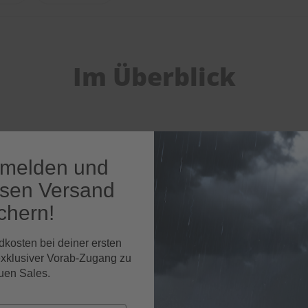
Im Überblick
nmelden und
osen Versand
chern!
dkosten bei deiner ersten
exklusiver Vorab-Zugang zu
uen Sales.