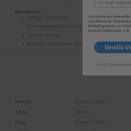
Email
Montagezeit
Ich möchte den Newslette
Geringer Zeitaufwand
und stimme der Verwendun
SWF Universaladapter vormontiert
Marketingzwecke zu. Diese 
kostenlos widerrufen, z. B.
Einfache Montage
Einhaken, einklemmen, einrasten, fertig
Gratis V
Ab 30 € Mindestbeste
EAN-Nr.
3276421193998
Art.Nr.
3000331
Länge
700mm & 550mm