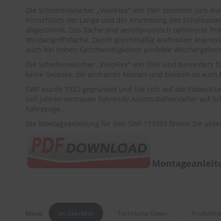
Die Scheibenwischer „VisioFlex" von SWF zeichnen sich durc
hinsichtlich der Länge und der Krümmung des Scheibenwis
abgestimmt. Das flache und aerodynamisch optimierte Profil
Windangriffsfläche. Durch gleichmäßig kraftvollen Anpre
auch bei hohen Geschwindigkeiten perfekte Wischergebniss
Die Scheibenwischer „VisioFlex" von SWF sind besonders f
keine Gelenke, die einfrieren können und bleiben so auch b
SWF wurde 1922 gegründet und hat sich auf die Entwicklu
Seit Jahren vertrauen führende Automobilhersteller auf S
Fahrzeuge.
Die Montageanleitung für den SWF 119399 finden Sie unte
Montageanleitu
Menü:
Im Überblick
Technische Daten
Produktfr