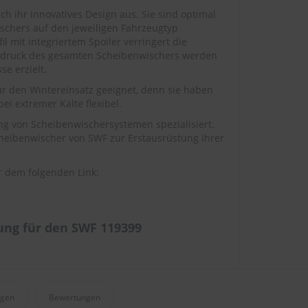
h ihr innovatives Design aus. Sie sind optimal
chers auf den jeweiligen Fahrzeugtyp
 mit integriertem Spoiler verringert die
ssdruck des gesamten Scheibenwischers werden
e erzielt.
ür den Wintereinsatz geeignet, denn sie haben
ei extremer Kälte flexibel.
ng von Scheibenwischersystemen spezialisiert.
cheibenwischer von SWF zur Erstausrüstung ihrer
r dem folgenden Link:
ng für den SWF 119399
agen
Bewertungen