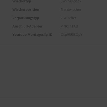
Wischertyp
SWF Visioflex
Wischerposition
Frontwischer
Verpackungstyp
2 Wischer
Anschluß-Adapter
PINCH TAB
Youtube Montageclip ID
OLp935I3OpY