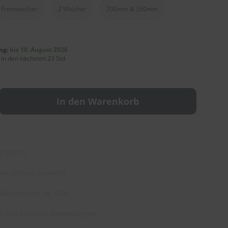
Frontwischer
2 Wischer
700mm & 550mm
ng:
bis 10. August 2026
 in den nächsten 23 Std
In den Warenkorb
3 04214
assgenau Garantie
dkostenfrei ab 100€
5.000 positive Bewertungen