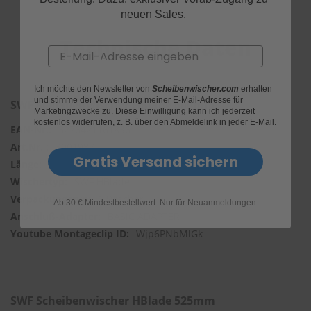
neuen Sales.
S
c
Technische Daten
h
Email
w
ä
m
Ich möchte den Newsletter von
Scheibenwischer.com
erhalten
m
und stimme der Verwendung meiner E-Mail-Adresse für
SWF Scheibenwischer HBlade 600mm
Marketingzwecke zu. Diese Einwilligung kann ich jederzeit
e
kostenlos widerrufen, z. B. über den Abmeldelink in jeder E-Mail.
T
3276421161836
ü
3001987
c
Gratis Versand sichern
h
600mm
e
SWF HBlade
r
1 Wischer
B
Ab 30 € Mindestbestellwert. Nur für Neuanmeldungen.
ü
BASIC ADAPTER
r
Wjp6PNbMlGk
s
t
e
n
SWF Scheibenwischer HBlade 525mm
Accessoires