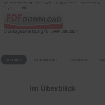
r
Die Montageanleitung für SWF 3002054 finden Sie unter dem
e
folgenden Link:
i
n
i
g
u
Montageanleitung für SWF 3002054
n
g
K
u
n
s
Im Überblick
Technische Daten
Produktfragen
Bew
t
s
t
o
f
f
Im Überblick
p
f
l
e
g