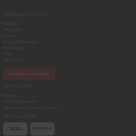
scheibenwischer.com
Bewertung
Magazin
Helpcenter
Cookie
Widerrufsbelehrung
Datenschutz
AGB
Foto hinzufügen
Impressum
Vertrag widerrufen
Ich würde dieses Produkt weiterempfehlen
Service & Hilfe
Kontakt
Lieferung&Versand
Bewertung abschicken
Rücksendung & Gewährleistung
Sicher bezahlen