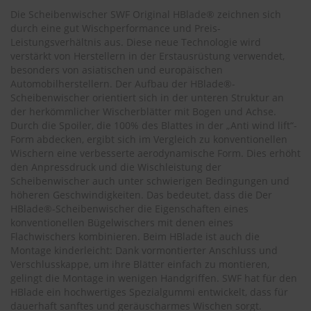
.
Die Scheibenwischer SWF Original HBlade® zeichnen sich
c
o
durch eine gut Wischperformance und Preis-
m
Leistungsverhältnis aus. Diese neue Technologie wird
verstärkt von Herstellern in der Erstausrüstung verwendet,
A
besonders von asiatischen und europäischen
u
Automobilherstellern. Der Aufbau der HBlade®-
t
Scheibenwischer orientiert sich in der unteren Struktur an
o
der herkömmlicher Wischerblätter mit Bogen und Achse.
s
Durch die Spoiler, die 100% des Blattes in der „Anti wind lift“-
h
Form abdecken, ergibt sich im Vergleich zu konventionellen
a
Wischern eine verbesserte aerodynamische Form. Dies erhöht
m
p
den Anpressdruck und die Wischleistung der
o
Scheibenwischer auch unter schwierigen Bedingungen und
o
höheren Geschwindigkeiten. Das bedeutet, dass die Der
HBlade®-Scheibenwischer die Eigenschaften eines
S
konventionellen Bügelwischers mit denen eines
c
Flachwischers kombinieren. Beim HBlade ist auch die
h
Montage kinderleicht: Dank vormontierter Anschluss und
e
Verschlusskappe, um ihre Blätter einfach zu montieren,
i
gelingt die Montage in wenigen Handgriffen. SWF hat für den
b
HBlade ein hochwertiges Spezialgummi entwickelt, dass für
e
n
dauerhaft sanftes und geräuscharmes Wischen sorgt.