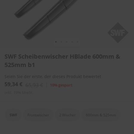
l
i
t
u
r
e
n
&
L
Zum
a
SWF Scheibenwischer HBlade 600mm &
Anfang
c
der
525mm b1
k
Bildergalerie
p
springen
f
Seien Sie der erste, der dieses Produkt bewertet
l
59,34 €
65,93 €
10% gespart
e
g
inkl. 19% MwSt.
e
A
u
SWF
Frontwischer
2 Wischer
600mm & 525mm
t
o
w