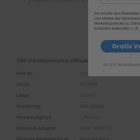
Ich möchte den Newslette
und stimme der Verwendun
Marketingzwecke zu. Diese 
kostenlos widerrufen, z. B.
Gratis V
SWF Scheibenwischer HBlade 550mm
Ab 30 € Mindestbeste
EAN-Nr.
3276421161805
Art.Nr.
3002030
Länge
550mm
Wischertyp
SWF HBlade
Verpackungstyp
1 Wischer
Anschluß-Adapter
BASIC ADAPTER
Youtube Montageclip ID
Wjp6PNbMlGk