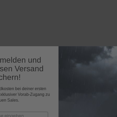
nmelden und
osen Versand
chern!
dkosten bei deiner ersten
exklusiver Vorab-Zugang zu
uen Sales.