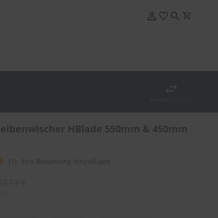
Auswahl wechseln
heibenwischer HBlade 550mm & 450mm
(1)
Ihre Bewertung hinzufügen
63,17 €
St.