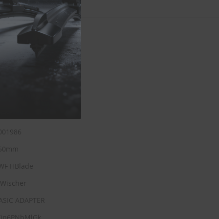
ade 450mm
276421161768
001986
50mm
WF HBlade
 Wischer
ASIC ADAPTER
jp6PNbMlGk