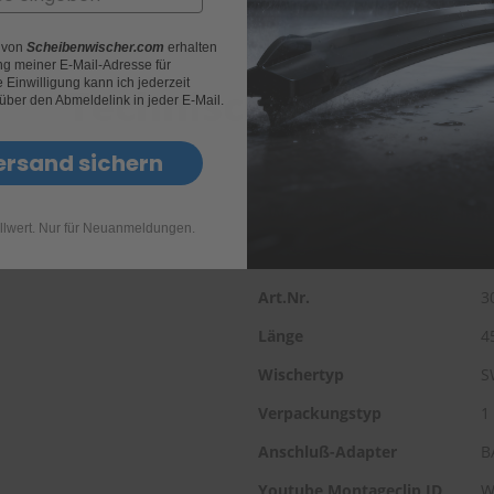
r von
Scheibenwischer.com
erhalten
g meiner E-Mail-Adresse für
Einwilligung kann ich jederzeit
Technische Daten
 über den Abmeldelink in jeder E-Mail.
ersand sichern
SWF Scheibenwischer HBl
llwert. Nur für Neuanmeldungen.
EAN-Nr.
3
Art.Nr.
3
Länge
4
Wischertyp
S
Verpackungstyp
1
Anschluß-Adapter
B
Youtube Montageclip ID
W