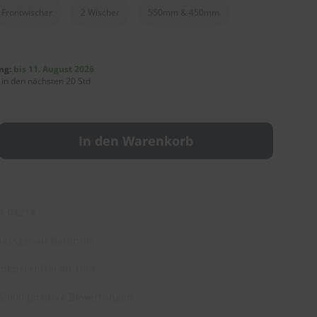
Frontwischer
2 Wischer
550mm & 450mm
ng:
bis 11. August 2026
 in den nächsten 20 Std
In den Warenkorb
3 04214
assgenau Garantie
dkostenfrei ab 100€
5.000 positive Bewertungen