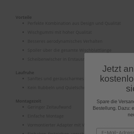
Vorteile
Perfekte Kombination aus Design und Qualität
Wischgummi mit hoher Qualität
Besseres aerodynamisches Verhalten
Spoiler über die gesamte Wischblattlänge
Scheibenwischer in Erstausrüsterqualität
Jetzt a
Laufruhe
kostenl
Sanftes und geräuscharmes Wischen
si
Kein Rubbeln und Quietschen
Montagezeit
Spare die Versan
Geringer Zeitaufwand
Bestellung. Dazu: 
ne
Einfache Montage
Vormontierter Adapter mit Verschlusskappe
Email
Einhaken, festziehen, verschließen, fertig