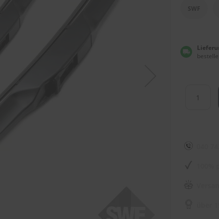
SWF
Lieferu
bestelle
040 74
100% p
Versan
über 1