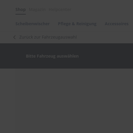
Scheibenwischer
Shop
Magazin
Helpcenter
Pflege
&
Reinigung
Scheibenwischer
Pflege & Reinigung
Accessoires
Felgenreinigung
Zurück zur Fahrzeugauswahl
Polituren
&
Lackpflege
Bitte Fahrzeug auswählen
Autowellness
von
scheibenwischer.com
Zum
Ende
Autoshampoo
der
Scheibenreinigung
Bildergalerie
springen
Kunststoffpflege
Polster-
&
Innenreinigung
Schwämme