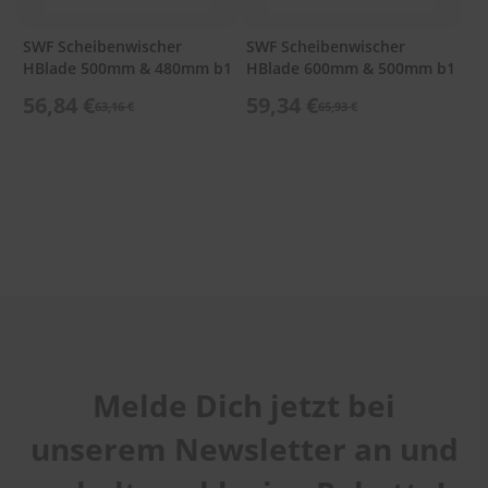
star
stars
stars
stars
stars
Benutzername
SWF Scheibenwischer
SWF Scheibenwischer
HBlade 500mm & 480mm b1
HBlade 600mm & 500mm b1
56,84 €
59,34 €
63,16 €
65,93 €
Zusammenfassung
Bewertung
Foto hinzufügen
Melde Dich jetzt bei
Ich würde dieses Produkt weiterempfehlen
unserem Newsletter an und