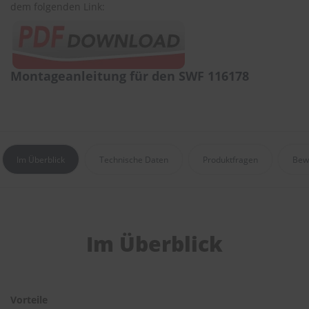
r
dem folgenden Link:
e
i
n
i
g
Montageanleitung für den SWF 116178
u
n
g
K
u
n
Im Überblick
Technische Daten
Produktfragen
Bew
s
t
s
t
o
f
Im Überblick
f
p
f
l
e
Vorteile
g