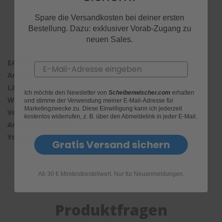
Technische Daten
Spare die Versandkosten bei deiner ersten
S
c
Bestellung. Dazu: exklusiver Vorab-Zugang zu
h
neuen Sales.
w
ä
3276421161782
m
Email
m
3002084
e
500mm
T
Ich möchte den Newsletter von
Scheibenwischer.com
erhalten
ü
SWF HBlade
und stimme der Verwendung meiner E-Mail-Adresse für
c
Marketingzwecke zu. Diese Einwilligung kann ich jederzeit
1 Wischer
h
kostenlos widerrufen, z. B. über den Abmeldelink in jeder E-Mail.
BASIC ADAPTER
e
r
Wjp6PNbMlGk
Gratis Versand sichern
B
ü
r
s
Ab 30 € Mindestbestellwert. Nur für Neuanmeldungen.
t
e
n
Produktfragen
Accessoires