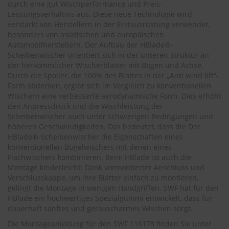
.
durch eine gut Wischperformance und Preis-
c
Leistungsverhältnis aus. Diese neue Technologie wird
o
verstärkt von Herstellern in der Erstausrüstung verwendet,
m
besonders von asiatischen und europäischen
Automobilherstellern. Der Aufbau der HBlade®-
A
Scheibenwischer orientiert sich in der unteren Struktur an
u
der herkömmlicher Wischerblätter mit Bogen und Achse.
t
Durch die Spoiler, die 100% des Blattes in der „Anti wind lift“-
o
s
Form abdecken, ergibt sich im Vergleich zu konventionellen
h
Wischern eine verbesserte aerodynamische Form. Dies erhöht
a
den Anpressdruck und die Wischleistung der
m
Scheibenwischer auch unter schwierigen Bedingungen und
p
höheren Geschwindigkeiten. Das bedeutet, dass die Der
o
HBlade®-Scheibenwischer die Eigenschaften eines
o
konventionellen Bügelwischers mit denen eines
Flachwischers kombinieren. Beim HBlade ist auch die
S
Montage kinderleicht: Dank vormontierter Anschluss und
c
Verschlusskappe, um ihre Blätter einfach zu montieren,
h
e
gelingt die Montage in wenigen Handgriffen. SWF hat für den
i
HBlade ein hochwertiges Spezialgummi entwickelt, dass für
b
dauerhaft sanftes und geräuscharmes Wischen sorgt.
e
Die Montageanleitung für den SWF 116178 finden Sie unter
n