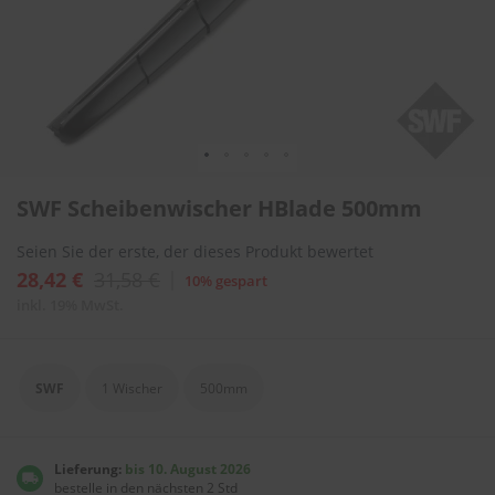
l
i
t
u
r
e
n
&
L
Zum
a
SWF Scheibenwischer HBlade 500mm
Anfang
c
der
k
Seien Sie der erste, der dieses Produkt bewertet
Bildergalerie
p
springen
f
28,42 €
31,58 €
10% gespart
l
inkl. 19% MwSt.
e
g
e
SWF
1 Wischer
500mm
A
u
t
o
Lieferung:
bis 10. August 2026
w
bestelle in den nächsten 2 Std