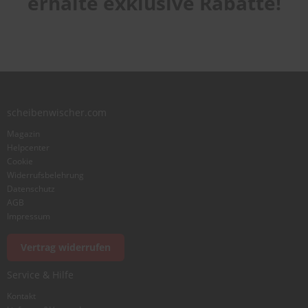
erhalte exklusive Rabatte!
Bewertung abschicken
scheibenwischer.com
Magazin
Helpcenter
Cookie
Widerrufsbelehrung
Datenschutz
AGB
Impressum
Vertrag widerrufen
Service & Hilfe
Kontakt