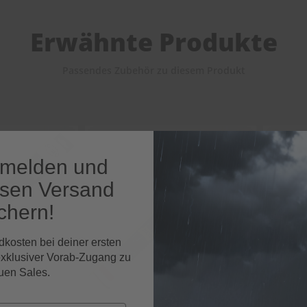
Erwähnte Produkte
Passendes Zubehör zu diesem Produkt
nmelden und
osen Versand
chern!
dkosten bei deiner ersten
exklusiver Vorab-Zugang zu
uen Sales.