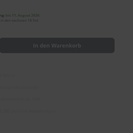
ng:
bis 11. August 2026
 in den nächsten 18 Std
In den Warenkorb
3 04214
assgenau Garantie
dkostenfrei ab 100€
5.000 positive Bewertungen