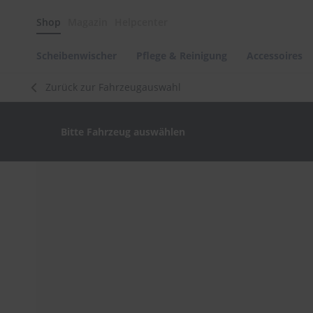
Scheibenwischer
Shop
Magazin
Helpcenter
Pflege
&
Reinigung
Scheibenwischer
Pflege & Reinigung
Accessoires
Felgenreinigung
Zurück zur Fahrzeugauswahl
Polituren
&
Lackpflege
Bitte Fahrzeug auswählen
Autowellness
von
scheibenwischer.com
Zum
Ende
Autoshampoo
der
Scheibenreinigung
Bildergalerie
springen
Kunststoffpflege
Polster-
&
Innenreinigung
Schwämme