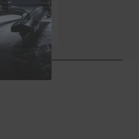
 Scheibenwischer
D 480mm
g:
(33)
€