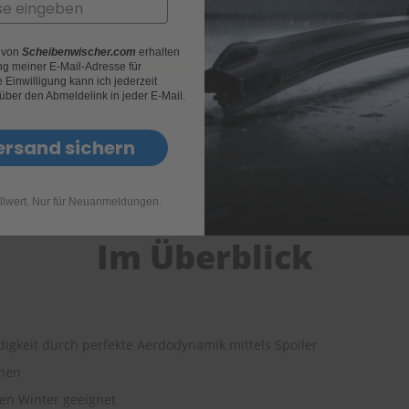
nwischer
HEYNER Scheibenwischer
HEYNER
HYBRID 400mm
HYBRI
r von
Scheibenwischer.com
erhalten
Bewertung:
Bewertun
g meiner E-Mail-Adresse für
(33)
Einwilligung kann ich jederzeit
89%
89%
 über den Abmeldelink in jeder E-Mail.
7,10 €
11,32 
ersand sichern
llwert. Nur für Neuanmeldungen.
Im Überblick
igkeit durch perfekte Aerdodynamik mittels Spoiler
ehen
den Winter geeignet