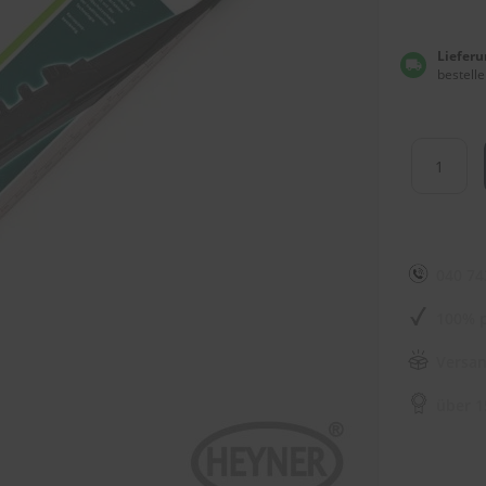
Lieferu
bestelle
040 74
100% p
Versan
über 1