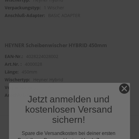
1 Wischer
BASIC ADAPTER
HEYNER Scheibenwischer HYBRID 450mm
4028224028002
4000028
450mm
Heyner Hybrid
1 Wischer
BASIC ADAPTER
Jetzt anmelden und
kostenlosen Versand
sichern!
Spare die Versandkosten bei deiner ersten