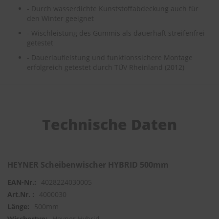
- Durch wasserdichte Kunststoffabdeckung auch für
S
den Winter geeignet
c
- Wischleistung des Gummis als dauerhaft streifenfrei
h
getestet
w
ä
- Dauerlaufleistung und funktionssichere Montage
m
erfolgreich getestet durch TÜV Rheinland (2012)
m
e
T
ü
c
h
Technische Daten
e
r
B
ü
r
HEYNER Scheibenwischer HYBRID 500mm
s
t
4028224030005
e
n
4000030
500mm
Accessoires
Heyner Hybrid