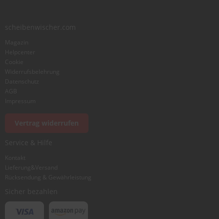
Zusammenfassung
scheibenwischer.com
Magazin
Bewertung
Helpcenter
Cookie
Widerrufsbelehrung
Datenschutz
AGB
Impressum
Foto hinzufügen
Vertrag widerrufen
Service & Hilfe
Ich würde dieses Produkt weiterempfehlen
Kontakt
Lieferung&Versand
Rücksendung & Gewährleistung
Bewertung abschicken
Sicher bezahlen