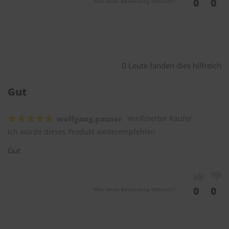
0
0
War diese Bewertung hilfreich?
0 Leute fanden dies hilfreich
Gut
wolfgang.pauser
Verifizierter Käufer
Ich würde dieses Produkt weiterempfehlen
Gut
0
0
War diese Bewertung hilfreich?