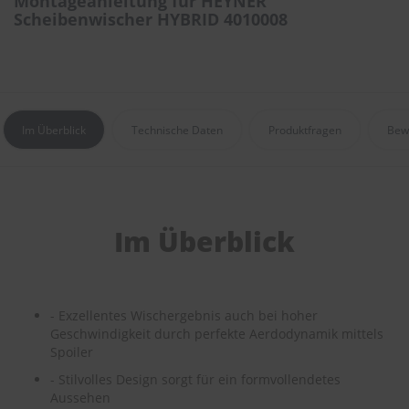
Montageanleitung für HEYNER
e
Scheibenwischer HYBRID 4010008
P
o
l
s
t
e
Im Überblick
Technische Daten
Produktfragen
Bew
r
-
&
I
n
n
Im Überblick
e
n
r
e
i
- Exzellentes Wischergebnis auch bei hoher
n
Geschwindigkeit durch perfekte Aerdodynamik mittels
i
Spoiler
g
u
- Stilvolles Design sorgt für ein formvollendetes
n
Aussehen
g