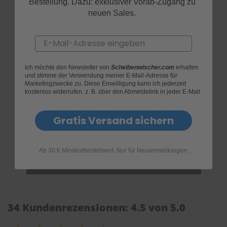
Produktfragen
Bestellung. Dazu: exklusiver Vorab-Zugang zu
neuen Sales.
Email
Ich möchte den Newsletter von
Scheibenwischer.com
erhalten
und stimme der Verwendung meiner E-Mail-Adresse für
Marketingzwecke zu. Diese Einwilligung kann ich jederzeit
kostenlos widerrufen, z. B. über den Abmeldelink in jeder E-Mail.
Bewertungen
Gratis Versand sichern
Ab 30 € Mindestbestellwert. Nur für Neuanmeldungen.
34 Kundenrezensionen: 4.5 von 5.0