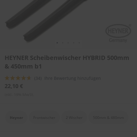
l
i
t
u
r
e
n
&
L
Zum
a
HEYNER Scheibenwischer HYBRID 500mm
Anfang
c
der
& 450mm b1
k
Bildergalerie
p
springen
f
Bewertung:
(34)
Ihre Bewertung hinzufügen
l
89
100
% of
22,10 €
e
g
inkl. 19% MwSt.
e
A
u
Heyner
Frontwischer
2 Wischer
500mm & 480mm
t
o
w