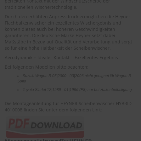
perfekten Kontakt mit der Windschutzscheibe der
r
traditionellen Wischertechnologie.
e
i
Durch den erhöhten Anpressdruck ermöglichen die Heyner
n
Flachbalkenwischer ein exzellentes Wischergebnis und
i
können dieses auch bei höheren Geschwindigkeiten
g
garantieren. Die deutsche Marke Heyner setzt dabei
u
Maßstäbe in Bezug auf Qualität und Verarbeitung und sorgt
n
so für eine hohe Haltbarkeit der Scheibenwischer.
g
Aerodynamik + Idealer Kontakt = Exzellentes Ergebnis
K
u
Bei folgenden Modellen bitte beachten:
n
Suzuki Wagon R 05|2000 - 03|2006 nicht geeignet für Wagon R
s
Solio
t
s
Toyota Starlet 12|1989 - 01|1996 (P8) nur bei Hakenbefestigung
t
o
Die Montageanleitung für HEYNER Scheibenwischer HYBRID
f
4010008 finden Sie unter dem folgenden Link:
f
p
f
l
e
g