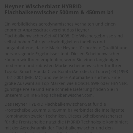
.
Heyner Wischerblatt HYBRID
c
Flachbalkenwischer 500mm & 450mm b1
o
m
Ein vorbildliches aerodynamisches Verhalten und einen
A
enormer Anpressdruck vereint das Heyner
u
Flachbalkenwischer-Set 4010008. Die Wischergebnisse sind
t
selbst hohen Fahrtgeschwindigkeiten tadellos und
o
langanhaltend, da die Marke Heyner für höchste Qualität und
s
hervorragende Ergebnisse steht. Diesen Scheibenwischer
h
können wir Ihnen empfehlen, wenn Sie einen langlebigen,
a
modernen und robusten Markenscheibenwischer für Ihren
m
p
Toyota, Smart,
Honda Civic Kombi (Aerodeck / Tourer) 03|1998
o
- 02|2001 (MB, MC)
und weitere Automarken suchen. Eine
o
große Auswahl an Top-Marken wie BOSCH, SWF oder HEYNER,
günstige Preise und eine schnelle Lieferung finden Sie in
S
unserem Online-Shop
scheibenwischer.com
.
c
h
Das Heyner HYBRID Flachbalkenwischer-Set für die
e
Frontscheibe 500mm & 450mm b1 verbindet die intelligente
i
Kombination zweier Techniken. Dieses Scheibenwischerset
b
für die Frontscheibe nutzt die HYBRID Technologie kombiniert
e
mit der Aerodynamik der Flachbalkenwischer und den
n