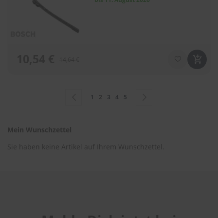
10,54 €
14,64 €
Seite
Seite
Zurück
Seite
Sie lesen gerade Seite
Seite
Seite
Seite
Seite
Weiter
1
2
3
4
5
Mein Wunschzettel
Sie haben keine Artikel auf Ihrem Wunschzettel.