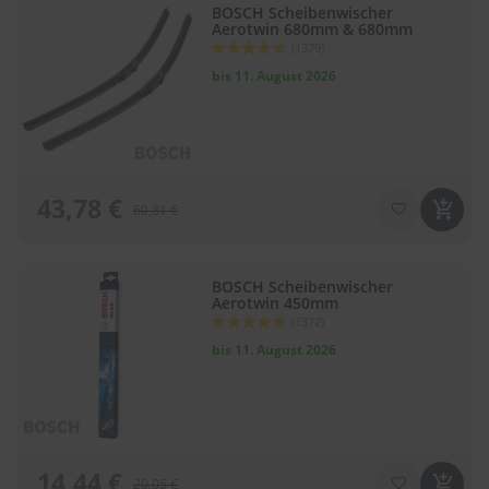
BOSCH Scheibenwischer
Aerotwin 680mm & 680mm
S
Bewertung:
(1379)
c
92
100
% of
bis 11. August 2026
h
w
ä
m
m
e
T
43,78 €
60,81 €
ü
c
h
e
BOSCH Scheibenwischer
r
Aerotwin 450mm
B
Bewertung:
(1372)
ü
92
100
% of
bis 11. August 2026
r
s
t
e
n
14,44 €
Accessoires
20,05 €