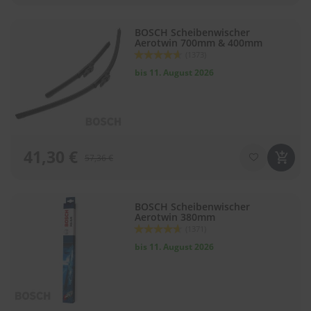
e
l
l
BOSCH Scheibenwischer
n
Aerotwin 700mm & 400mm
e
Bewertung:
(1373)
s
92
100
% of
bis 11. August 2026
s
v
o
n
s
c
h
41,30 €
57,36 €
e
i
b
e
BOSCH Scheibenwischer
n
Aerotwin 380mm
w
Bewertung:
(1371)
92
100
i
% of
bis 11. August 2026
s
c
h
e
r