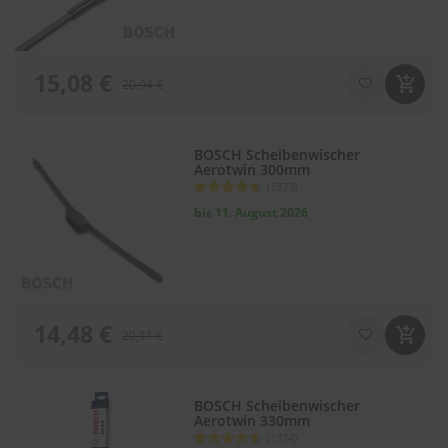
r
e
i
n
15,08 €
i
20,94 €
g
u
n
g
BOSCH Scheibenwischer
Aerotwin 300mm
Bewertung:
(1373)
K
92
100
% of
u
bis 11. August 2026
n
s
t
s
t
o
14,48 €
f
20,11 €
f
p
f
BOSCH Scheibenwischer
l
Aerotwin 330mm
e
Bewertung:
(1374)
g