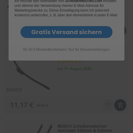
Ich möchte den Newsletter von
Scheibenwischer.com
erhalten
und stimme der Verwendung meiner E-Mail-Adresse für
Marketingzwecke zu. Diese Einwilligung kann ich jederzeit
kostenlos widerrufen, z. B. über den Abmeldelink in jeder E-Mail.
38,90 €
Gratis Versand sichern
54,03 €
Ab 30 € Mindestbestellwert. Nur für Neuanmeldungen.
BOSCH Scheibenwischer
Aerotwin 250mm
Bewertung:
(1)
100
100
% of
bis 11. August 2026
11,17 €
15,52 €
BOSCH Scheibenwischer
Aerotwin 530mm & 530mm