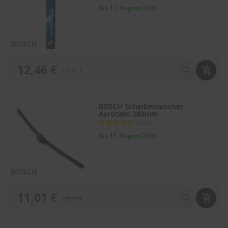
92
100
% of
e
bis 11. August 2026
P
o
l
s
t
12,46 €
17,31 €
e
r
-
&
BOSCH Scheibenwischer
I
Aerotwin 280mm
n
Bewertung:
(1372)
n
92
100
% of
e
bis 11. August 2026
n
r
e
i
n
i
11,01 €
15,29 €
g
u
n
g