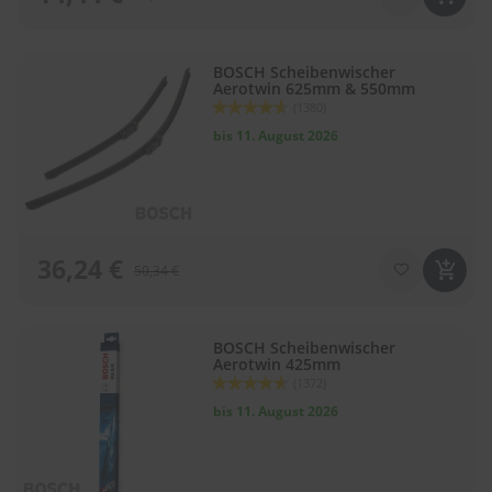
BOSCH Scheibenwischer
Aerotwin 625mm & 550mm
Bewertung:
(1380)
92
100
% of
bis 11. August 2026
36,24 €
50,34 €
BOSCH Scheibenwischer
Aerotwin 425mm
Bewertung:
(1372)
92
100
% of
bis 11. August 2026