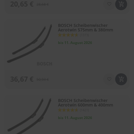
20,65 €
28,68 €
BOSCH Scheibenwischer
Aerotwin 575mm & 380mm
Bewertung:
(1373)
92
100
% of
bis 11. August 2026
36,67 €
50,93 €
BOSCH Scheibenwischer
Aerotwin 600mm & 400mm
Bewertung:
(1421)
92
100
% of
bis 11. August 2026