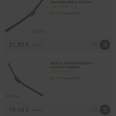
Aerotwin Retro 600mm
l
Bewertung:
(1372)
i
92
100
% of
t
bis 11. August 2026
u
r
e
n
&
L
21,85 €
30,35 €
a
c
k
p
BOSCH Scheibenwischer
f
Aerotwin 400mm
l
Bewertung:
(1377)
e
92
100
% of
bis 11. August 2026
g
e
A
u
t
o
14,14 €
19,64 €
w