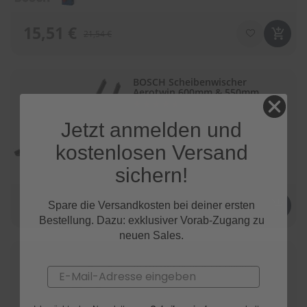
15,51 €
21,54 €
BOSCH Scheibenwischer
Aerotwin 600mm & 550mm
Bewertung:
(1372)
92
100
% of
bis 11. August 2026
Jetzt anmelden und
kostenlosen Versand
sichern!
34,62 €
Spare die Versandkosten bei deiner ersten
48,08 €
Bestellung. Dazu: exklusiver Vorab-Zugang zu
neuen Sales.
BOSCH Scheibenwischer
Aerotwin 600mm & 600mm
Email
Bewertung:
(1391)
92
100
% of
bis 11. August 2026