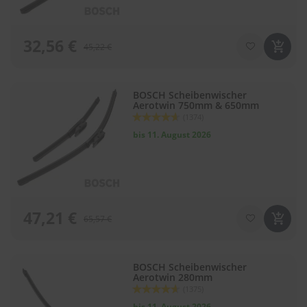
32,56 €
45,22 €
BOSCH Scheibenwischer
Aerotwin 750mm & 650mm
Bewertung:
(1374)
92
100
% of
bis 11. August 2026
47,21 €
65,57 €
BOSCH Scheibenwischer
Aerotwin 280mm
Bewertung:
(1375)
92
100
% of
bis 11. August 2026