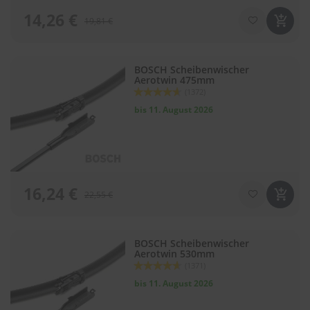
.
c
14,26 €
19,81 €
o
m
A
BOSCH Scheibenwischer
u
Aerotwin 475mm
Bewertung:
t
(1372)
92
100
% of
o
bis 11. August 2026
s
h
a
m
p
o
16,24 €
o
22,55 €
S
c
h
BOSCH Scheibenwischer
Aerotwin 530mm
e
Bewertung:
i
(1371)
92
100
% of
b
bis 11. August 2026
e
n