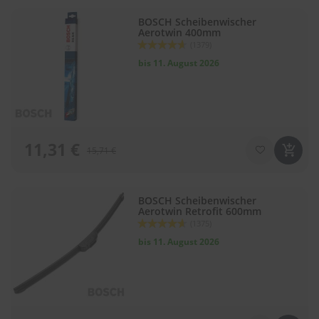
BOSCH Scheibenwischer
Aerotwin 400mm
Bewertung:
(1379)
92
100
% of
bis 11. August 2026
11,31 €
15,71 €
BOSCH Scheibenwischer
Aerotwin Retrofit 600mm
Bewertung:
(1375)
92
100
% of
bis 11. August 2026