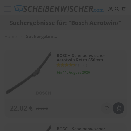
Scheibenwischer
Pflege
Suchergebnisse für: "Bosch Aerotwin/"
&
Reinigung
Home
Suchergebnisse für: "Bosch Aerotwin/"
F
e
l
BOSCH Scheibenwischer
g
Aerotwin Retro 650mm
e
Bewertung:
(1371)
n
92
100
% of
r
bis 11. August 2026
e
i
n
i
g
u
22,02 €
30,58 €
n
g
P
BOSCH Scheibenwischer
o