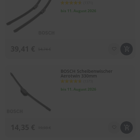
Bewertung:
(1371)
92
100
% of
bis 11. August 2026
39,41 €
54,74 €
BOSCH Scheibenwischer
Aerotwin 330mm
Bewertung:
(1373)
92
100
% of
bis 11. August 2026
14,35 €
19,93 €