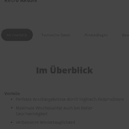
Retro AR65N
e
P
o
l
s
Im Überblick
Technische Daten
Produktfragen
Bew
t
e
r
-
&
I
n
Im Überblick
n
e
n
r
e
Vorteile
i
Perfekte Wischergebnisse durch Hightech-Federschiene
n
Maximale Wischqualität auch bei hoher
i
g
Geschwindigkeit
u
Verbesserte Wintertauglichkeit
n
g