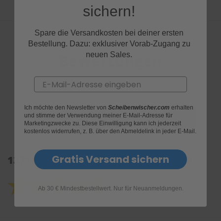
sichern!
Spare die Versandkosten bei deiner ersten
Bestellung. Dazu: exklusiver Vorab-Zugang zu
neuen Sales.
Bewertungen
Email
Ich möchte den Newsletter von
Scheibenwischer.com
erhalten
und stimme der Verwendung meiner E-Mail-Adresse für
Marketingzwecke zu. Diese Einwilligung kann ich jederzeit
kostenlos widerrufen, z. B. über den Abmeldelink in jeder E-Mail.
Gratis Versand sichern
1371 Kundenrezensionen: 4.6 von 5.0
Ab 30 € Mindestbestellwert. Nur für Neuanmeldungen.