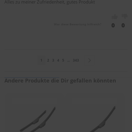
Alles zu meiner Zufriedenheit, gutes Produkt
0
0
War diese Bewertung hilfreich?
Seite
Sie lesen gerade Seite
Seite
Seite
Seite
Seite
Seite
Seite
Weiter
1
2
3
4
5
...
343
Andere Produkte die Dir gefallen könnten
Sie bewerten:
BOSCH Scheibenwischer Aerotwin Retro 650mm
Handhabung
1
2
3
4
5