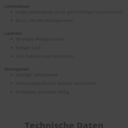
Lebensdauer
S
Lange Lebensdauer durch gleichmäßigen Anpressdruck
c
Bis zu 700.000 Wischperioden
h
w
ä
Laufruhe
m
Minimale Windgeräusche
m
e
Ruhiger Lauf
T
Kein Rubbeln und Quietschen
ü
c
h
Montagezeit
e
Geringer Zeitaufwand
r
B
Fahrzeugspezifischer Adapter vormontiert
ü
Einhängen, einrasten, fertig
r
s
t
e
n
Technische Daten
Accessoires