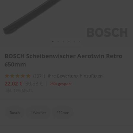
l
i
t
u
r
e
n
&
L
Zum
a
BOSCH Scheibenwischer Aerotwin Retro
Anfang
c
der
650mm
k
Bildergalerie
p
springen
f
Bewertung:
(1371)
Ihre Bewertung hinzufügen
l
92
100
% of
22,02 €
30,58 €
28% gespart
e
g
inkl. 19% MwSt.
e
A
u
Bosch
1 Wischer
650mm
t
o
w