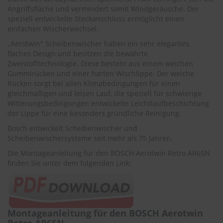
r
Angriffsfläche und vermindert somit Windgeräusche. Der
e
speziell entwickelte Steckanschluss ermöglicht einen
i
einfachen Wischerwechsel.
n
i
„Aerotwin" Scheibenwischer haben ein sehr elegantes,
g
flaches Design und besitzen die bewährte
u
Zweistofftechnologie. Diese besteht aus einem weichen
n
Gummirücken und einer harten Wischlippe. Der weiche
g
Rücken sorgt bei allen Klimabedingungen für einen
gleichmäßigen und leisen Lauf, die speziell für schwierige
K
Witterungsbedingungen entwickelte Leichtlaufbeschichtung
u
n
der Lippe für eine besonders gründliche Reinigung.
s
Bosch entwickelt Scheibenwischer und
t
Scheibenwischersysteme seit mehr als 75 Jahren.
s
t
Die Montageanleitung für den BOSCH Aerotwin Retro AR65N
o
finden Sie unter dem folgenden Link:
f
f
p
f
l
e
Montageanleitung für den BOSCH Aerotwin
g