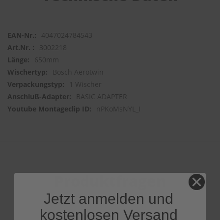
4047024784543
3002218
650mm
Bosch Aerotwin
1 Wischer
BASIC ADAPTER
nPKoMsNYL_I
Produktfragen
Jetzt anmelden und
kostenlosen Versand