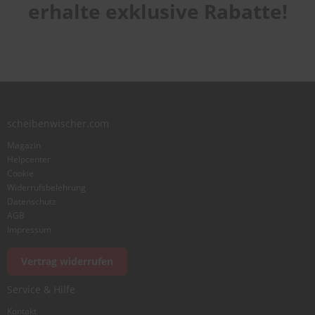
Laufruhe
star
stars
stars
stars
stars
erhalte exklusive Rabatte!
1
2
3
4
5
star
stars
stars
stars
stars
Benutzername
Zusammenfassung
scheibenwischer.com
Bewertung
Magazin
Helpcenter
Cookie
Widerrufsbelehrung
Datenschutz
AGB
Foto hinzufügen
Impressum
Vertrag widerrufen
Ich würde dieses Produkt weiterempfehlen
Service & Hilfe
Kontakt