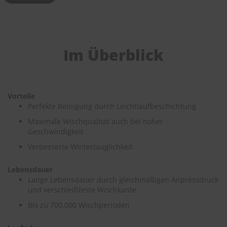
e
P
o
l
Im Überblick
s
t
e
r
-
Vorteile
&
Perfekte Reinigung durch Leichtlaufbeschichtung
I
n
Maximale Wischqualität auch bei hoher
n
Geschwindigkeit
e
n
Verbesserte Wintertauglichkeit
r
e
Lebensdauer
i
Lange Lebensdauer durch gleichmäßigen Anpressdruck
n
und verschleißfeste Wischkante
i
g
Bis zu 700.000 Wischperioden
u
n
g