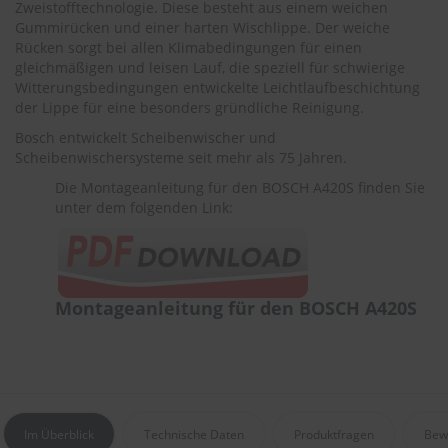
Zweistofftechnologie. Diese besteht aus einem weichen
r
e
Gummirücken und einer harten Wischlippe. Der weiche
i
Rücken sorgt bei allen Klimabedingungen für einen
n
gleichmäßigen und leisen Lauf, die speziell für schwierige
i
Witterungsbedingungen entwickelte Leichtlaufbeschichtung
g
der Lippe für eine besonders gründliche Reinigung.
u
n
Bosch entwickelt Scheibenwischer und
g
Scheibenwischersysteme seit mehr als 75 Jahren.
Die Montageanleitung für den BOSCH A420S finden Sie
K
unter dem folgenden Link:
u
n
s
t
s
t
Montageanleitung für den BOSCH A420S
o
f
f
p
f
l
e
Im Überblick
Technische Daten
Produktfragen
Bew
g