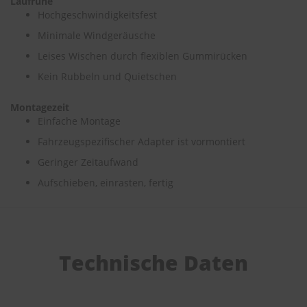
Laufruhe
Hochgeschwindigkeitsfest
S
Minimale Windgeräusche
c
h
Leises Wischen durch flexiblen Gummirücken
w
ä
Kein Rubbeln und Quietschen
m
m
Montagezeit
e
Einfache Montage
T
ü
Fahrzeugspezifischer Adapter ist vormontiert
c
h
Geringer Zeitaufwand
e
Aufschieben, einrasten, fertig
r
B
ü
r
s
t
Technische Daten
e
n
Accessoires