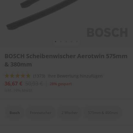
l
i
t
u
r
e
n
&
L
Zum
a
BOSCH Scheibenwischer Aerotwin 575mm
Anfang
c
der
& 380mm
k
Bildergalerie
p
springen
f
Bewertung:
(1373)
Ihre Bewertung hinzufügen
l
92
100
% of
36,67 €
50,93 €
28% gespart
e
g
inkl. 19% MwSt.
e
A
u
Bosch
Frontwischer
2 Wischer
575mm & 400mm
t
o
w