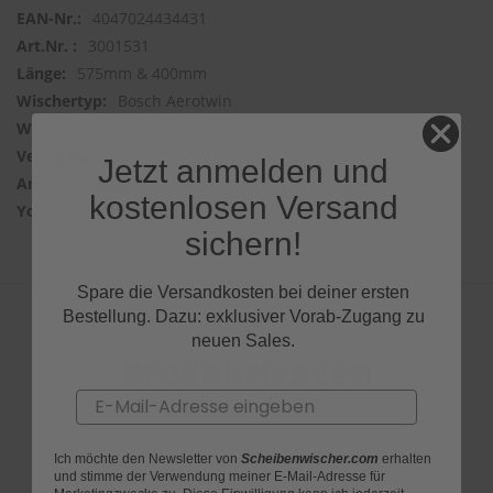
4047024434431
3001531
575mm & 400mm
Bosch Aerotwin
Frontwischer
2 Wischer
Jetzt anmelden und
TOP LOCK
kostenlosen Versand
m1FWIWr2Ypc
sichern!
Spare die Versandkosten bei deiner ersten
Bestellung. Dazu: exklusiver Vorab-Zugang zu
neuen Sales.
Produktfragen
Email
Ich möchte den Newsletter von
Scheibenwischer.com
erhalten
und stimme der Verwendung meiner E-Mail-Adresse für