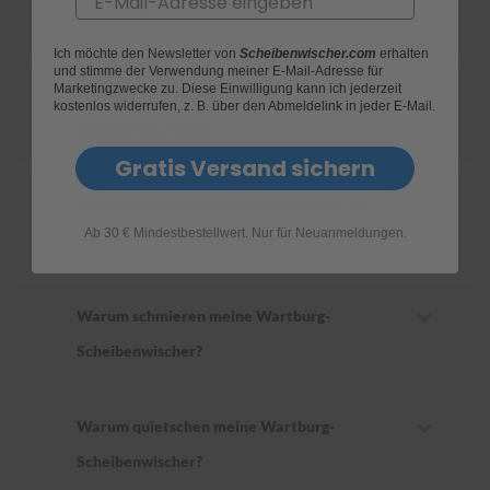
für mein Wartburg geeignet sind?
S
Ich möchte den Newsletter von
Scheibenwischer.com
erhalten
c
und stimme der Verwendung meiner E-Mail-Adresse für
h
Marketingzwecke zu. Diese Einwilligung kann ich jederzeit
Wie ersetze ich die Scheibenwischer an
w
kostenlos widerrufen, z. B. über den Abmeldelink in jeder E-Mail.
ä
meinem Wartburg?
m
m
Gratis Versand sichern
e
T
Wie oft sollte ich die Scheibenwischer an
ü
Ab 30 € Mindestbestellwert. Nur für Neuanmeldungen.
c
meinem Wartburg wechseln?
h
e
r
B
Warum schmieren meine Wartburg-
ü
Scheibenwischer?
r
s
t
e
Warum quietschen meine Wartburg-
n
Scheibenwischer?
Accessoires