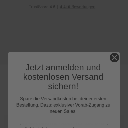
e
P
o
l
s
t
e
r
-
&
I
Jetzt anmelden und
n
n
kostenlosen Versand
e
n
sichern!
r
e
FAQs
i
Spare die Versandkosten bei deiner ersten
n
Bestellung. Dazu: exklusiver Vorab-Zugang zu
i
neuen Sales.
g
u
n
Wie finde ich heraus, welche Scheibenwischer
Email
g