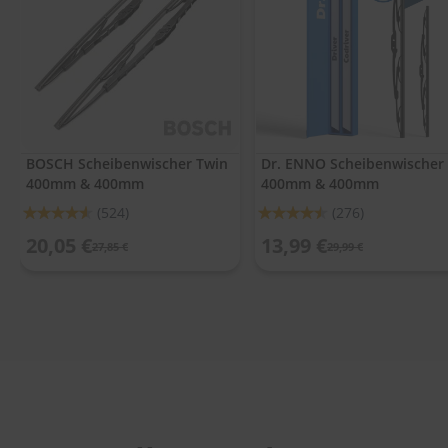
.
c
o
m
A
u
t
o
BOSCH Scheibenwischer Twin
Dr. ENNO Scheibenwischer
s
400mm & 400mm
400mm & 400mm
h
a
Bewertung:
Bewertung:
(524)
(276)
m
91%
90%
p
20,05 €
13,99 €
27,85 €
29,99 €
o
o
S
c
h
e
i
b
e
n