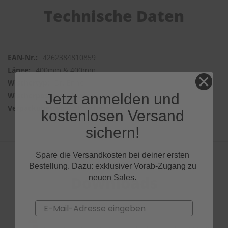
Technische Daten
4262384810859
400mm & 400mm
Dr. Enno
Jetzt anmelden und
Frontwischer
2 Wischer
kostenlosen Versand
sichern!
Spare die Versandkosten bei deiner ersten
Bestellung. Dazu: exklusiver Vorab-Zugang zu
Downloads
neuen Sales.
Email