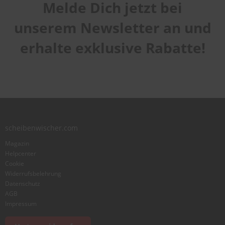
Melde Dich jetzt bei
Handhabung
1
2
3
4
5
Qualität
star
stars
stars
stars
stars
unserem Newsletter an und
1
2
3
4
5
Laufruhe
star
stars
stars
stars
stars
erhalte exklusive Rabatte!
1
2
3
4
5
star
stars
stars
stars
stars
Benutzername
Zusammenfassung
scheibenwischer.com
Bewertung
Magazin
Helpcenter
Cookie
Widerrufsbelehrung
Datenschutz
AGB
Foto hinzufügen
Impressum