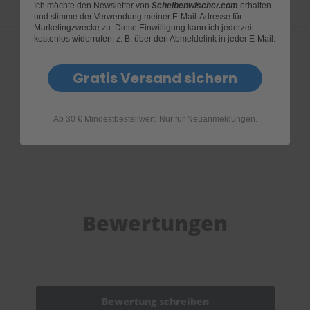
Garantieantrag Dr. Enno Scheibenwischer (83KB)
Ich möchte den Newsletter von
Scheibenwischer.com
erhalten
und stimme der Verwendung meiner E-Mail-Adresse für
Marketingzwecke zu. Diese Einwilligung kann ich jederzeit
kostenlos widerrufen, z. B. über den Abmeldelink in jeder E-Mail.
Gratis Versand sichern
Produktfragen
Ab 30 € Mindestbestellwert. Nur für Neuanmeldungen.
Bewertungen