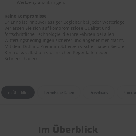
Werkzeug anzubringen.
r
e
i
Keine Kompromisse
n
Dr.Enno ist Ihr zuverlässiger Begleiter bei jeder Wetterlage!
i
Verlassen Sie sich auf kompromisslose Qualität und
g
fortschrittliche Technologie, die Ihre Fahrten bei allen
u
Witterungsbedingungen sicherer und angenehmer macht.
n
Mit dem Dr.Enno Premium-Scheibenwischer haben Sie die
g
Kontrolle, selbst bei stürmischen Regenfällen oder
K
Schneeschauern.
u
n
s
t
s
t
Im Überblick
Technische Daten
Downloads
Produk
o
f
f
p
f
l
Im Überblick
e
g