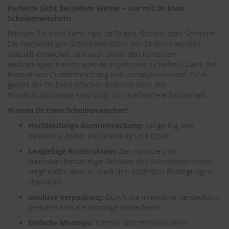
.
Perfekte Sicht bei jedem Wetter – nur mit Dr.Enno
c
Scheibenwischern.
o
m
Erleben Sie klare Sicht, egal ob Regen, Schnee oder Schmutz.
Die hochwertigen Scheibenwischer von Dr.Enno wurden
A
speziell entwickelt, um auch unter den härtesten
u
Bedingungen hervorragende Ergebnisse zu liefern. Dank der
t
innovativen Gummimischung und aerodynamischen Form
o
gleitet der Dr.Enno Wischer mühelos über die
s
h
Windschutzscheibe und sorgt für streifenfreie Sauberkeit.
a
Warum Dr.Enno Scheibenwischer?
m
p
Hochleistungs-Gummimischung:
Langlebig und
o
beständig gegen UV-Strahlung und Ozon.
o
Langlebige Konstruktion:
Das robuste und
S
korrosionsbeständige Gehäuse des Scheibenwischers
c
sorgt dafür, dass er auch den härtesten Bedingungen
h
standhält.
e
i
intuitive Verpackung:
Durch die innovative Verpackung
b
gestaltet sich die montage kinderleicht.
e
Einfache Montage:
Schnell und mühelos ohne
n