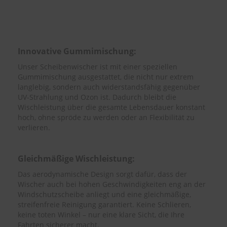
e
P
o
l
Innovative Gummimischung:
s
t
Unser Scheibenwischer ist mit einer speziellen
e
Gummimischung ausgestattet, die nicht nur extrem
r
langlebig, sondern auch widerstandsfähig gegenüber
-
UV-Strahlung und Ozon ist. Dadurch bleibt die
&
Wischleistung über die gesamte Lebensdauer konstant
I
n
hoch, ohne spröde zu werden oder an Flexibilität zu
n
verlieren.
e
n
r
Gleichmäßige Wischleistung:
e
i
Das aerodynamische Design sorgt dafür, dass der
n
Wischer auch bei hohen Geschwindigkeiten eng an der
i
Windschutzscheibe anliegt und eine gleichmäßige,
g
streifenfreie Reinigung garantiert. Keine Schlieren,
u
keine toten Winkel – nur eine klare Sicht, die Ihre
n
Fahrten sicherer macht.
g