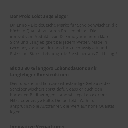
S
c
Der Preis Leistungs Sieger:
h
Dr. Enno – Die deutsche Marke für Scheibenwischer, die
w
höchste Qualität zu fairen Preisen bietet. Die
ä
m
innovativen Produkte von Dr.Enno garantieren klare
m
Sicht und Langlebigkeit bei jedem Wetter. Made in
e
Germany steht bei dr.Enno für Zuverlässigkeit und
T
Präzision. Starke Leistung, die Sie sicher ans Ziel bringt!
ü
c
h
Bis zu 30 % längere Lebensdauer dank
e
langlebiger Konstruktion:
r
B
Das robuste und korrosionsbeständige Gehäuse des
ü
Scheibenwischers sorgt dafür, dass er auch den
r
härtesten Bedingungen standhält, egal ob extreme
s
Hitze oder eisige Kälte. Die perfekte Wahl für
t
anspruchsvolle Autofahrer, die Wert auf hohe Qualität
e
legen.
n
Accessoires
Innovative Verpackung: