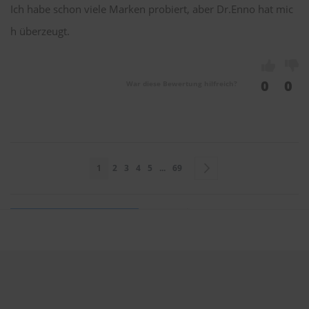
Ich habe schon viele Marken probiert, aber Dr.Enno hat mic
h überzeugt.
0
0
War diese Bewertung hilfreich?
Seite
Sie lesen gerade Seite
Seite
Seite
Seite
Seite
Seite
Seite
Weiter
1
2
3
4
5
...
69
Sie bewerten:
Dr. ENNO Scheibenwischer 400mm & 400mm