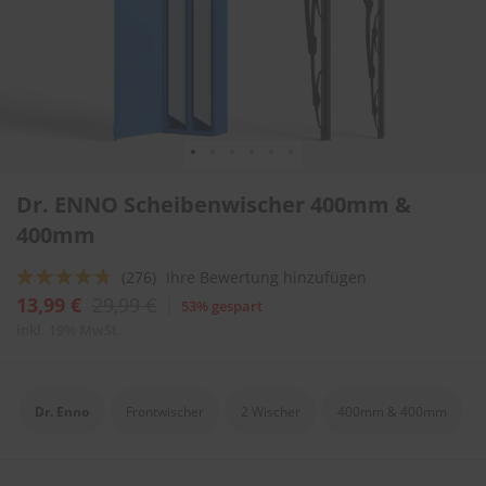
l
i
t
u
r
e
n
&
L
Zum
a
Dr. ENNO Scheibenwischer 400mm &
Anfang
c
der
400mm
k
Bildergalerie
p
springen
f
Bewertung:
(276)
Ihre Bewertung hinzufügen
l
90
100
% of
13,99 €
29,99 €
53% gespart
e
g
inkl. 19% MwSt.
e
A
u
Dr. Enno
Frontwischer
2 Wischer
400mm & 400mm
t
o
w