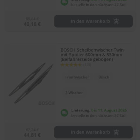
e
bestelle in den nächsten 22 Std
P
55,81 €
In den Warenkorb
o
40,18 €
l
s
t
e
r
BOSCH Scheibenwischer Twin
mit Spoiler 600mm & 530mm
-
(Beifahrerseite gebogen)
&
Bewertung:
(519)
I
91
100
% of
n
Frontwischer
Bosch
n
e
n
2 Wischer
r
e
i
Lieferung:
bis 11. August 2026
n
bestelle in den nächsten 22 Std
i
g
u
62,24 €
In den Warenkorb
n
44,81 €
g