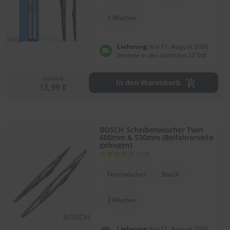
r
e
2 Wischer
i
n
i
Lieferung:
bis 11. August 2026
g
bestelle in den nächsten 22 Std
u
n
g
29,99 €
In den Warenkorb
13,99 €
K
u
n
s
BOSCH Scheibenwischer Twin
t
600mm & 530mm (Beifahrerseite
s
gebogen)
Bewertung:
t
(518)
91
100
% of
o
f
Frontwischer
Bosch
f
p
f
2 Wischer
l
e
g
Lieferung:
bis 11. August 2026