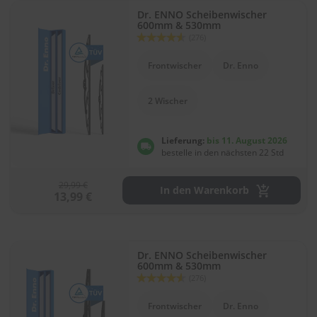
.
Dr. ENNO Scheibenwischer
c
600mm & 530mm
o
Bewertung:
(276)
m
90
100
% of
Frontwischer
Dr. Enno
A
u
t
2 Wischer
o
s
h
Lieferung:
bis 11. August 2026
a
bestelle in den nächsten 22 Std
m
p
o
29,99 €
In den Warenkorb
o
13,99 €
S
c
h
Dr. ENNO Scheibenwischer
e
600mm & 530mm
i
Bewertung:
(276)
b
90
100
% of
e
Frontwischer
Dr. Enno
n