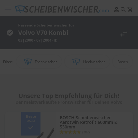
Scheibenwischer
Pflege
&
Passende Scheibenwischer für
Reinigung
Volvo V70 Kombi
03|2000 - 07|2004 (II)
F
e
l
g
Filter:
Frontwischer
Heckwischer
Bosch
e
n
r
e
i
n
Unsere Top Empfehlung für Dich!
i
Der meistverkaufte Frontwischer für Deinen Volvo
g
u
n
Beste
BOSCH Scheibenwischer
g
Wahl
Aerotwin Retrofit 600mm &
530mm
Bewertung:
P
(302)
93
100
% of
o