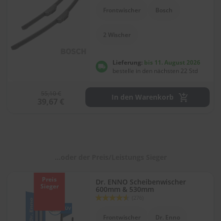
l
Frontwischer
Bosch
i
t
u
2 Wischer
r
e
n
Lieferung:
bis 11. August 2026
&
bestelle in den nächsten 22 Std
L
a
55,10 €
c
In den Warenkorb
39,67 €
k
p
f
l
e
g
...oder der Preis/Leistungs Sieger
e
A
Preis
Dr. ENNO Scheibenwischer
u
Sieger
600mm & 530mm
t
Bewertung:
(276)
o
90
100
% of
w
Frontwischer
Dr. Enno