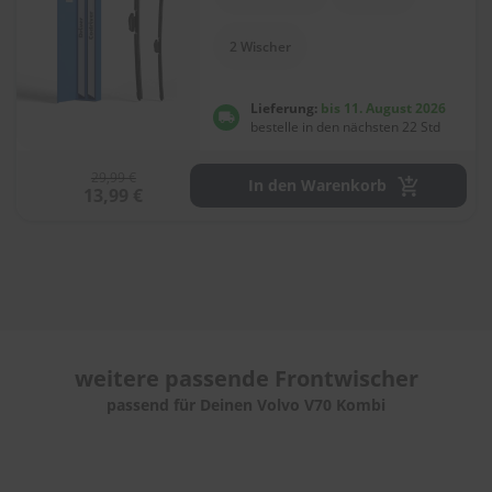
e
l
l
2 Wischer
n
e
s
Lieferung:
bis 11. August 2026
s
bestelle in den nächsten 22 Std
v
o
29,99 €
n
In den Warenkorb
13,99 €
s
c
h
e
i
b
e
n
w
weitere passende
Frontwischer
i
s
passend für Deinen Volvo V70 Kombi
c
h
e
r