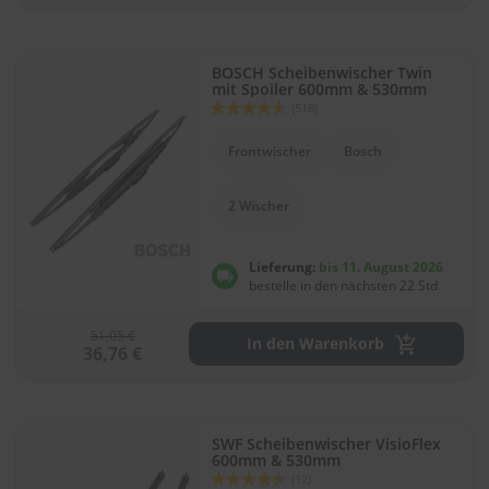
S
c
BOSCH Scheibenwischer Twin
h
mit Spoiler 600mm & 530mm
w
Bewertung:
(518)
ä
91
100
% of
m
Frontwischer
Bosch
m
e
T
2 Wischer
ü
c
h
Lieferung:
bis 11. August 2026
e
bestelle in den nächsten 22 Std
r
B
ü
51,05 €
In den Warenkorb
36,76 €
r
s
t
e
n
SWF Scheibenwischer VisioFlex
600mm & 530mm
Bewertung:
Accessoires
(12)