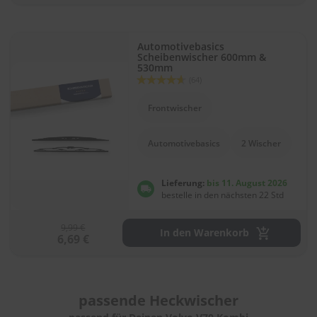
Automotivebasics
Scheibenwischer 600mm &
530mm
Bewertung:
(64)
92
100
% of
Frontwischer
Automotivebasics
2 Wischer
Lieferung:
bis 11. August 2026
bestelle in den nächsten 22 Std
9,99 €
In den Warenkorb
6,69 €
passende
Heckwischer