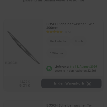
passend für Deinen Volvo V70 Kombi
BOSCH Scheibenwischer Twin
400mm
Bewertung:
(1372)
92
100
% of
Heckwischer
Bosch
1 Wischer
Lieferung:
bis 11. August 2026
bestelle in den nächsten 22 Std
12,79 €
In den Warenkorb
9,21 €
BOSCH Scheibenwischer Twin