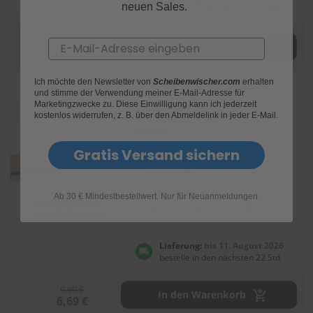
neuen Sales.
bestelle in den nächsten 22 Std
Email
23,78 €
In den Warenkorb
Ich möchte den Newsletter von
Scheibenwischer.com
erhalten
und stimme der Verwendung meiner E-Mail-Adresse für
Marketingzwecke zu. Diese Einwilligung kann ich jederzeit
Automotivebasics
kostenlos widerrufen, z. B. über den Abmeldelink in jeder E-Mail.
Scheibenwischer 600mm &
530mm
Bewertung:
(64)
Gratis Versand sichern
92
100
% of
Frontwischer
Ab 30 € Mindestbestellwert. Nur für Neuanmeldungen.
Automotivebasics
2 Wischer
Lieferung:
bis 11. August 2026
bestelle in den nächsten 22 Std
9,99 €
In den Warenkorb
6,69 €